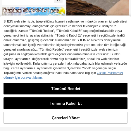
ks Günlük Parti Kadın Çift Düğün Ta
til Çok Yönlü Takı Ahşap Bileklik He
diye (Bilekliğin Malzemesi ve Rengi
Gerçek Ürüne Göre Değişebilir)
SHEIN web sitemizde, talep ettiğiniz hizmeti sağlamak ve mümkün olan en iyi web sitesi
deneyimini sunmayı amaçlamak için çerezler ve benzer teknolojiler kullanıyoruz.
İstediğiniz zaman “Tümünü Reddet”, “Tümünü Kabul Et” seçeneğini kullanabilir veya
çerez tercihlerinizi ayarlayabilirsiniz. “Tümünü Kabul Et” seçeneğini seçtiğinizde, trafiği
analiz etmemize, gelişmiş işlevsellik sunmamıza ve SHEIN ile alışveriş deneyiminizi
tamamlamak için içeriği ve reklamları kişiselleştirmemize yardımcı olan tüm isteğe bağlı
çerezleri ayarlayacağız. “Tümünü Reddet” seçeneğini seçtiğinizde, web sitemizin
çalışmasını sağlayan kesinlikle gerekli çerezlerin kullanımına izin verirsiniz. Bunları
tarayıcı ayarlarınızı değiştirerek devre dışı bırakabilirsiniz, ancak bu web sitesinin
Boncuklu Bilezikler
işleyişini etkileyebilir. Kullandığımız çerezler hakkında daha fazla bilgi edinmek ve isteğe
131
,15TL
bağlı çerez ayarlarınızı ayarlamak için lütfen “Çerezleri Yönet” seçeneğini seçin.
Topladığımız verileri nasıl işlediğimiz hakkında daha fazla bilgi için
Gizlilik Politikamızı
görmek için buraya tıklayın.
Tümünü Reddet
Rastgele 15/8/4/3/1 Adet Vintage M
110
oda Zarif Bohem Stil Abartılı Geniş
,85TL
-19%
Geometrik Asimetrik Mavi Turuncu
Tümünü Kabul Et
Yeşil Renkli Akrilik Reçine Leopar D
esenli Gradyan Ombre Bileklik Seti,
Üst Üste Takılabilir CCB Bambu Ekl
Çerezleri Yönet
SEPETE EKLE
em Esnek Ekli Altın Sarı Geniş Yumu
rta Çiçek Bilezik Takımı, Çok Parçal
ı Y2K Takı, Kadınlar İçin Yaz Plaj Pa