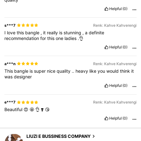
Helpful
(0)
s***7
Renk: Kahve Kahverengi
I
love
this
bangle
,
it
really
is
stunning
,
a
definite
recommendation
for
this
one
ladies
.👌
Helpful
(0)
a***n
Renk: Kahve Kahverengi
This
bangle
is
super
nice
quality
..
heavy
like
you
would
think
it
was
designer
Helpful
(0)
e***7
Renk: Kahve Kahverengi
Beautiful
😍
🤩
👌
❣️
😘
Helpful
(0)
642 Takipçiler
4,85
LIUZI E BUSSINESS COMPANY
j***2
1 gün önce
'i takip etti