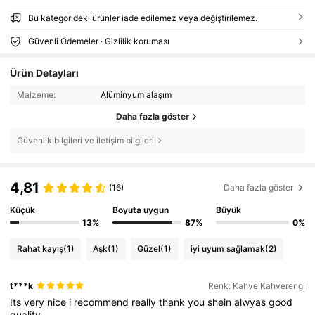
Bu kategorideki ürünler iade edilemez veya değiştirilemez.
Güvenli Ödemeler · Gizlilik koruması
Ürün Detayları
Malzeme:
Alüminyum alaşım
Daha fazla göster
Güvenlik bilgileri ve iletişim bilgileri
4,81
(16)
Daha fazla göster
Küçük
Boyuta uygun
Büyük
13%
87%
0%
Rahat kayış
(1)
Aşk
(1)
Güzel
(1)
iyi uyum sağlamak
(2)
t***k
Renk: Kahve Kahverengi
Its
very
nice
i
recommend
really
thank
you
shein
alwyas
good
quality