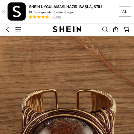
SHEIN UYGULAMASI-HAZIR, BAŞLA, STİL!
×
AL
İlk Siparişinizde Ücretsiz Kargo
(5,000)