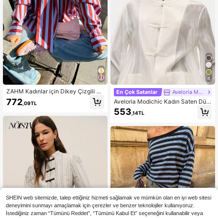
4
ZAHM Kadınlar için Dikey Çizgili Ya
En Çok Satanlar
Aveloria Modichic
kalı Uzun Kollu Gömlek, Bol Kesim
772
Aveloria Modichic Kadın Saten Düğ
,09TL
Manşetli Kollu Günlük İş, Günlük Ku
meli Düğüm Detaylı Gömlek, Yuvarl
553
llanım, Okul Tarzı Kırmızı Bluz
,14TL
ak Yaka, Manşetli Uzun Kollu, Göğü
s Cepli, Düz Etekli Üst
SHEIN web sitemizde, talep ettiğiniz hizmeti sağlamak ve mümkün olan en iyi web sitesi
deneyimini sunmayı amaçlamak için çerezler ve benzer teknolojiler kullanıyoruz.
İstediğiniz zaman “Tümünü Reddet”, “Tümünü Kabul Et” seçeneğini kullanabilir veya