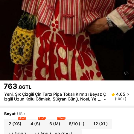
1/6
763
,86TL
Yeni, Şık Çizgili Çin Tarzı Pipa Tokalı Kırmızı Beyaz Ç
4,65
izgili Uzun Kollu Gömlek, Şükran Günü, Noel, Ye
(100+)
ni Yıl, Tatil, Günlük Giyim ve İlkbahar İçin Uygun
dur.
Boyut
US
4 left
2 left
2 left
2
(XS)
4
(S)
6
(M)
8/10
(L)
12
(XL)