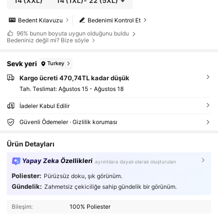
14
(XXL)
14
(1XL)
-
22
(5XL)
Bedent Kılavuzu
Bedenimi Kontrol Et
96%
bunun boyuta uygun olduğunu buldu
Bedeniniz değil mi? Bize söyle
Sevk yeri
Turkey
Kargo ücreti 470,74TL kadar düşük
Tah. Teslimat:
Ağustos 15 - Ağustos 18
İadeler Kabul Edilir
Güvenli Ödemeler · Gizlilik koruması
Ürün Detayları
Yapay Zeka Özellikleri
ayrıntılara dayalı olarak oluşturulan
Poliester:
Pürüzsüz doku, şık görünüm.
Gündelik:
Zahmetsiz çekiciliğe sahip gündelik bir görünüm.
Bileşim:
100% Poliester