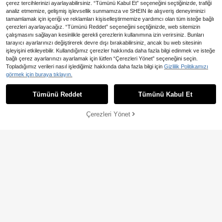
çerez tercihlerinizi ayarlayabilirsiniz. “Tümünü Kabul Et” seçeneğini seçtiğinizde, trafiği
analiz etmemize, gelişmiş işlevsellik sunmamıza ve SHEIN ile alışveriş deneyiminizi
tamamlamak için içeriği ve reklamları kişiselleştirmemize yardımcı olan tüm isteğe bağlı
çerezleri ayarlayacağız. “Tümünü Reddet” seçeneğini seçtiğinizde, web sitemizin
çalışmasını sağlayan kesinlikle gerekli çerezlerin kullanımına izin verirsiniz. Bunları
tarayıcı ayarlarınızı değiştirerek devre dışı bırakabilirsiniz, ancak bu web sitesinin
En Çok Satanlar
#Kurbağa Kapanışları
işleyişini etkileyebilir. Kullandığımız çerezler hakkında daha fazla bilgi edinmek ve isteğe
Nöista Çizgili Terzi Dikimi Ceket, S
En Çok Satanlar
HoloChill
bağlı çerez ayarlarınızı ayarlamak için lütfen “Çerezleri Yönet” seçeneğini seçin.
onbahar İçin Mükemmel, İş Casual,
978
HoloChill Kadın Genç Günlük I
NEW
Topladığımız verileri nasıl işlediğimiz hakkında daha fazla bilgi için
Gizlilik Politikamızı
,42TL
Ofis ve Şık Görünümler İçin
nfluencer Tarzı Kolej Stili Mavi ve S
30 kaldı
görmek için buraya tıklayın.
iyah Çizgili Örme Uzun Kollu Üst, Y
498
uvarlak Yaka, Regular Fit, Yüksek E
,27TL
-38%
sneklik, Moda Günlük Örme Kazak,
Tümünü Reddet
Tümünü Kabul Et
2026 Yeni Gelen Sonbahar Günlük
Üst, Sonbahar Üst, Kadın Sonbahar/
Kış Kıyafeti, Kadın Tatil Partisi Üstü,
Çerezleri Yönet
SEPETE EKLE
Kadın Sonbahar/Kış Kombini, Kadın
Şık Dışarı Çıkma Üstü, Sonbahar Kı
yafeti, Okula Dönüş Sezonu