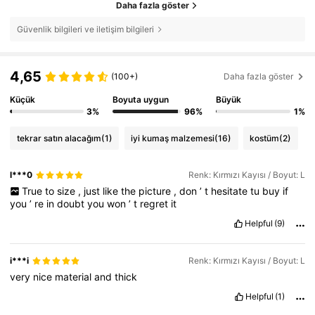
Daha fazla göster
Güvenlik bilgileri ve iletişim bilgileri
4,65
(100+)
Daha fazla göster
Küçük
Boyuta uygun
Büyük
3%
96%
1%
tekrar satın alacağım
(1)
iyi kumaş malzemesi
(16)
kostüm
(2)
l***0
Renk: Kırmızı Kayısı / Boyut: L
True
to
size
,
just
like
the
picture
,
don
’
t
hesitate
tu
buy
if
you
’
re
in
doubt
you
won
’
t
regret
it
Helpful
(9)
i***i
Renk: Kırmızı Kayısı / Boyut: L
very
nice
material
and
thick
Helpful
(1)