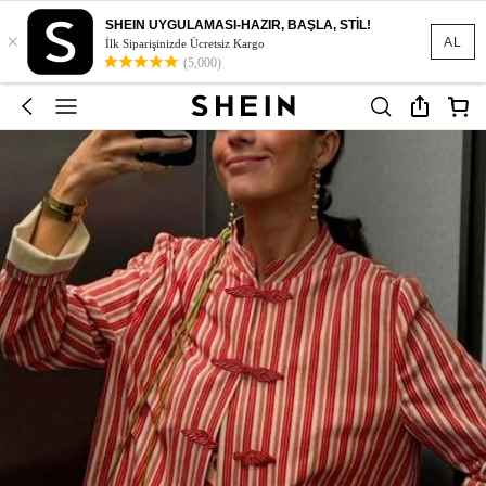
SHEIN UYGULAMASI-HAZIR, BAŞLA, STİL!
×
AL
İlk Siparişinizde Ücretsiz Kargo
(5,000)