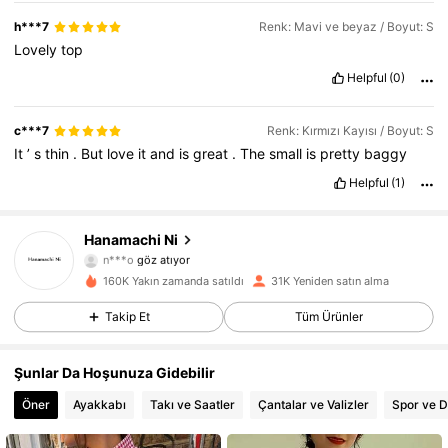
h***7
Renk: Mavi ve beyaz / Boyut: S
Lovely
top
Helpful
(0)
c***7
Renk: Kırmızı Kayısı / Boyut: S
It
’
s
thin
.
But
love
it
and
is
great
.
The
small
is
pretty
baggy
Helpful
(1)
6.7K Takipçiler
4,73
Hanamachi Ni
n***o
göz atıyor
6.7K Takipçiler
4,73
160K Yakın zamanda satıldı
31K Yeniden satın alma
6.7K Takipçiler
4,73
Takip Et
Tüm Ürünler
6.7K Takipçiler
4,73
Şunlar Da Hoşunuza Gidebilir
Öner
Ayakkabı
Takı ve Saatler
Çantalar ve Valizler
Spor ve 
6.7K Takipçiler
4,73