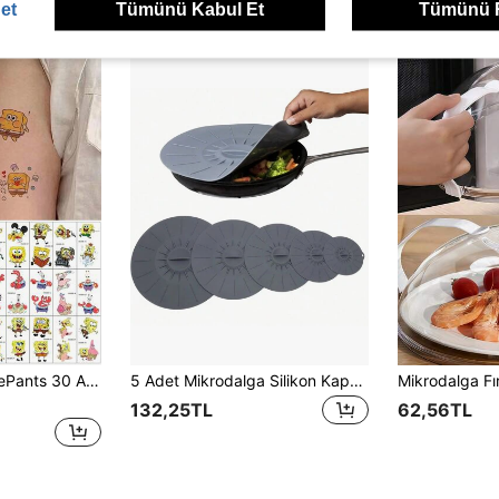
et
Tümünü Kabul Et
Tümünü 
SpongeBob SquarePants 30 Adet Sevimli Karikatür Karakterli ve Desenli Geçici Dekoratif Çıkartma, Parti Hediyeliği ve Eğlenceli Geçici Dövmeler İçin Mükemmel
5 Adet Mikrodalga Silikon Kapak, Yeniden Kullanılabilir Gıda Saklama Kapakları, Isıya Dayanıklı, Toz Geçirmez ve Sıçramaya Dayanıklı, Kaseler, Tabaklar, Tencereler ve Tavalar İçin Uygun, Mikrodalga, Ocak, Buzdolabı ve Dondurucuda Kullanılabilir
132,25TL
62,56TL