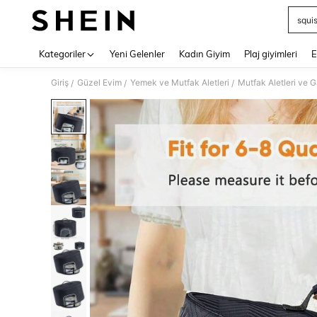
squi
Use up 
Kategoriler
Yeni Gelenler
Kadın Giyim
Plaj giyimleri
E
Giriş
Güzel Evim
Yemek ve Mutfak Aletleri
Mutfak Aletleri ve G
/
/
/