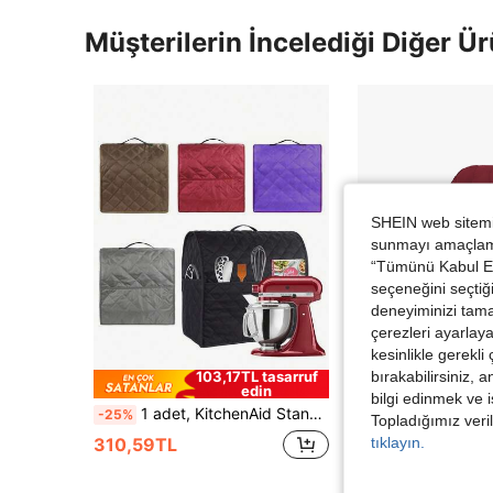
Müşterilerin İncelediği Diğer Ür
SHEIN web sitemiz
sunmayı amaçlamak
“Tümünü Kabul Et”
seçeneğini seçtiği
deneyiminizi tama
çerezleri ayarlay
kesinlikle gerekli
bırakabilirsiniz, 
103,17TL tasarruf
edin
bilgi edinmek ve i
1 adet, KitchenAid Stand Mikser Kılıfı, Aksesuar Saklama Cepleri ve Sapları Bulunan Toz Geçirmez Mikser Kılıfı, Tüm Eğimli Başlıklı ve Hazne Kaldırma Özellikli Modellerle Uyumludur
-25%
Topladığımız veril
369,31TL
tıklayın.
310,59TL