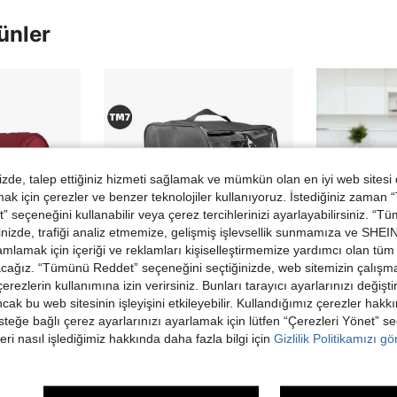
ünler
de, talep ettiğiniz hizmeti sağlamak ve mümkün olan en iyi web sitesi
 için çerezler ve benzer teknolojiler kullanıyoruz. İstediğiniz zaman
 seçeneğini kullanabilir veya çerez tercihlerinizi ayarlayabilirsiniz. “T
nizde, trafiği analiz etmemize, gelişmiş işlevsellik sunmamıza ve SHEIN 
mlamak için içeriği ve reklamları kişiselleştirmemize yardımcı olan tüm 
acağız. “Tümünü Reddet” seçeneğini seçtiğinizde, web sitemizin çalışm
 çerezlerin kullanımına izin verirsiniz. Bunları tarayıcı ayarlarınızı değişt
ancak bu web sitesinin işleyişini etkileyebilir. Kullandığımız çerezler hak
20,85TL tasarruf
edin
steğe bağlı çerez ayarlarınızı ayarlamak için lütfen “Çerezleri Yönet” s
Saklama Çantalı Dikey Mikser Toz Kılıfı, Mutfak Aleti Kılıfı, Ev Aleti Kılıfı, Spring-Asia Spun + PP Pamuk + 170T Polyester Taffeta, 30*30*40cm(11.82*11.82*15.75in)
1 adet Thermomix TM7 Kapak Koruyucu ve Toz Torbası, Ses Geçirmez Toz Kapağı, Gürültü Azaltıcı Çizilmeye Dayanıklı Kapak, Katlanabilir Tasarım Mutfak Koruma Aksesuarları, Mutfak Aletleri Kapağı | Şeffaf Kapak | Dayanıklı PVC Malzeme.
1 adet keten blender kılıfı, dik blender toz kılıf
-2%
-3%
eri nasıl işlediğimiz hakkında daha fazla bilgi için
Gizlilik Politikamızı g
9 kaldı
511,98TL
817,09TL