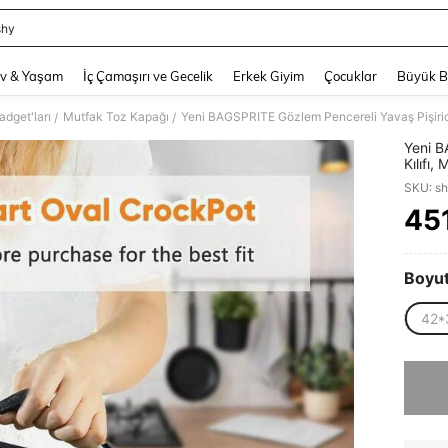
shy
and down arrow keys to navigate search Son arama and Keşif Arama. Press Enter
v & Yaşam
İç Çamaşırı ve Gecelik
Erkek Giyim
Çocuklar
Büyük 
adget'ları
Mutfak Toz Kapağı
/
/
Yeni B
Kılıfı,
Beach 
SKU: s
Şeffaf 
45
PR
Boyu
42*
Üzgünüm