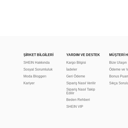
ŞİRKET BİLGİLERİ
YARDIM VE DESTEK
MÜŞTERİ H
SHEIN Hakkında
Kargo Bilgisi
Bize Ulaşın
Sosyal Sorumluluk
İadeler
Ödeme ve Ve
Moda Bloggerı
Geri Ödeme
Bonus Pua
Kariyer
Sipariş Nasıl Verilir
Sıkça Sorul
Sipariş Nasıl Takip
Edilir
Beden Rehberi
SHEIN VIP