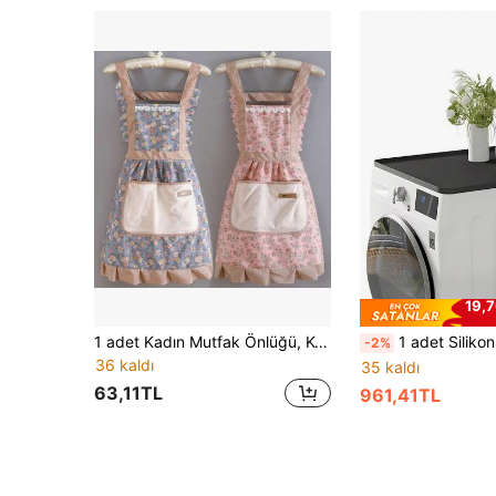
19,7
1 adet Kadın Mutfak Önlüğü, Kolay Silinebilir, Şık Prenses Tarzı Pişirme Önlüğü, Çiçek Desenli Önlük, Yağ ve Leke Tutmaz Prenses Elbise Tarzı
1 adet Silikon Çamaşır Makinesi Altlığı, Buzdolabı Altlığı, Çamaşır Makinesi Üstü Altlığı, Çamaşır Makinesinin Üzerine Yerleştirmeye Uygun, Ayrıca Ka
-2%
36 kaldı
35 kaldı
63,11TL
961,41TL