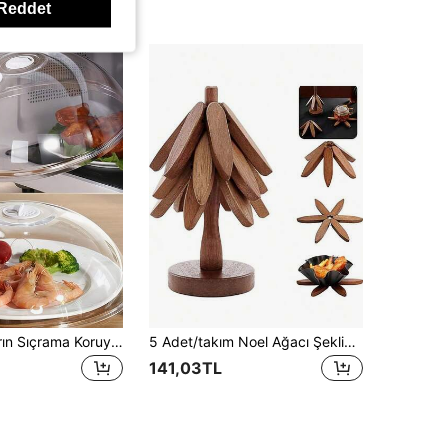
Reddet
Mikrodalga Fırın Sıçrama Koruyucu, Yeniden Kullanılabilir Mikrodalga Yemek Örtüsü, Mikrodalga Fırın Sıçrama Örtüsü, Isıya Dayanıklı Mutfak Kapağı, Ramazan Ev Gereçleri
5 Adet/takım Noel Ağacı Şeklinde Ahşap Yalıtım Pedleri, Isıya Dayanıklı Masa Örtüleri, Bardak Altlıkları, Tencere Altlıkları, Kaymaz Altlık, Kalın Yalıtım Pedleri, Ağaç Tasarımlı Ev Tipi Isıya Dayanıklı Sofra Altlıkları, Modern Minimalist Tabak Altlıkları, Noel Hediyesi
141,03TL