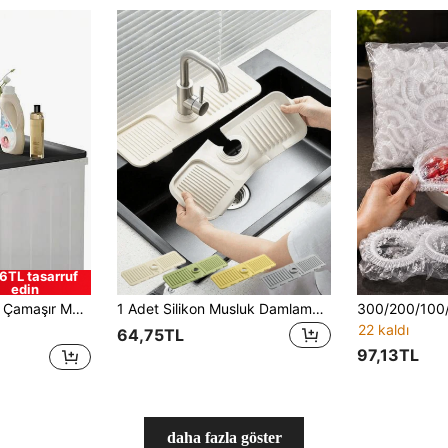
6TL tasarruf
edin
hve Makinesi Altlığı, Bulaşık Kurutma Altlığı, Kaymaz Saklama Altlığı, Büyük Evcil Hayvan Altlığı Olarak da Kullanılabilir.
1 Adet Silikon Musluk Damlama Pedi - Musluk Kolu Damlama Tepsisi, Sabunluk, Musluk Sıçrama Koruyucu, Lavabo Aksesuarları, Sıçrama Matı, Kırpılabilir Dar Kenarlı, Banyo Lavabosu, Mutfak Lavabosu ve Bulaşıklık İçin Uygun, Mutfak ve Banyo Aksesuarları
22 kaldı
64,75TL
97,13TL
daha fazla göster