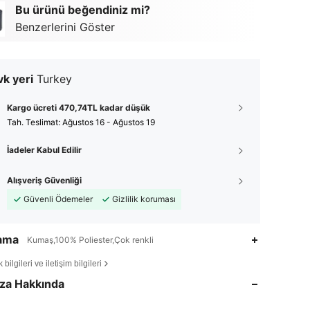
Bu ürünü beğendiniz mi?
Benzerlerini Göster
k yeri
Turkey
Kargo ücreti 470,74TL kadar düşük
Tah. Teslimat:
Ağustos 16 - Ağustos 19
İadeler Kabul Edilir
Alışveriş Güvenliği
Güvenli Ödemeler
Gizlilik koruması
lama
Kumaş,100% Poliester,Çok renkli
4,78
21
60
bilgileri ve iletişim bilgileri
za Hakkında
4,78
21
60