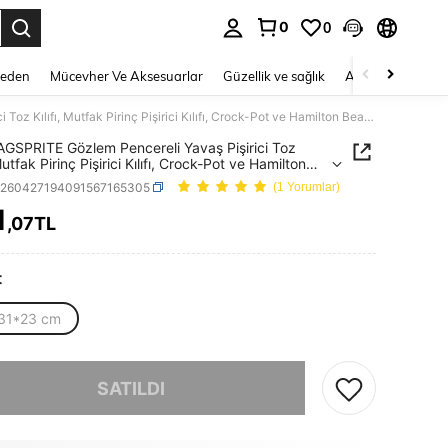
0
0
 to select.
Beden
Mücevher Ve Aksesuarlar
Güzellik ve sağlık
Ayakkabı
Ev T
Yeni BAGSPRITE Gözlem Pencereli Yavaş Pişirici Toz Kılıfı, Mutfak Pirinç Pişirici Kılıfı, Crock-Pot ve Hamilton Beach 6, 7, 8 Quart Oval Yavaş Pişiriciler İçin Uygun – Şeffaf Pencereli Cihaz Toz Kılıfı
AGSPRITE Gözlem Pencereli Yavaş Pişirici Toz
 Mutfak Pirinç Pişirici Kılıfı, Crock-Pot ve Hamilton
6, 7, 8 Quart Oval Yavaş Pişiriciler İçin Uygun –
h260427194091567165305
(1 Yorumlar)
Pencereli Cihaz Toz Kılıfı
1
,07TL
ICE AND AVAILABILITY
t
31*23 cm
, ürün tükendi.
SATILDI