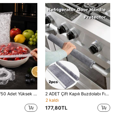
300/200/100/50 Adet Yüksek Esneklikli Gıda Kapakları, Böcek Koruma Kapakları, Sıcaklık Kontrol Kapakları, Meyve ve Sebze Koruma Kapakları, Mutfak Gereçleri, Masaüstü Aksesuarları, Paketleme Kapakları, Okul/Parti/Tatil İçin Uygun
2 ADET Çift Kapılı Buzdolabı Fırın Sapı Eldiveni, Fırın Mikrodalga Sapı Eldiveni, Kaymaz Yağ Geçirmez Sıcak Buzdolabı Kapı Sapı Eldiveni, Buzdolabı Fırın Sapı Kadife Koruyucu Kılıf, Kancalı ve Halkalı Sap Eldiveni
2 kaldı
177,80TL