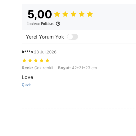
5,00
İnceleme Politikası
Yerel Yorum Yok
b***n
23 Jul,2026
Renk: Çok renkli, Boyut: 42*31*23 cm
Renk:
Çok renkli
Boyut:
42*31*23 cm
Love
Çevir