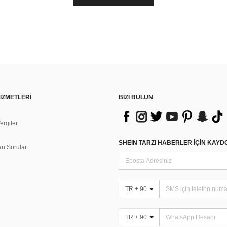
İZMETLERİ
BİZİ BULUN
rgiler
n
SHEIN TARZI HABERLER IÇIN KAY
an Sorular
TR + 90
TR + 90