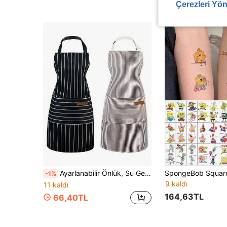
Çerezleri Yön
Ayarlanabilir Önlük, Su Geçirmez Yağa Dayanıklı Aşınmaya Dayanıklı, Cepli, Yumuşak Şef Önlüğü, Erkek ve Kadınlar İçin Uygun, Ev Yemekleri, Fırıncılık, Izgara, Mutfak, Kahve Barı, Dış Mekan Bahçeciliği, Temel Mutfak Dekoru
-1%
9 kaldı
11 kaldı
164,63TL
66,40TL