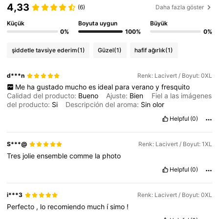
402K Takipçiler
4,80
4,33
(6)
Daha fazla göster
Küçük
Boyuta uygun
Büyük
402K Takipçiler
4,80
0%
100%
0%
402K Takipçiler
4,80
şiddetle tavsiye ederim
(1)
Güzel
(1)
hafif ağırlık
(1)
402K Takipçiler
4,80
d***n
Renk: Lacivert / Boyut: 0XL
Me
ha
gustado
mucho
es
ideal
para
verano
y
fresquito
Calidad del producto:
Bueno
Ajuste:
Bien
Fiel a las imágenes
del producto:
Si
Descripción del aroma:
Sin
olor
Helpful
(0)
S***@
Renk: Lacivert / Boyut: 1XL
Tres
jolie
ensemble
comme
la
photo
Helpful
(0)
i***3
Renk: Lacivert / Boyut: 0XL
Perfecto
,
lo
recomiendo
much
í
simo
!