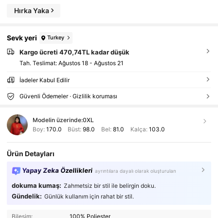
Hırka Yaka
Sevk yeri
Turkey
Kargo ücreti 470,74TL kadar düşük
Tah. Teslimat:
Ağustos 18 - Ağustos 21
İadeler Kabul Edilir
Güvenli Ödemeler · Gizlilik koruması
Modelin üzerinde:
0XL
Boy:
170.0
Büst:
98.0
Bel:
81.0
Kalça:
103.0
Ürün Detayları
Yapay Zeka Özellikleri
ayrıntılara dayalı olarak oluşturulan
dokuma kumaş:
Zahmetsiz bir stil ile belirgin doku.
Gündelik:
Günlük kullanım için rahat bir stil.
Bileşim:
100% Poliester