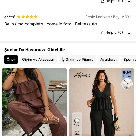
Helpful
(0)
g***8
Renk: Lacivert / Boyut: 0XL
Bellissimo
completo
,
come
in
foto
.
Bel
tessuto
.
Helpful
(0)
Şunlar Da Hoşunuza Gidebilir
Öner
Giyim ve Aksesuar
İç Giyim ve Pijama
Ayakkabı
Spor v