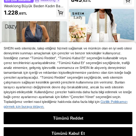
En Çok Satanlar
Weeklong
,43TL
Kolsuz Tişört ve Geniş Paçalı Panto
Weeklong Büyük Beden Kadın Baha
londan Oluşan Günlük 2 Parça Takı
r/Yaz Kare Yaka Fırfırlı Etek Uçlu Gü
m
1.228
,65TL
nlük Tatil Seti
SHEIN web sitemizde, talep ettiğiniz hizmeti sağlamak ve mümkün olan en iyi web sitesi
deneyimini sunmayı amaçlamak için çerezler ve benzer teknolojiler kullanıyoruz.
İstediğiniz zaman “Tümünü Reddet”, “Tümünü Kabul Et” seçeneğini kullanabilir veya
çerez tercihlerinizi ayarlayabilirsiniz. “Tümünü Kabul Et” seçeneğini seçtiğinizde, trafiği
analiz etmemize, gelişmiş işlevsellik sunmamıza ve SHEIN ile alışveriş deneyiminizi
tamamlamak için içeriği ve reklamları kişiselleştirmemize yardımcı olan tüm isteğe bağlı
çerezleri ayarlayacağız. “Tümünü Reddet” seçeneğini seçtiğinizde, web sitemizin
çalışmasını sağlayan kesinlikle gerekli çerezlerin kullanımına izin verirsiniz. Bunları
tarayıcı ayarlarınızı değiştirerek devre dışı bırakabilirsiniz, ancak bu web sitesinin
işleyişini etkileyebilir. Kullandığımız çerezler hakkında daha fazla bilgi edinmek ve isteğe
bağlı çerez ayarlarınızı ayarlamak için lütfen “Çerezleri Yönet” seçeneğini seçin.
En Çok Satanlar
SHEIN Lady
Topladığımız verileri nasıl işlediğimiz hakkında daha fazla bilgi için
Gizlilik Politikamızı
SHEIN Lady Büyük Beden Kad
NEW
görmek için buraya tıklayın.
ın Renk Bloklu Hırka ve Pantolon G
1.546
En Çok Satanlar
#Günlük Giyim
,93TL
ünlük Rahat 2 Parça Takım
Tümünü Reddet
Dazy Plus Büyük Beden Kadın Yak
alı Çizgili Bluz ve Günlük Pantolon
6 kaldı
2 Parça Takım, İlkbahar/Yaz İçin İş
948
Gündelik Giyim
,79TL
-49%
Tümünü Kabul Et