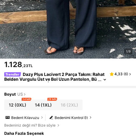
1/9
1.128
,23TL
Dazy Plus Lacivert 2 Parça Takım: Rahat
4,33
(
6
)
Trendler
Belden Vurgulu Üst ve Bol Uzun Pantolon, Bü
yük Beden, Tatil Stili, İlkbahar/Yaz
Boyut
US
14 left
28 left
12
(0XL)
14
(1XL)
16
(2XL)
Bedent Kılavuzu
Bedenimi Kontrol Et
Bedeniniz değil mi? Bize söyle
Daha Fazla Seçenek