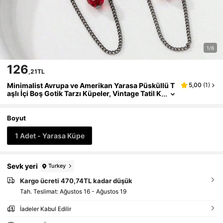
1/6
126
,21TL
Minimalist Avrupa ve Amerikan Yarasa Püsküllü T
5,00
(
1
)
aşlı İçi Boş Gotik Tarzı Küpeler, Vintage Tatil K
üpeleri
Boyut
1 Adet - Yarasa Küpe
Sevk yeri
Turkey
Kargo ücreti 470,74TL kadar düşük
Tah. Teslimat:
Ağustos 16 - Ağustos 19
İadeler Kabul Edilir