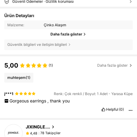
Güvenli Ödemeler · Gizlilik koruması
Ürün Detayları
Malzeme:
Çinko Alaşım
Daha fazla göster
Güvenlik bilgileri ve iletişim bilgileri
5,00
(1)
Daha fazla göster
muhteşem
(1)
j***1
Renk: Çok renkli / Boyut: 1 Adet - Yarasa Küpe
Gorgeous
earrings
,
thank
you
Helpful
(0)
78 Takipçiler
4,48
JIXINGLE....
78 Takipçiler
4,48
3***5
1 gün önce
'i takip etti