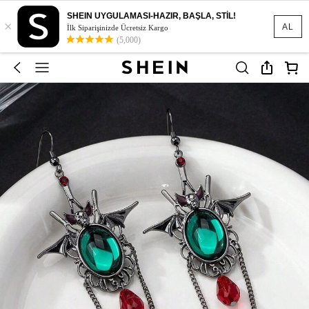
SHEIN UYGULAMASI-HAZIR, BAŞLA, STİL!
×
AL
İlk Siparişinizde Ücretsiz Kargo
(5,000)