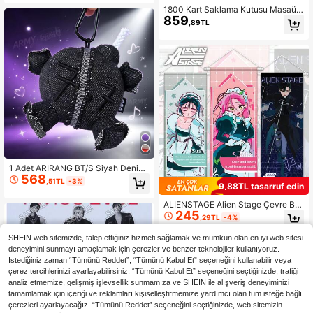
ü Fotoğraf Albümü, Parti Malzemele
1800 Kart Saklama Kutusu Masaüst
859
ri, Zarif Dekorasyonlar, Şık Küçük H
ü Kart Oyunu Kartları Koleksiyon Ku
,89TL
ediyeler, Sevgililer Günü Hediyeleri,
tusu Magic: The Gathering, TCG Gi
Koleksiyon Ürünleri
bi Ticaret Kart Oyunları İçin
1 Adet ARIRANG BT/S Siyah Denim
568
Anahtarlık, Yaratıcı Dolgulu Kolye U
,51TL
-3%
9,88TL tasarruf edin
cu, Sırt Çantası, El Çantası ve Araba
Anahtarları İçin Uygun
ALIENSTAGE Alien Stage Çevre Biri
245
mleri Asma Tablo İpek Kumaş Poste
,29TL
-4%
r, Anime Mizisuatillivanluka Stitch O
yuncakları, Seyahat Oyuncakları, Sı
SHEIN web sitemizde, talep ettiğiniz hizmeti sağlamak ve mümkün olan en iyi web sitesi
nıf Stres Giderici Oyuncaklar, Mini
deneyimini sunmayı amaçlamak için çerezler ve benzer teknolojiler kullanıyoruz.
Ürünler, Banyo Oyuncakları, Noel Kı
İstediğiniz zaman “Tümünü Reddet”, “Tümünü Kabul Et” seçeneğini kullanabilir veya
rtasiye Malzemeleri, Stres Topu - D
çerez tercihlerinizi ayarlayabilirsiniz. “Tümünü Kabul Et” seçeneğini seçtiğinizde, trafiği
oğum Günü Hediyesi, Noel Hediyes
i, Cadılar Bayramı Hediyesi, Mükem
analiz etmemize, gelişmiş işlevsellik sunmamıza ve SHEIN ile alışveriş deneyiminizi
mel Hediye, Hediye
tamamlamak için içeriği ve reklamları kişiselleştirmemize yardımcı olan tüm isteğe bağlı
çerezleri ayarlayacağız. “Tümünü Reddet” seçeneğini seçtiğinizde, web sitemizin