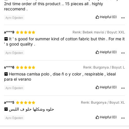
2nd
time
order
of
this
product
..
15
pieces
all
.
highly
1.1K Takipçiler
4,60
reccomend
.
Helpful
(0)
Aynı Öğeden
1.1K Takipçiler
4,60
a***9
Renk: Bebek mavisi / Boyut: XXL
It
'
s
good
for
summer
kind
of
cotton
fabric
but
thin
.
For
me
it
'
s
good
quality
.
Helpful
(0)
Aynı Öğeden
s***6
Renk: Burgonya / Boyut: L
Hermosa
camlsa
polo
,
dise
ñ
o
y
color
,
respirable
,
ideal
para
el
verano
Helpful
(0)
Aynı Öğeden
a***5
Renk: Burgonya / Boyut: XL
حلوه
وشكلها
حلو
ف
اللبس
Helpful
(0)
Aynı Öğeden