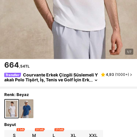
1/7
664
,54TL
Courvante Erkek Çizgili Süslemeli Y
4,93
(
1000+
)
Trendler
akalı Polo Tişört, İş, Tenis ve Golf İçin Erk
ek Arkadaşa Uygun
Renk: Beyaz
Boyut
4 left
10 left
19 left
S
M
L
XL
XXL