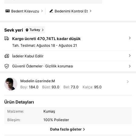
Bedent Kılavuzu
Bedenimi Kontrol Et
Sevk yeri
Turkey
Kargo ücreti 470,74TL kadar düşük
Tah. Teslimat:
Ağustos 18 - Ağustos 21
İadeler Kabul Edilir
Güvenli Ödemeler · Gizlilik koruması
Modelin üzerinde:
M
Boy:
184.0
Büst:
93.0
Bel:
73.0
Kalça:
95.0
Ürün Detayları
Malzeme:
Kumaş
Bileşim:
100% Poliester
Daha fazla göster