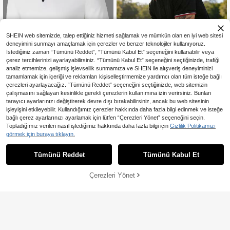
SHEIN web sitemizde, talep ettiğiniz hizmeti sağlamak ve mümkün olan en iyi web sitesi
deneyimini sunmayı amaçlamak için çerezler ve benzer teknolojiler kullanıyoruz.
İstediğiniz zaman “Tümünü Reddet”, “Tümünü Kabul Et” seçeneğini kullanabilir veya
çerez tercihlerinizi ayarlayabilirsiniz. “Tümünü Kabul Et” seçeneğini seçtiğinizde, trafiği
analiz etmemize, gelişmiş işlevsellik sunmamıza ve SHEIN ile alışveriş deneyiminizi
tamamlamak için içeriği ve reklamları kişiselleştirmemize yardımcı olan tüm isteğe bağlı
çerezleri ayarlayacağız. “Tümünü Reddet” seçeneğini seçtiğinizde, web sitemizin
çalışmasını sağlayan kesinlikle gerekli çerezlerin kullanımına izin verirsiniz. Bunları
8
tarayıcı ayarlarınızı değiştirerek devre dışı bırakabilirsiniz, ancak bu web sitesinin
işleyişini etkileyebilir. Kullandığımız çerezler hakkında daha fazla bilgi edinmek ve isteğe
Calvornis Erkek Çizgili Yaka Detaylı
bağlı çerez ayarlarınızı ayarlamak için lütfen “Çerezleri Yönet” seçeneğini seçin.
Polo Tişört, Eş İçin, İş İçin, Resmi, Tö
664
Erkekler için Yazlık Günlük Şık Mini
,54TL
Topladığımız verileri nasıl işlediğimiz hakkında daha fazla bilgi için
Gizlilik Politikamızı
ren İçin
malist İş Polo Tişörtü, Yaka ve Manş
25 kaldı
görmek için buraya tıklayın.
etlerde Çizgili Renk Dikişleri, Resmi
649
Etkinlikler, İşe Gidip Gelme ve Günlü
,72TL
k Giyim İçin Uygundur
Tümünü Reddet
Tümünü Kabul Et
Çerezleri Yönet
SEPETE EKLE