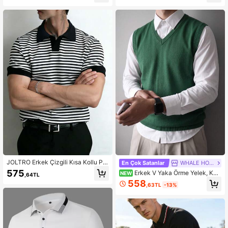
İçin
JOLTRO Erkek Çizgili Kısa Kollu Pol
En Çok Satanlar
WHALE HOMME
o Tişört
575
Erkek V Yaka Örme Yelek, Kols
NEW
,64TL
uz Retro Kolej Tarzı Katmanlı Kazak
558
,63TL
-13%
Yelek