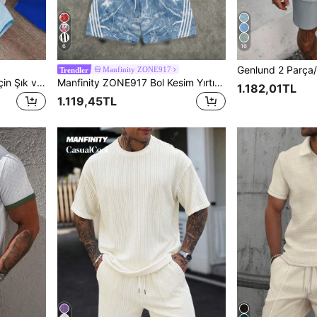
6
16
Manfinity ZONE917
Trendler
Manfinity Joysei Erkekler için Şık ve Çok Yönlü Harf ve Palmiye Ağacı Baskılı Yuvarlak Yaka Kısa Kollu Tişört ve Büzgülü Bel Cepli Şort Takımı
Manfinity ZONE917 Bol Kesim Yırtık Mavi Sokak Stili Dudak Mücevheri Diş ve Kamuflaj Baskılı Beyaz Kısa Kollu Tişört ve Şort Takımı, İlkbahar/Yaz İçin Uygun (Yüksek Kalite), Tatil
1.182,01TL
1.119,45TL