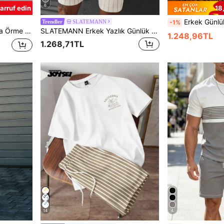
6
arruf edin
18
Erkek Günlük Moda Bol Kesim Kısa Kollu Grafik Baskılı Üst ve Şort 2 
SLATEMANN
-1%
Trendler
Uygun, Baba/Koca İçin Hediye, Resort Giyim
SLATEMANN Erkek Yazlık Günlük Çizgili Gömlek ve Şort Takımı
1.248,96TL
1.268,71TL
14
4