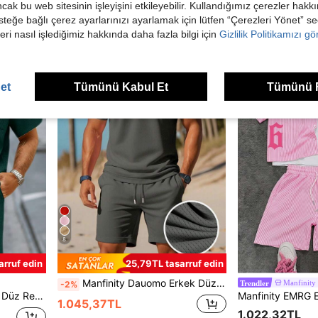
ancak bu web sitesinin işleyişini etkileyebilir. Kullandığımız çerezler hak
24 kaldı
steğe bağlı çerez ayarlarınızı ayarlamak için lütfen “Çerezleri Yönet” s
1.006,96TL
eri nasıl işlediğimiz hakkında daha fazla bilgi için
Gizlilik Politikamızı g
et
Tümünü Kabul Et
Tümünü 
8
arruf edin
25,79TL tasarruf edin
Manfinity Dauomo Erkek Düz Polo Gömlek ve Bağcıklı Bel Şortu
Manfinit
-2%
Trendler
Tatil Takımı, Sevgililer Günü Hediyesi
1.045,37TL
1.022,32TL