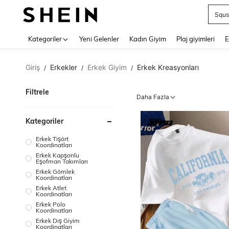
Abiy
Use up 
Kategoriler
Yeni Gelenler
Kadın Giyim
Plaj giyimleri
E
Giriş
Erkekler
Erkek Giyim
Erkek Kreasyonları
/
/
/
Filtrele
Daha Fazla
Kategoriler
Erkek Tişört
Koordinatları
Erkek Kapşonlu
Eşofman Takımları
Erkek Gömlek
Koordinatları
Erkek Atlet
Koordinatları
Erkek Polo
Koordinatları
Erkek Dış Giyim
Koordinatları