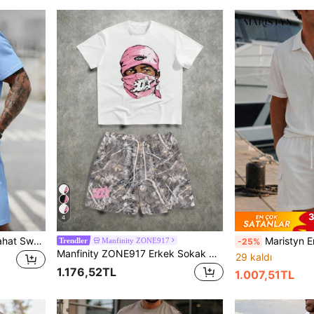
3
4
Manfinity Homme Erkek Rahat Sweatshirt Kumaş Bisiklet Yaka Kısa Kollu Tişört ve İpli Lastikli Bel Şort 2 Parça Set, Günlük Tatil, Parti, Buluşma, Arkadaş Randevusu, Top Sporları, Sade Ofis, İlkbahar/Yaz Klasik Yamamoto Stili Kısa Kollu Şort Takımı, Klasik En Çok Satan Set, Kişisel Kullanım veya Arkadaşlara Hediye İçin Uygun
Maristyn Erkek Plaj T
Manfinity ZONE917
-25%
Trendler
Manfinity ZONE917 Erkek Sokak Giyim Pembe Kamuflaj Grafik Baskılı Kapüşonlu Tişört Takımı
29 kaldı
1.176,52TL
1.007,51TL