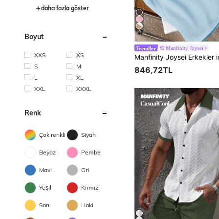
daha fazla göster
9
Boyut
Manfinity Joysei
Trendler
XXS
XS
S
M
846,72TL
L
XL
XXL
XXXL
Renk
Çok renkli
Siyah
Beyaz
Pembe
Mavi
Gri
Yeşil
Kırmızı
Sarı
Haki