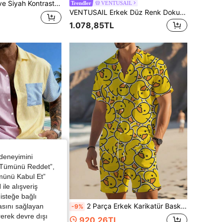
2 Parça Set, %100 Polyester Hafif Nefes Alabilen Hızlı Kuruyan Spor Kıyafet, Yazlık Kullanıma Uygun, Hafif Esnek Kumaş, Athleisure
VENTUSAIL
Trendler
VENTUSAIL Erkek Düz Renk Dokulu Küba Yaka Günlük Tatil Kısa Kollu Gömlek ve Elastik Bel Pantolon Takımı, Tatil
1.078,85TL
 deneyimini
 “Tümünü Reddet”,
ümünü Kabul Et”
ile alışveriş
isteğe bağlı
Erkek Günlük Hafif Moda 2 Parça Set Çizgili Renk Bloklu Kısa Kollu Gömlek ve Şort Plaj Kombini, Yaz Tatili
2 Parça Erkek Karikatür Baskılı Ön Düğmeli Kısa Kollu Gömlek ve Cepli Şort Günlük Takım, Rahat Kıyafetler
asını sağlayan
-9%
irerek devre dışı
920,26TL