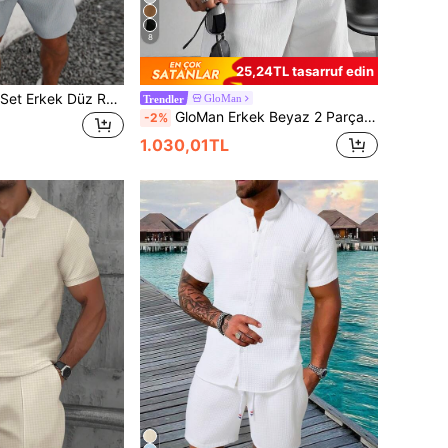
8
25,24TL tasarruf edin
Genlund 2 Parça/Set Erkek Düz Renk Dokulu Kısa Kollu Gömlek ve Şort Takımı, Yazlık Erkek Gömlek ve Şort Takımı, Rahat Tatil ve Resmi Kombin
GloMan
Trendler
GloMan Erkek Beyaz 2 Parça Yazlık Küba Stili Keten Gömlek ve İpli Şort Takımı, Old Money Günlük Plaj Düğün Parti Tatil Seyahat Kombini, Koca/Baba/Erkek Arkadaş İçin Uygun, Resort Giyim
-2%
1.030,01TL