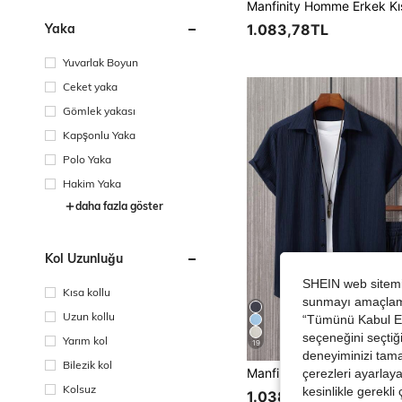
1.083,78TL
Yaka
Yuvarlak Boyun
Ceket yaka
Gömlek yakası
Kapşonlu Yaka
Polo Yaka
Hakim Yaka
daha fazla göster
Kol Uzunluğu
SHEIN web sitemiz
Kısa kollu
sunmayı amaçlamak
Uzun kollu
“Tümünü Kabul Et”
seçeneğini seçtiği
Yarım kol
19
deneyiminizi tama
Bilezik kol
çerezleri ayarlay
Kolsuz
kesinlikle gerekli
1.038,24TL