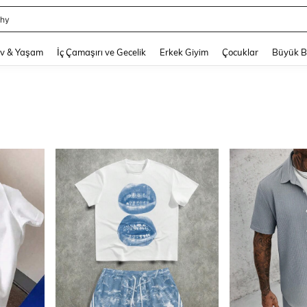
e
and down arrow keys to navigate search Son arama and Keşif Arama. Press Enter
v & Yaşam
İç Çamaşırı ve Gecelik
Erkek Giyim
Çocuklar
Büyük 