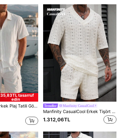
35,83TL tasarruf
edin
atili Gömleği ve Şortu Günlük Takım
Manfinity CasualCool
Trendler
Manfinity CasualCool Erkek Tişört Koordinatları
1.312,06TL