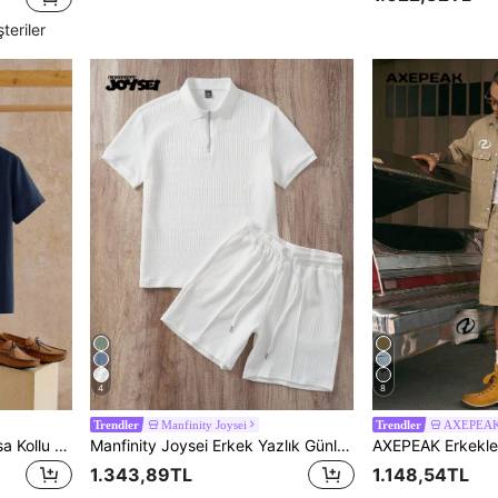
teriler
4
8
Manfinity Joysei
AXEPEA
Trendler
Trendler
AKNOTIC Erkek Günlük Kısa Kollu Gömlek & Pantolon Seti, Günlük Kullanıma Uygun 2 Parçalı Set, Yaz, Rahat Kombinler, Tatil, Babalar Günü Hediyesi
Manfinity Joysei Erkek Yazlık Günlük Düz Renk Dokulu Polo Tişört ve Şort Takımı, 2 Parça Smart Casual Takım
1.343,89TL
1.148,54TL