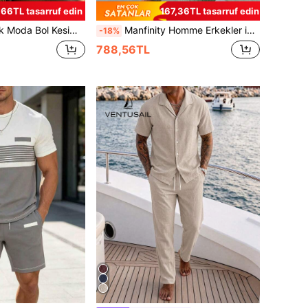
,66TL tasarruf edin
167,36TL tasarruf edin
Parça Takım, Tatil ve Boş Zaman Stili, Çok Yönlü Minimalist Özgün Tasarım, Resort Giyim
Manfinity Homme Erkekler için Günlük Tatil Gömleği ve Şort Takımı
-18%
788,56TL