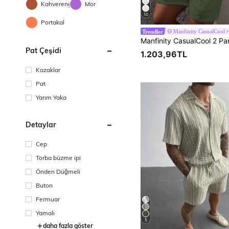
Kahverengi
Mor
10
Portakal
Manfinity CasualCool
Trendler
Pat Çeşidi
1.203,96TL
Kazaklar
Pat
Yarım Yaka
Detaylar
Cep
Torba büzme ipi
Önden Düğmeli
Buton
Fermuar
Yamalı
5
daha fazla göster