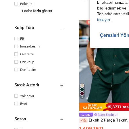
bırakabilirsiniz, 
Fakir kol
bilgi edinmek ve i
daha fazla göster
Topladığımız veril
tıklayın.
Kalıp Türü
Çerezleri Yön
Fit
loose-kesim
Oversize
Dar kalıp
Dar kesim
Sıcak Astarlı
Yok hayır
5
Evet
15,37TL tas
Rison Studio
Trendler
Sezon
Erkek 2 Parça Takım, Düz Renk Cepli Tek Sıralı Düğmeli Yakalı Kısa Kollu Gömlek ve İpli Şort, Yazlık Günlük 
-1%
1.409,19TL