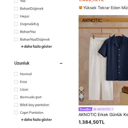
Yaz
Yüksek Tekrar Eden Müş
Bahar/Düşmek
Hepsi
Düşmek/Kış
Bahar/Yaz
Bahar/Yaz/Düşmek
daha fazla göster
Uzunluk
Normal
Kısa
Uzun
Bermuda şort
7
Bilek boy pantolon
AKNOTIC
Trendler
Capri Pantolon
daha fazla göster
1.384,50TL