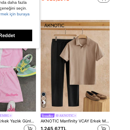
kında daha fazla
eçeneğini seçin.
örmek için buraya
Reddet
4
y EMRG
AKNOTIC
Trendler
Manfinity EMRG Erkek Yazlık Günlük Çizgili Gömlek ve Şort Takımı
AKNOTIC Manfinity VCAY Erkek Mavi Düğmeli Kısa Kollu Gömlek ve Beyaz Yan Cepli Günlük Pantolon Takımı, Erkek Günlük Üst ve Alt Takımı, Erkek Lacivert 2 Parçalı Takım, Erkek 2 Parçalı Takım, Keten Erkek Takımı, Erkek Yazlık Pantolon Takımı, Erkek Yazlık Kıyafet Takımı, Erkekler İçin Keten Takım, Erkekler İçin Polo, Erkek Kıyafet Takımı, Erkek Yaz Tatili Kıyafetleri, Erkek Kıyafet Takımı, Günlük, Tatil, Babalar Günü Hediyeleri
1.245,67TL