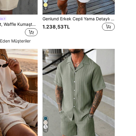
9
Genlund Erkek Cepli Yama Detaylı Gömlek ve Büzgülü Bel Şort Takımı, Tatil İçin Sade Eş Giyim, Rahat Kıyafetler, Tatil
io
Erkek 2 Parça Set, Waffle Kumaştan Klasik Fermuarlı Yaka Kısa Kollu Polo Tişört + Şort, Tatil ve Plaj İçin Yazlık Günlük Kıyafet, Sessiz Lüks
1.238,53TL
Eden Müşteriler
15