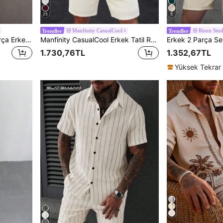
25
5
Manfinity CasualCool
Rison Stud
Trendler
Trendler
Manfinity CasualCool 2 Parça Erkek Yazlık Günlük Kontrast Detaylı Düğmeli Gömlek ve Şort Takımı
Manfinity CasualCool Erkek Tatil Rahat Stili, INS'den Esinlenilmiş İlkbahar/Yaz Turuncu Havlu Motifli Çiçek Desenli Kısa Kollu Gömlek ve Şort Takımı, Ayçiçekleri ve Papatyalarla Müzik Festivalleri, Hawaii Plaj Tatilleri ve Günlük Giyim İçin Mükemmel. Ayrıca Erkek Arkadaş veya Koca İçin Harika Bir Hediye. Erkek Şort Takımı, Erkek İki Parça Kıyafetler, Erkek Tişört Eşofmanı, Erkek Jakarlı Örgü Tişört, Minimalist Moda, Yaz İçin Uygun
1.730,76TL
1.352,67TL
Yüksek Tekrar 