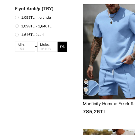
Fiyat Aralığı (TRY)
1,098TL'ın altında
1,098TL - 1,646TL
1,646TL üzeri
Min:
Maks:
Ok
15
785,26TL