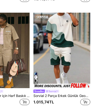
12
K
Sorvial
Trendler
AXEPEAK Erkekler için Harf Baskılı Kargo Cepli Gömlek ve Şort Günlük Takım
Sorvial 2 Parça Erkek Günlük Geometrik Desenli Tişört Takımı, Yaz İçin Uygun
1.015,74TL