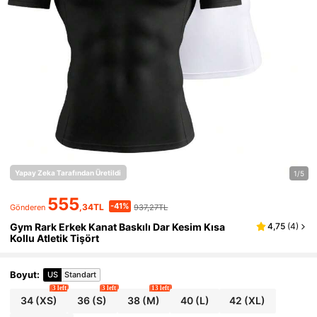
Yapay Zeka Tarafından Üretildi
1/5
555
-41%
,34TL
937,27TL
Gönderen
Gym Rark Erkek Kanat Baskılı Dar Kesim Kısa
4,75
(
4
)
Kollu Atletik Tişört
Boyut
:
US
Standart
3 left
3 left
13 left
34
(XS)
36
(S)
38
(M)
40
(L)
42
(XL)