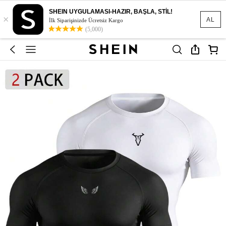
SHEIN UYGULAMASI-HAZIR, BAŞLA, STİL!
×
AL
İlk Siparişinizde Ücretsiz Kargo
(5,000)