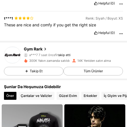
Helpful
(0)
t***1
Renk: Siyah / Boyut: XS
These
are
nice
and
comfy
if
you
get
the
right
size
Helpful
(0)
5.2K Takipçiler
4,69
Gym Rark
a***7
7 saat önce
'i takip etti
c***o
göz atıyor
300K Yakın zamanda satıldı
14K Yeniden satın alma
5.2K Takipçiler
4,69
Takip Et
Tüm Ürünler
5.2K Takipçiler
4,69
Şunlar Da Hoşunuza Gidebilir
Öner
Çantalar ve Valizler
Güzel Evim
Erkekler
İç Giyim ve Pi
5.2K Takipçiler
4,69
5.2K Takipçiler
4,69