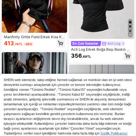
31
Manfinity Gritte Field Erkek Kısa Kol
lu Bisiklet Yaka Harf ve Rakam Bas
413
En Çok Satanlar
Acti Log
,76TL
-20%
kılı Spor Tişört, Spor Salonu
Acti Log Erkek Boğa Başı Baskılı Gü
nlük Çok Amaçlı Seyahat ve Spor T
356
,69TL
işört
SHEIN web sitemizde, talep ettiğiniz hizmeti sağlamak ve mümkün olan en iyi web sitesi
deneyimini sunmayı amaçlamak için çerezler ve benzer teknolojiler kullanıyoruz.
İstediğiniz zaman “Tümünü Reddet”, “Tümünü Kabul Et” seçeneğini kullanabilir veya
çerez tercihlerinizi ayarlayabilirsiniz. “Tümünü Kabul Et” seçeneğini seçtiğinizde, trafiği
analiz etmemize, gelişmiş işlevsellik sunmamıza ve SHEIN ile alışveriş deneyiminizi
tamamlamak için içeriği ve reklamları kişiselleştirmemize yardımcı olan tüm isteğe bağlı
çerezleri ayarlayacağız. “Tümünü Reddet” seçeneğini seçtiğinizde, web sitemizin
çalışmasını sağlayan kesinlikle gerekli çerezlerin kullanımına izin verirsiniz. Bunları
tarayıcı ayarlarınızı değiştirerek devre dışı bırakabilirsiniz, ancak bu web sitesinin
işleyişini etkileyebilir. Kullandığımız çerezler hakkında daha fazla bilgi edinmek ve isteğe
bağlı çerez ayarlarınızı ayarlamak için lütfen “Çerezleri Yönet” seçeneğini seçin.
Topladığımız verileri nasıl işlediğimiz hakkında daha fazla bilgi için
Gizlilik Politikamızı
30