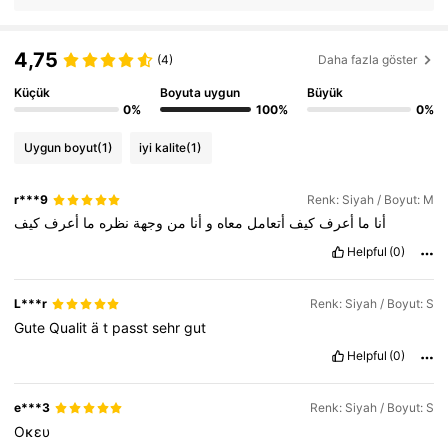
4,75
(4)
Daha fazla göster
Küçük
Boyuta uygun
Büyük
0%
100%
0%
Uygun boyut
(1)
iyi kalite
(1)
r***9
Renk: Siyah / Boyut: M
أنا
ما
أعرف
كيف
أتعامل
معاه
و
أنا
من
وجهة
نظره
ما
أعرف
كيف
Helpful
(0)
L***r
Renk: Siyah / Boyut: S
Gute
Qualit
ä
t
passt
sehr
gut
Helpful
(0)
e***3
Renk: Siyah / Boyut: S
Οκευ