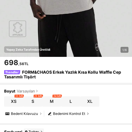
Yapay Zeka Tarafından Üretildi
1/6
698
,56TL
FORM&CHAOS Erkek Yazlık Kısa Kollu Waffle Cep
Trendler
Tasarımlı Tişört
Boyut
Varsayılan
11 left
21 left
34 left
XS
S
M
L
XL
Bedent Kılavuzu
Bedenimi Kontrol Et
Sevk yeri
Turkey