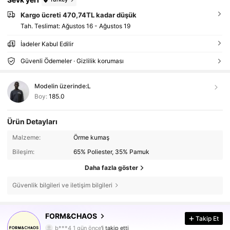
Kargo ücreti 470,74TL kadar düşük
Tah. Teslimat:
Ağustos 16 - Ağustos 19
İadeler Kabul Edilir
Güvenli Ödemeler · Gizlilik koruması
Modelin üzerinde:
L
Boy:
185.0
Ürün Detayları
Malzeme:
Örme kumaş
Bileşim:
65% Poliester, 35% Pamuk
Daha fazla göster
Güvenlik bilgileri ve iletişim bilgileri
472 Takipçiler
5,00
FORM&CHAOS
Takip Et
472 Takipçiler
5,00
b***4
1 gün önce
'i takip etti