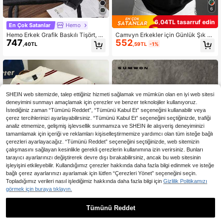
6
6,04TL tasarruf edin
En Çok Satanlar
Hemo
Hemo Erkek Grafik Baskılı Tişört, H
Camvyn Erkekler için Günlük Şık S
747
552
afif Esnek Eskitme Görünümlü Pam
okak Modası Slogan Baskılı Düşük
,40TL
,59TL
-1%
uk Karışımlı Siyah Bisiklet Yaka Kıs
Omuzlu Bol Kesim Nefes Alabilen Kı
a Kollu
sa Kollu Tişört, Yazlık
SHEIN web sitemizde, talep ettiğiniz hizmeti sağlamak ve mümkün olan en iyi web sitesi
deneyimini sunmayı amaçlamak için çerezler ve benzer teknolojiler kullanıyoruz.
İstediğiniz zaman “Tümünü Reddet”, “Tümünü Kabul Et” seçeneğini kullanabilir veya
çerez tercihlerinizi ayarlayabilirsiniz. “Tümünü Kabul Et” seçeneğini seçtiğinizde, trafiği
analiz etmemize, gelişmiş işlevsellik sunmamıza ve SHEIN ile alışveriş deneyiminizi
tamamlamak için içeriği ve reklamları kişiselleştirmemize yardımcı olan tüm isteğe bağlı
çerezleri ayarlayacağız. “Tümünü Reddet” seçeneğini seçtiğinizde, web sitemizin
çalışmasını sağlayan kesinlikle gerekli çerezlerin kullanımına izin verirsiniz. Bunları
tarayıcı ayarlarınızı değiştirerek devre dışı bırakabilirsiniz, ancak bu web sitesinin
işleyişini etkileyebilir. Kullandığımız çerezler hakkında daha fazla bilgi edinmek ve isteğe
bağlı çerez ayarlarınızı ayarlamak için lütfen “Çerezleri Yönet” seçeneğini seçin.
Topladığımız verileri nasıl işlediğimiz hakkında daha fazla bilgi için
Gizlilik Politikamızı
görmek için buraya tıklayın.
6
Daypath Erkekler için günlük kullan
Tümünü Reddet
En Çok Satanlar
SUMWON
513
ıma uygun, kırmızı çizgili desenli tiş
,63TL
SUMWON Yarım Fermuarlı Yak
NEW