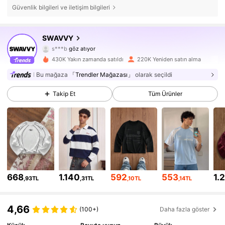
Güvenlik bilgileri ve iletişim bilgileri
331K Takipçiler
4,81
SWAVVY
s***b
göz atıyor
331K Takipçiler
4,81
430K Yakın zamanda satıldı
220K Yeniden satın alma
Bu mağaza
「Trendler Mağazası」
olarak seçildi
331K Takipçiler
4,81
Takip Et
Tüm Ürünler
331K Takipçiler
4,81
331K Takipçiler
4,81
331K Takipçiler
4,81
668
1.140
592
553
1.
331K Takipçiler
4,81
,93TL
,31TL
,10TL
,14TL
331K Takipçiler
4,81
4,66
(100+)
Daha fazla göster