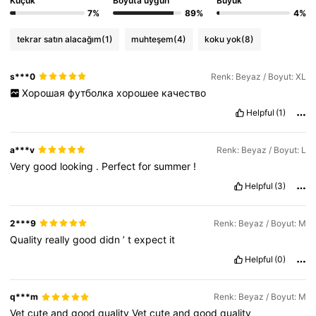
Küçük
Boyuta uygun
Büyük
331K Takipçiler
4,81
7%
89%
4%
331K Takipçiler
tekrar satın alacağım
(1)
muhteşem
(4)
koku yok
(8)
4,81
331K Takipçiler
4,81
s***0
Renk: Beyaz / Boyut: XL
Хорошая
футболка
хорошее
качество
Helpful
(1)
a***v
Renk: Beyaz / Boyut: L
Very
good
looking
.
Perfect
for
summer
!
Helpful
(3)
2***9
Renk: Beyaz / Boyut: M
Quality
really
good
didn
’
t
expect
it
Helpful
(0)
q***m
Renk: Beyaz / Boyut: M
Vet
cute
and
good
quality
Vet
cute
and
good
quality