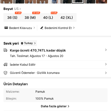
Boyut
US
9 left
18 left
8 left
36
(S)
38
(M)
40
(L)
42
(XL)
Bedent Kılavuzu
Bedenimi Kontrol Et
Sevk yeri
Turkey
Kargo ücreti 470,74TL kadar düşük
Tah. Teslimat:
Ağustos 17 - Ağustos 20
İadeler Kabul Edilir
Güvenli Ödemeler · Gizlilik koruması
Ürün Detayları
Malzeme:
Pamuk
Bileşim:
100% Pamuk
Daha fazla göster