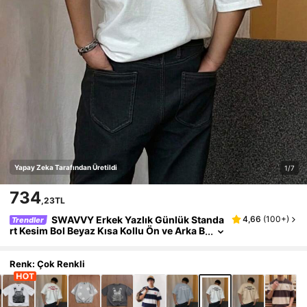
Yapay Zeka Tarafından Üretildi
1/7
734
,23TL
SWAVVY Erkek Yazlık Günlük Standa
4,66
(
100+
)
Trendler
rt Kesim Bol Beyaz Kısa Kollu Ön ve Arka B
askılı Nakışlı Tişört
Renk: Çok Renkli