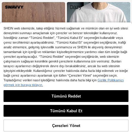
SHEIN web sitemizde, talep ettiğiniz hizmeti sağlamak ve mümkün olan en iyi web sitesi
deneyimini sunmayı amaçlamak için çerezler ve benzer teknolojiler kullanıyoruz.
İstediğiniz zaman “Tümünü Reddet”, “Tümünü Kabul Et” seçeneğini kullanabilir veya
çerez tercihlerinizi ayarlayabilirsiniz. “Tümünü Kabul Et” seçeneğini seçtiğinizde, trafiği
analiz etmemize, gelişmiş işlevsellik sunmamıza ve SHEIN ile alışveriş deneyiminizi
tamamlamak için içeriği ve reklamları kişiselleştirmemize yardımcı olan tüm isteğe bağlı
çerezleri ayarlayacağız. “Tümünü Reddet” seçeneğini seçtiğinizde, web sitemizin
çalışmasını sağlayan kesinlikle gerekli çerezlerin kullanımına izin verirsiniz. Bunları
tarayıcı ayarlarınızı değiştirerek devre dışı bırakabilirsiniz, ancak bu web sitesinin
işleyişini etkileyebilir. Kullandığımız çerezler hakkında daha fazla bilgi edinmek ve isteğe
bağlı çerez ayarlarınızı ayarlamak için lütfen “Çerezleri Yönet” seçeneğini seçin.
Topladığımız verileri nasıl işlediğimiz hakkında daha fazla bilgi için
Gizlilik Politikamızı
görmek için buraya tıklayın.
En Çok Satanlar
SWAVVY
En Çok Satanlar
Dazy Men
Tümünü Reddet
SWAVVY Erkekler için Düz Renk Slo
DAZY Yaz İçin Harf Baskılı Yuvarlak
702
gan Baskılı Kısa Kollu Tişört
Yakalı Kısa Kollu Erkek Günlük Tişö
36 kaldı
,95TL
rt, Grafik Tişörtler
632
,16TL
Tümünü Kabul Et
Çerezleri Yönet
SEPETE EKLE