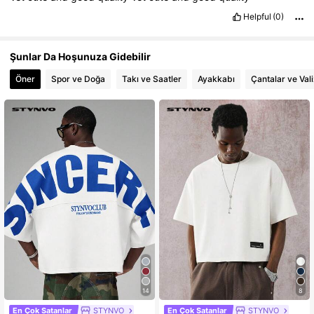
Helpful
(0)
Şunlar Da Hoşunuza Gidebilir
Öner
Spor ve Doğa
Takı ve Saatler
Ayakkabı
Çantalar ve Vali
14
8
En Çok Satanlar
STYNVO
En Çok Satanlar
STYNVO