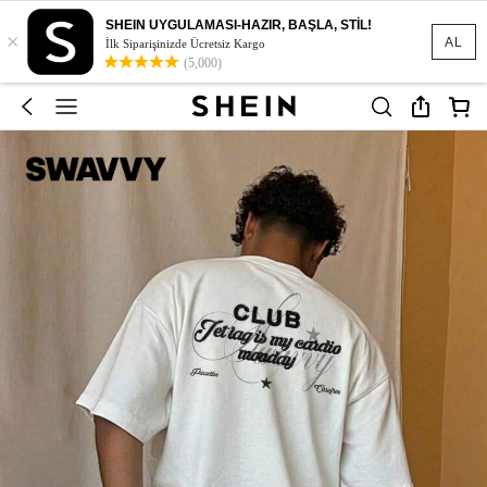
SHEIN UYGULAMASI-HAZIR, BAŞLA, STİL!
×
AL
İlk Siparişinizde Ücretsiz Kargo
(5,000)