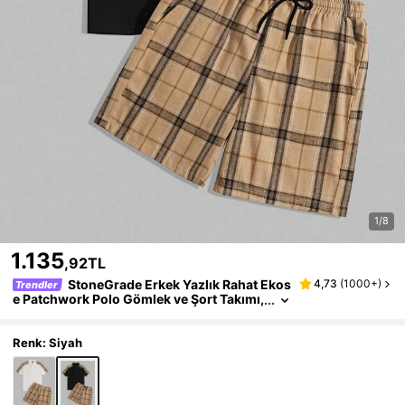
1/8
1.135
,92TL
StoneGrade Erkek Yazlık Rahat Ekos
4,73
(
1000+
)
Trendler
e Patchwork Polo Gömlek ve Şort Takımı,
Sonbahar Giysileri
Renk: Siyah