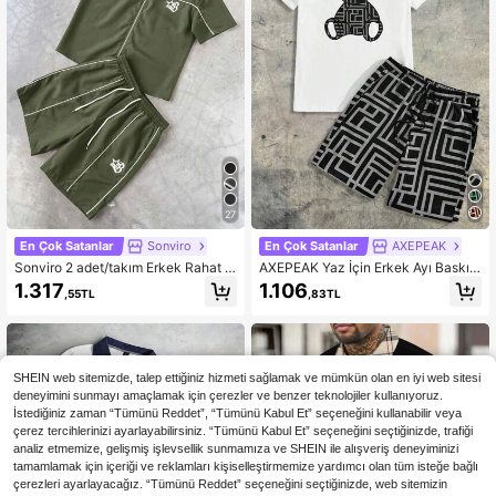
27
En Çok Satanlar
Sonviro
En Çok Satanlar
AXEPEAK
Sonviro 2 adet/takım Erkek Rahat F
AXEPEAK Yaz İçin Erkek Ayı Baskılı
ermuarlı Kısa Kollu Gömlek ve Bağc
Kısa Kollu Tişört ve Şort Takımı, So
1.317
1.106
,55TL
,83TL
ıklı Şort Takımı
kak Giyimine Uygun, Çiftlere Özel
SHEIN web sitemizde, talep ettiğiniz hizmeti sağlamak ve mümkün olan en iyi web sitesi
deneyimini sunmayı amaçlamak için çerezler ve benzer teknolojiler kullanıyoruz.
İstediğiniz zaman “Tümünü Reddet”, “Tümünü Kabul Et” seçeneğini kullanabilir veya
çerez tercihlerinizi ayarlayabilirsiniz. “Tümünü Kabul Et” seçeneğini seçtiğinizde, trafiği
analiz etmemize, gelişmiş işlevsellik sunmamıza ve SHEIN ile alışveriş deneyiminizi
tamamlamak için içeriği ve reklamları kişiselleştirmemize yardımcı olan tüm isteğe bağlı
çerezleri ayarlayacağız. “Tümünü Reddet” seçeneğini seçtiğinizde, web sitemizin