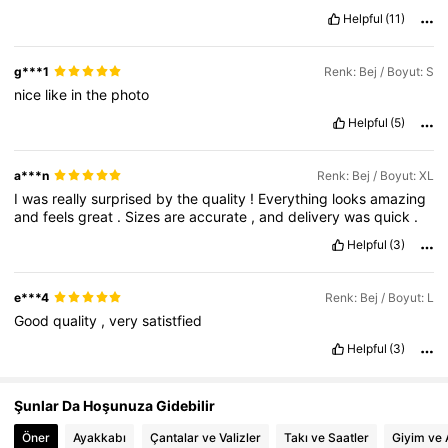
Helpful
(11)
15K Takipçiler
4,55
g***1
Renk: Bej / Boyut: S
nice
like
in
the
photo
Helpful
(5)
15K Takipçiler
4,55
a***n
Renk: Bej / Boyut: XL
15K Takipçiler
4,55
I
was
really
surprised
by
the
quality
!
Everything
looks
amazing
and
feels
great
.
Sizes
are
accurate
,
and
delivery
was
quick
.
Helpful
(3)
15K Takipçiler
4,55
e***4
Renk: Bej / Boyut: L
Good
quality
,
very
satistfied
15K Takipçiler
4,55
Helpful
(3)
Şunlar Da Hoşunuza Gidebilir
Öner
Ayakkabı
Çantalar ve Valizler
Takı ve Saatler
Giyim ve