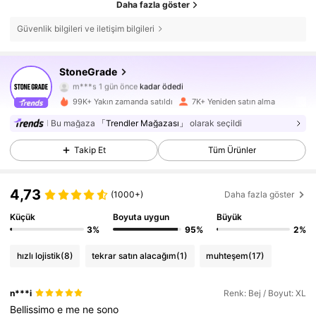
Daha fazla göster
Güvenlik bilgileri ve iletişim bilgileri
StoneGrade
15K Takipçiler
4,55
m***s
1 gün önce
kadar ödedi
99K+ Yakın zamanda satıldı
7K+ Yeniden satın alma
15K Takipçiler
4,55
Bu mağaza
「Trendler Mağazası」
olarak seçildi
Takip Et
Tüm Ürünler
15K Takipçiler
4,55
4,73
(1000+)
Daha fazla göster
15K Takipçiler
4,55
Küçük
Boyuta uygun
Büyük
3%
95%
2%
hızlı lojistik
(8)
tekrar satın alacağım
(1)
muhteşem
(17)
15K Takipçiler
4,55
n***i
Renk: Bej / Boyut: XL
Bellissimo
e
me
ne
sono
15K Takipçiler
4,55