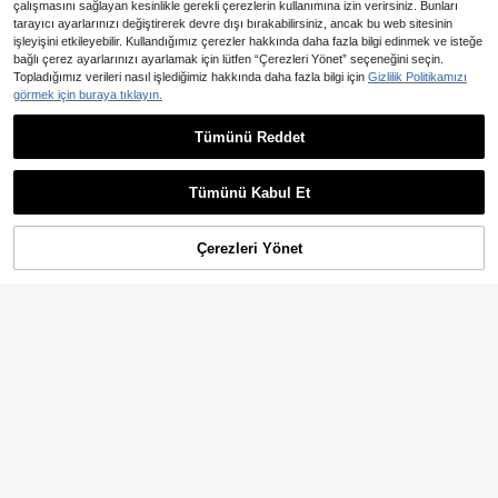
çalışmasını sağlayan kesinlikle gerekli çerezlerin kullanımına izin verirsiniz. Bunları
tarayıcı ayarlarınızı değiştirerek devre dışı bırakabilirsiniz, ancak bu web sitesinin
işleyişini etkileyebilir. Kullandığımız çerezler hakkında daha fazla bilgi edinmek ve isteğe
bağlı çerez ayarlarınızı ayarlamak için lütfen “Çerezleri Yönet” seçeneğini seçin.
Topladığımız verileri nasıl işlediğimiz hakkında daha fazla bilgi için
Gizlilik Politikamızı
görmek için buraya tıklayın.
9
4
Tümünü Reddet
Manfinity Homme Erkek Kontrast R
Manfinity Homme Erkek Gömlek Ko
enkli V Yaka Kısa Kollu Tişört + Bağ
ordinatları
1.332
1.039
,92TL
,88TL
cıklı Elastik Bel Şort 2 Adet/Takım
Tümünü Kabul Et
Çerezleri Yönet
SEPETE EKLE