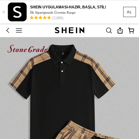
SHEIN UYGULAMASI-HAZIR, BAŞLA, STİL!
×
AL
İlk Siparişinizde Ücretsiz Kargo
(5,000)