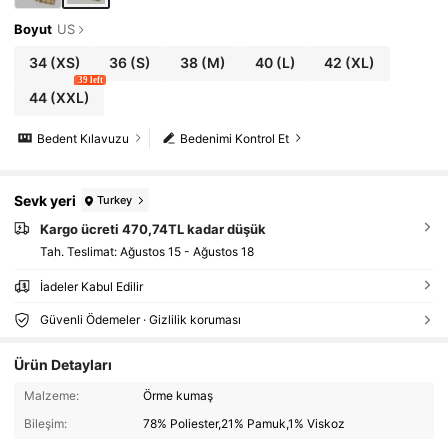
Boyut
US
34
(XS)
36
(S)
38
(M)
40
(L)
42
(XL)
39 left
44
(XXL)
Bedent Kılavuzu
Bedenimi Kontrol Et
Sevk yeri
Turkey
Kargo ücreti 470,74TL kadar düşük
Tah. Teslimat:
Ağustos 15 - Ağustos 18
İadeler Kabul Edilir
Güvenli Ödemeler · Gizlilik koruması
Ürün Detayları
Malzeme:
Örme kumaş
Bileşim:
78% Poliester,21% Pamuk,1% Viskoz