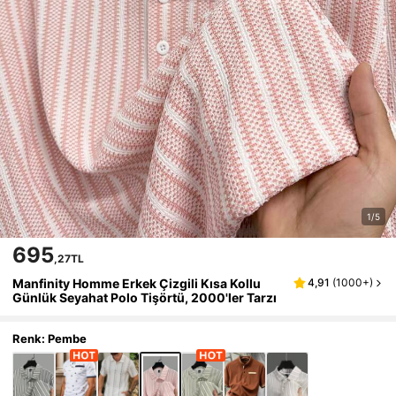
1/5
695
,27TL
Manfinity Homme Erkek Çizgili Kısa Kollu
4,91
(
1000+
)
Günlük Seyahat Polo Tişörtü, 2000'ler Tarzı
Renk: Pembe