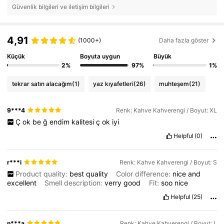
Güvenlik bilgileri ve iletişim bilgileri
4,91
(1000+)
Daha fazla göster
Küçük
Boyuta uygun
Büyük
2%
97%
1%
tekrar satın alacağım
(1)
yaz kıyafetleri
(26)
muhteşem
(21)
9***4
Renk: Kahve Kahverengi / Boyut: XL
Ç
ok
be
ğ
endim
kalitesi
ç
ok
iyi
Helpful
(0)
r***i
Renk: Kahve Kahverengi / Boyut: S
Product quality:
best
quality
Color difference:
nice
and
excellent
Smell description:
verry
good
Fit:
soo
nice
Helpful
(25)
n***a
Renk: Kahve Kahverengi / Boyut: L