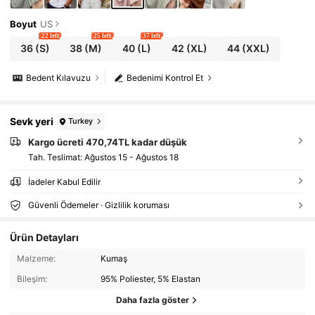
Boyut
US
22 left
25 left
37 left
36
(S)
38
(M)
40
(L)
42
(XL)
44
(XXL)
Bedent Kılavuzu
Bedenimi Kontrol Et
Sevk yeri
Turkey
Kargo ücreti 470,74TL kadar düşük
Tah. Teslimat:
Ağustos 15 - Ağustos 18
İadeler Kabul Edilir
Güvenli Ödemeler · Gizlilik koruması
Ürün Detayları
Malzeme:
Kumaş
Bileşim:
95% Poliester, 5% Elastan
Daha fazla göster