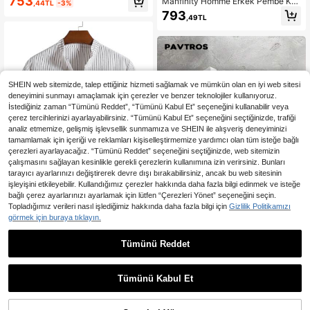
753
Manfinity Homme Erkek Pembe Kar
,44TL
-3%
ve günlük işe gidip gelme için uygu
eli Yazlık Günlük Polo Tişört, Geom
793
ndur.
,49TL
etrik Dokulu Jakarlı Örme Kısa Kollu
Polo Tişört, Randevular İçin, Fransız
Stili Düğmeli Patlı Tatil Üstü, Resmi
SHEIN web sitemizde, talep ettiğiniz hizmeti sağlamak ve mümkün olan en iyi web sitesi
deneyimini sunmayı amaçlamak için çerezler ve benzer teknolojiler kullanıyoruz.
İstediğiniz zaman “Tümünü Reddet”, “Tümünü Kabul Et” seçeneğini kullanabilir veya
çerez tercihlerinizi ayarlayabilirsiniz. “Tümünü Kabul Et” seçeneğini seçtiğinizde, trafiği
analiz etmemize, gelişmiş işlevsellik sunmamıza ve SHEIN ile alışveriş deneyiminizi
tamamlamak için içeriği ve reklamları kişiselleştirmemize yardımcı olan tüm isteğe bağlı
çerezleri ayarlayacağız. “Tümünü Reddet” seçeneğini seçtiğinizde, web sitemizin
çalışmasını sağlayan kesinlikle gerekli çerezlerin kullanımına izin verirsiniz. Bunları
tarayıcı ayarlarınızı değiştirerek devre dışı bırakabilirsiniz, ancak bu web sitesinin
işleyişini etkileyebilir. Kullandığımız çerezler hakkında daha fazla bilgi edinmek ve isteğe
bağlı çerez ayarlarınızı ayarlamak için lütfen “Çerezleri Yönet” seçeneğini seçin.
Topladığımız verileri nasıl işlediğimiz hakkında daha fazla bilgi için
Gizlilik Politikamızı
4
görmek için buraya tıklayın.
10
Manfinity Homme Yüksek Düşük Ö
nden Düğmeli Çizgili Gündelik Erke
647
Tümünü Reddet
En Çok Satanlar
PAVTROS
,53TL
k Gömlek
PAVTROS Erkek Harf Baskılı U
NEW
zun Kollu Günlük Polo Tişört
733
,68TL
Tümünü Kabul Et