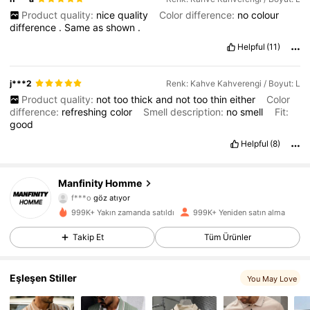
Product quality:
nice
quality
Color difference:
no
colour
difference
.
Same
as
shown
.
Helpful
(11)
j***2
Renk: Kahve Kahverengi / Boyut: L
Product quality:
not
too
thick
and
not
too
thin
either
Color
difference:
refreshing
color
Smell description:
no
smell
Fit:
good
Helpful
(8)
606K Takipçiler
4,86
Manfinity Homme
f***o
göz atıyor
606K Takipçiler
4,86
999K+ Yakın zamanda satıldı
999K+ Yeniden satın alma
Takip Et
Tüm Ürünler
606K Takipçiler
4,86
606K Takipçiler
4,86
Eşleşen Stiller
You May Love
606K Takipçiler
4,86