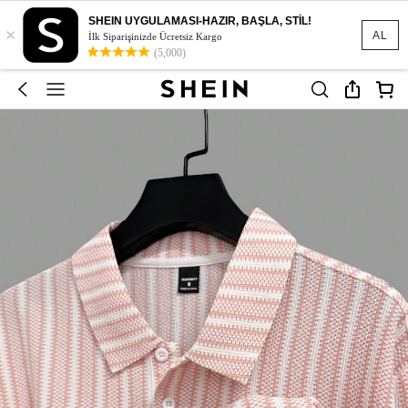
SHEIN UYGULAMASI-HAZIR, BAŞLA, STİL!
×
AL
İlk Siparişinizde Ücretsiz Kargo
(5,000)