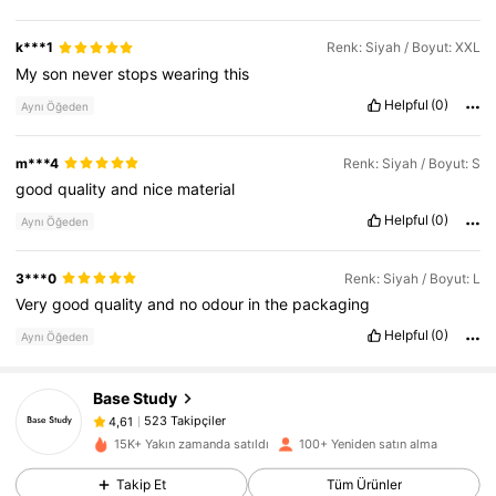
k***1
Renk: Siyah / Boyut: XXL
My
son
never
stops
wearing
this
Helpful
(0)
Aynı Öğeden
m***4
Renk: Siyah / Boyut: S
good
quality
and
nice
material
Helpful
(0)
Aynı Öğeden
3***0
Renk: Siyah / Boyut: L
Very
good
quality
and
no
odour
in
the
packaging
Helpful
(0)
Aynı Öğeden
523 Takipçiler
4,61
Base Study
523 Takipçiler
4,61
15K+ Yakın zamanda satıldı
100+ Yeniden satın alma
523 Takipçiler
4,61
Takip Et
Tüm Ürünler
523 Takipçiler
4,61