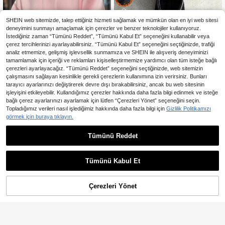
SHEIN web sitemizde, talep ettiğiniz hizmeti sağlamak ve mümkün olan en iyi web sitesi
deneyimini sunmayı amaçlamak için çerezler ve benzer teknolojiler kullanıyoruz.
İstediğiniz zaman “Tümünü Reddet”, “Tümünü Kabul Et” seçeneğini kullanabilir veya
çerez tercihlerinizi ayarlayabilirsiniz. “Tümünü Kabul Et” seçeneğini seçtiğinizde, trafiği
analiz etmemize, gelişmiş işlevsellik sunmamıza ve SHEIN ile alışveriş deneyiminizi
tamamlamak için içeriği ve reklamları kişiselleştirmemize yardımcı olan tüm isteğe bağlı
çerezleri ayarlayacağız. “Tümünü Reddet” seçeneğini seçtiğinizde, web sitemizin
çalışmasını sağlayan kesinlikle gerekli çerezlerin kullanımına izin verirsiniz. Bunları
13
tarayıcı ayarlarınızı değiştirerek devre dışı bırakabilirsiniz, ancak bu web sitesinin
16,46TL tasarruf edin
işleyişini etkileyebilir. Kullandığımız çerezler hakkında daha fazla bilgi edinmek ve isteğe
bağlı çerez ayarlarınızı ayarlamak için lütfen “Çerezleri Yönet” seçeneğini seçin.
Erkek Düz Renk Düşük Omuzlu Uz
Topladığımız verileri nasıl işlediğimiz hakkında daha fazla bilgi için
Gizlilik Politikamızı
888
un Kollu Bağcıklı Cepli Günlük Kapü
,43TL
-2%
görmek için buraya tıklayın.
şonlu Sweatshirt, Sonbahar/Kış, Ok
En Çok Satanlar
Manfinity ZONE917
ula Dönüş Sezonu
Tümünü Reddet
STYNVO Manfinity Streetrush
NEW
Erkek Sokak Stili Popüler INS Uyum
11 kaldı
lu Yıkanmış Vintage Koyu Gotik Gü
1.718
,69TL
nlük Sokak Giyim, Erkek Arkadaş/E
Tümünü Kabul Et
ş Hediyesi, Yıldönümü Hediyesi, Şık
Fermuarlı Siyah Yıkanmış Termal As
tarlı Kapüşonlu Sweatshirt, Sonbah
ar Kış
Çerezleri Yönet
SEPETE EKLE