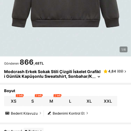
1/6
866
,48TL
Gönderen
Modcrash Erkek Sokak Stili Çizgili İskelet Grafikl
4,84
(
69
)
i Günlük Kapüşonlu Sweatshirt, Sonbahar/K
ış, Retro Amerikan, Unisex, Rahat Kesim Yazl
ık Kıyafetler – Günlük Giyim ve Yaz Tatili Kıyafetl
eri İçin Uygundur.
Boyut
3 left
3 left
2 left
XS
S
M
L
XL
XXL
Bedent Kılavuzu
Bedenimi Kontrol Et