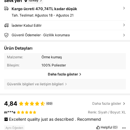
Sevk yeri
Turkey
Kargo ücreti 470,74TL kadar düşük
Tah. Teslimat:
Ağustos 18 - Ağustos 21
İadeler Kabul Edilir
Güvenli Ödemeler · Gizlilik koruması
Ürün Detayları
Malzeme:
Örme kumaş
Bileşim:
100% Poliester
Daha fazla göster
Güvenlik bilgileri ve iletişim bilgileri
4,84
(69)
Daha fazla göster
m***e
Renk: Siyah / Boyut: XL
Excellent
quality
just
as
described
.
Recommend
Helpful
(0)
Aynı Öğeden