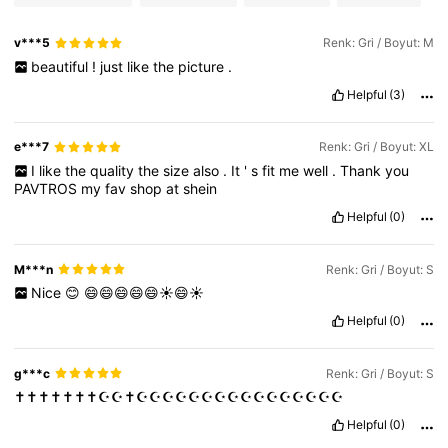
v***5
Renk: Gri / Boyut: M
beautiful
!
just
like
the
picture
.
Helpful
(3)
e***7
Renk: Gri / Boyut: XL
I
like
the
quality
the
size
also
.
It
'
s
fit
me
well
.
Thank
you
PAVTROS
my
fav
shop
at
shein
Helpful
(0)
M***n
Renk: Gri / Boyut: S
Nice
😊
😄😄😄😄😄☀️😄☀️
Helpful
(0)
g***c
Renk: Gri / Boyut: S
✝️✝️✝️✝️✝️✝️✝️☪️☪️✝️☪️☪️☪️☪️☪️☪️☪️☪️☪️☪️☪️☪️☪️☪️☪️☪️
Helpful
(0)