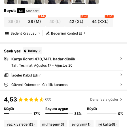
Boyut
:
US
Standart
9 left
2 left
13 left
36
(S)
38
(M)
40
(L)
42
(XL)
44
(XXL)
Bedent Kılavuzu
Bedenimi Kontrol Et
Sevk yeri
Turkey
Kargo ücreti 470,74TL kadar düşük
Tah. Teslimat:
Ağustos 17 - Ağustos 20
İadeler Kabul Edilir
Güvenli Ödemeler · Gizlilik koruması
4,53
(77)
Daha fazla göster
Küçük
Boyuta uygun
Büyük
17%
83%
0%
yaz kıyafetleri
(3)
muhteşem
(3)
ev giyimi
(1)
iyi kalite
(8)