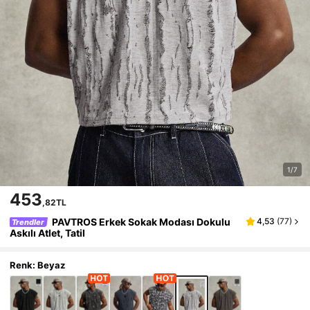
1/7
453
,82TL
PAVTROS Erkek Sokak Modası Dokulu
4,53
(
77
)
Trendler
Askılı Atlet, Tatil
Renk: Beyaz