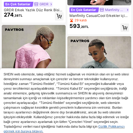
15
En Çok Satanlar
GRDR
GRDR Erkek Yazlık Düz Renk Bisikl
En Çok Satanlar
Manfinity CasualCool
274
et Yaka Günlük Bol Kesim Atlet
Manfinity CasualCool Erkekler için
,38TL
popüler, rahat, fitilli kumaştan yapıl
29 kaldı
mış, yuvarlak yakalı yelek, ön panel
593
,20TL
de patchwork tasarımı, resmi veya
günlük kullanım için uygun, tatil, ye
mek, ofis, evde günlük giyim, çok y
önlü stil, kendiniz giymek veya arka
daşlara hediye etmek için harika, e
n çok satan Yamamoto yuvarlak ya
kalı yelek.
SHEIN web sitemizde, talep ettiğiniz hizmeti sağlamak ve mümkün olan en iyi web sitesi
deneyimini sunmayı amaçlamak için çerezler ve benzer teknolojiler kullanıyoruz.
İstediğiniz zaman “Tümünü Reddet”, “Tümünü Kabul Et” seçeneğini kullanabilir veya
çerez tercihlerinizi ayarlayabilirsiniz. “Tümünü Kabul Et” seçeneğini seçtiğinizde, trafiği
analiz etmemize, gelişmiş işlevsellik sunmamıza ve SHEIN ile alışveriş deneyiminizi
tamamlamak için içeriği ve reklamları kişiselleştirmemize yardımcı olan tüm isteğe bağlı
çerezleri ayarlayacağız. “Tümünü Reddet” seçeneğini seçtiğinizde, web sitemizin
çalışmasını sağlayan kesinlikle gerekli çerezlerin kullanımına izin verirsiniz. Bunları
tarayıcı ayarlarınızı değiştirerek devre dışı bırakabilirsiniz, ancak bu web sitesinin
En Çok Satanlar
PAVTROS
işleyişini etkileyebilir. Kullandığımız çerezler hakkında daha fazla bilgi edinmek ve isteğe
19
PAVTROS Manfinity Streetrush Erke
bağlı çerez ayarlarınızı ayarlamak için lütfen “Çerezleri Yönet” seçeneğini seçin.
569
k Açık Pembe Yazlık Grafik Baskılı
En Çok Satanlar
PAVTROS
,06TL
Topladığımız verileri nasıl işlediğimiz hakkında daha fazla bilgi için
Gizlilik Politikamızı
Sokak Stili Gece Kolsuz Atlet, Örüm
PAVTROS Erkek Gri Yıkanmış Deni
görmek için buraya tıklayın.
cek Ağı Kalp 3D Nakışlı Bol Oversiz