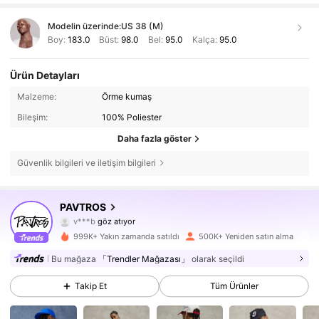
Modelin üzerinde:
US 38 (M)
Boy:
183.0
Büst:
98.0
Bel:
95.0
Kalça:
95.0
Ürün Detayları
Malzeme:
Örme kumaş
Bileşim:
100% Poliester
Daha fazla göster
Güvenlik bilgileri ve iletişim bilgileri
578K Takipçiler
4,75
PAVTROS
v***b
göz atıyor
578K Takipçiler
4,75
999K+ Yakın zamanda satıldı
500K+ Yeniden satın alma
Bu mağaza
「Trendler Mağazası」
olarak seçildi
578K Takipçiler
4,75
Takip Et
Tüm Ürünler
578K Takipçiler
4,75