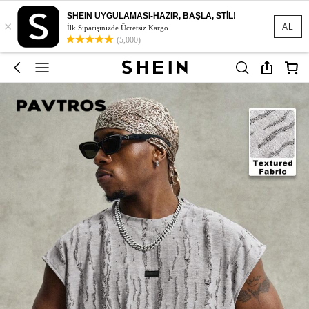
SHEIN UYGULAMASI-HAZIR, BAŞLA, STİL!
×
AL
İlk Siparişinizde Ücretsiz Kargo
(5,000)