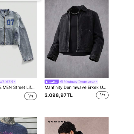
WE MEN
Manfinity Denimwave
Trendler
lük Su Yıkanmış Fermuarlı Kot Ceket, İşlemeli Rakam Tasarımı, Sonbahar
Manfinity Denimwave Erkek Uzun Kollu Günlük Yıkanmış Siyah Kısa Kot Ceket, İlkbahar/Yaz Punk Erkek Arkadaş ve Koca Normal Yıkanmış Siyah Slim-Fit Kentsel Cadılar Bayramı Azizler Günü, Sonbahar
2.098,97TL