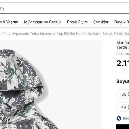
shy
and down arrow keys to navigate search Son arama and Keşif Arama. Press Enter
v & Yaşam
İç Çamaşırı ve Gecelik
Erkek Giyim
Çocuklar
Büyük 
nfinity Hypemode Torba büzme ipi Cep Bitkiler Her Yerde Baskı Sokak Erkek Kot
Manfin
Yerde 
SKU: s
2.1
PR
Boyu
36 
44 
Bed