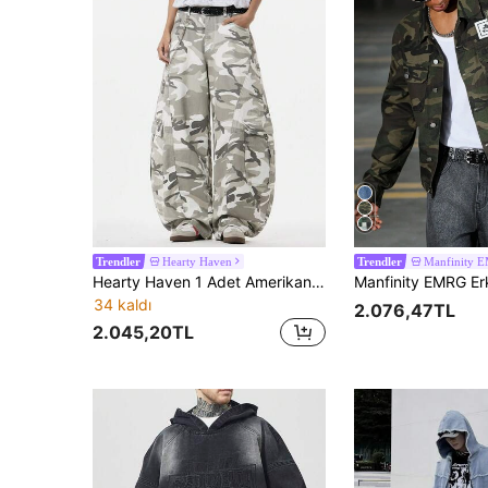
Hearty Haven
Manfinity 
Trendler
Trendler
Hearty Haven 1 Adet Amerikan Vintage Kamuflaj Yama Desenli Çok Cepli Kavisli Paça Erkek Kargo Denim Jean Balon Pantolon, Günlük Bol Geniş Paça Uzun Pantolon - Kemer ve Aksesuarsız
34 kaldı
2.076,47TL
2.045,20TL