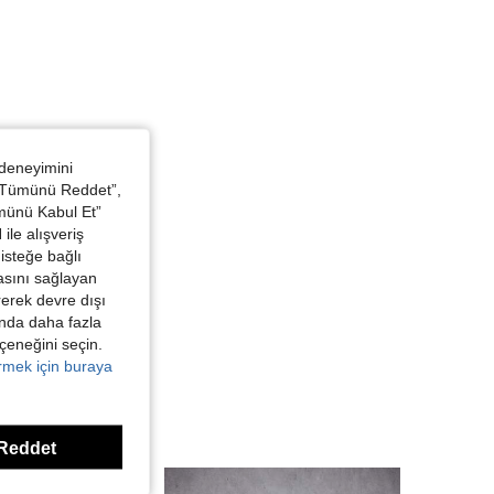
 S
 deneyimini
 “Tümünü Reddet”,
ümünü Kabul Et”
ile alışveriş
isteğe bağlı
asını sağlayan
irerek devre dışı
kında daha fazla
eçeneğini seçin.
örmek için buraya
Reddet