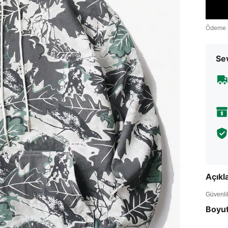
Ödeme 
Sev
Açık
Güvenlik 
Boyu