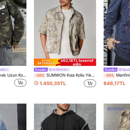
362,18TL tasarruf
edin
EMRG
SUMWON
Manf
Trendler
Trendler
Manfinity EMRG Erkek Uzun Kollu Üniversite Stili Kentsel Sokak Modası Kamuflaj Bol Kot Ceket, Sonbahar
SUMWON Kısa Kollu Yıkanmış Kot Gömlek Ceket, Geniş Yakalı, Bol Kesim, Kamyoncu Tarzı Yazlık Günlük Üst
Manfinity 
-20%
-50%
1.450,35TL
846,17TL