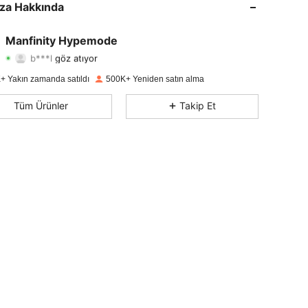
za Hakkında
4,85
3.4K
295K
Manfinity Hypemode
b***l
göz atıyor
4,85
3.4K
295K
Derecelendirme
Ürünler
Takipçiler
+ Yakın zamanda satıldı
500K+ Yeniden satın alma
4,85
3.4K
295K
Tüm Ürünler
Takip Et
4,85
3.4K
295K
4,85
3.4K
295K
4,85
3.4K
295K
4,85
3.4K
295K
4,85
3.4K
295K