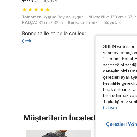
s***3
26 Jul,2024
Tamamen Uygun: Boyuta uygun, Yükseklik: 170 cm / 67 in, Ağırlık: 50 
Tamamen Uygun:
Boyuta uygun
Yükseklik:
170 cm / 67 in
KALÇA:
81 cm / 32 in
Renk:
Çok renkli
Boyut:
S
Bonne taille et belle couleur .
Çevir
SHEIN web sitemiz
sunmayı amaçlamak
“Tümünü Kabul Et”
seçeneğini seçtiği
deneyiminizi tama
çerezleri ayarlay
kesinlikle gerekli
bırakabilirsiniz, 
bilgi edinmek ve i
Topladığımız veril
tıklayın.
Müşterilerin İncelediği Diğer Ür
Çerezleri Yön