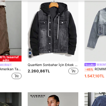
6TL tasarruf
edin
QuarKem Sonbahar İçin Erkek Düğmeli Ön Uzun Kollu Cepli Rahat Kot Kapüşonlu Ceket
ans shop
ROM
Trendler
, Çizgi Film Fil Nakışlı, Unisex (Kemer ve Aksesuarlar Dahil Değildir)
ROMWE MEN Street Life Erkek Gün
-45%
2.260,86TL
1.547,10TL