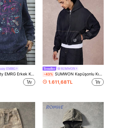
inity EMRG
SUMWON
Trendler
EMRG Erkek Kot Ceketleri
SUMWON Kapüşonlu Kısa Kot Ceket Koyu Yıkama Büyük Boy Fermuarlı Kot Dış Giyim Sokak Giyimi Elastik Etek Kış Sonbahar Modası Günlük
-43%
1.611,68TL