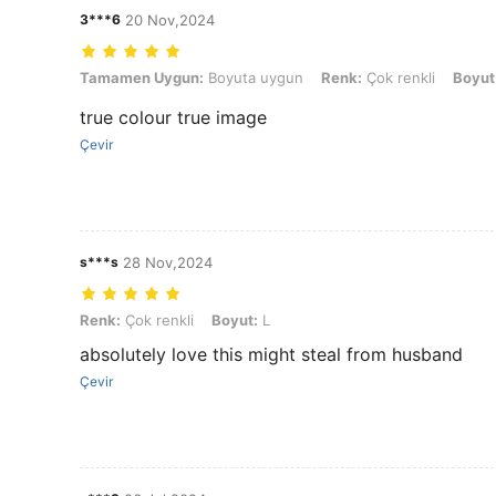
3***6
20 Nov,2024
Tamamen Uygun: Boyuta uygun, Renk: Çok renkli, Boyut: S
Tamamen Uygun:
Boyuta uygun
Renk:
Çok renkli
Boyut
true colour true image
Çevir
s***s
28 Nov,2024
Renk: Çok renkli, Boyut: L
Renk:
Çok renkli
Boyut:
L
absolutely love this might steal from husband
Çevir