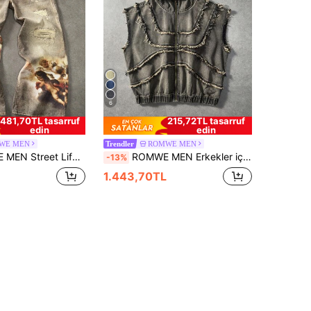
6
481,70TL tasarruf
215,72TL tasarruf
edin
edin
WE MEN
ROMWE MEN
Trendler
 Melek Desenli Cepli Yıpranmış Görünümlü Günlük Kot Pantolon
ROMWE MEN Erkekler için Şık Kapüşonlu Kolsuz Kot Bluz
-13%
1.443,70TL