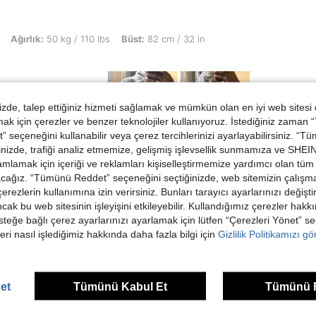
kg / 110 lbs, Büst: 82 cm / 32 in, KALÇA: 81 cm / 32 in, Renk: Çok renkli, Boyut:
Ağırlık:
50 kg / 110 lbs
Büst:
82 cm / 32 in
de, talep ettiğiniz hizmeti sağlamak ve mümkün olan en iyi web sitesi
 için çerezler ve benzer teknolojiler kullanıyoruz. İstediğiniz zaman
 seçeneğini kullanabilir veya çerez tercihlerinizi ayarlayabilirsiniz. “T
nizde, trafiği analiz etmemize, gelişmiş işlevsellik sunmamıza ve SHEIN 
Helpful (0)
mlamak için içeriği ve reklamları kişiselleştirmemize yardımcı olan tüm 
acağız. “Tümünü Reddet” seçeneğini seçtiğinizde, web sitemizin çalışm
 çerezlerin kullanımına izin verirsiniz. Bunları tarayıcı ayarlarınızı değişt
ancak bu web sitesinin işleyişini etkileyebilir. Kullandığımız çerezler hak
steğe bağlı çerez ayarlarınızı ayarlamak için lütfen “Çerezleri Yönet” s
eri nasıl işlediğimiz hakkında daha fazla bilgi için
Gizlilik Politikamızı g
ünler
et
Tümünü Kabul Et
Tümünü 