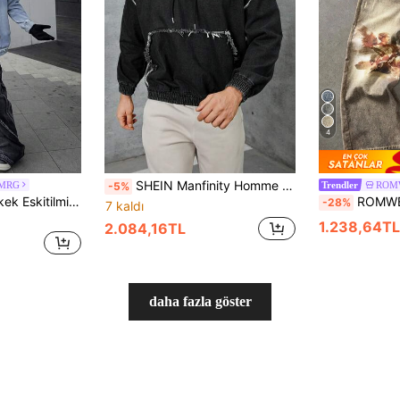
4
SHEIN Manfinity Homme Erkek Kot Ceketleri
EMRG
ROM
-5%
Trendler
Manfinity EMRG Erkek Eskitilmiş Yıkama Fermuarlı Kot Ceket, Günlük Geziler İçin Uygun
ROMWE MEN Street Life Erkek
-28%
7 kaldı
1.238,64TL
2.084,16TL
daha fazla göster