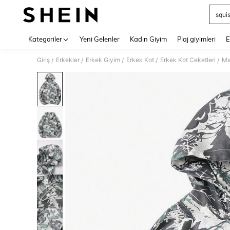
squi
Use up 
Kategoriler
Yeni Gelenler
Kadın Giyim
Plaj giyimleri
E
Giriş
Erkekler
Erkek Giyim
Erkek Kot
Erkek Kot Ceketleri
Ma
/
/
/
/
/