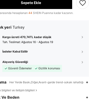
Sepete Ekle
sırasında hesaplanan
44
SHEIN Puanına kadar kazanın.
k yeri
Turkey
Kargo ücreti 470,74TL kadar düşük
Tah. Teslimat:
Ağustos 16 - Ağustos 19
İadeler Kabul Edilir
Alışveriş Güvenliği
Güvenli Ödemeler
Gizlilik koruması
lama
Her Yerde Baskı,Diğer,Avant-garde trend-sokak rahatlığı
bilgileri ve iletişim bilgileri
t Ve Beden
4,85
3.4K
295K