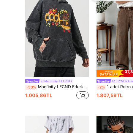
37,8
Manfinity LEGND
LIYSORA Je
Trendler
Trendler
Manfinity LEGND Erkek Kot Ceketleri
1 adet Retro Amerikan Tarzı Erkek Bol Kesim Geniş Paçalı Kahverengi Kot Pantolon
-53%
-2%
1.005,86TL
1.807,59TL