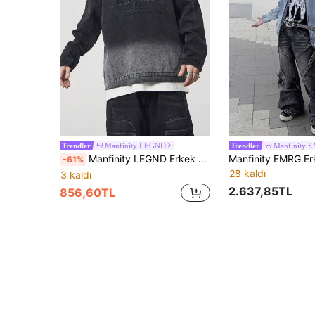
Manfinity LEGND
Manfinity 
Trendler
Trendler
Manfinity LEGND Erkek Mektup Jakarlı Büyük Boy Günlük Kapüşonlu Koyu Kot Ceket, İlkbahar/Sonbahar, Erkek Arkadaşa Hediye, Dışarı Çıkma
-61%
28 kaldı
3 kaldı
2.637,85TL
856,60TL