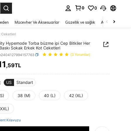
0
0
 to select.
Beden
Mücevher Ve Aksesuarlar
Güzellik ve sağlık
Ayakkabı
Ev T
 Ceketleri
ity Hypemode Torba büzme ipi Cep Bitkiler Her
Baskı Sokak Erkek Kot Ceketleri
m2404127994157763
(3 Yorumlar)
11
,59TL
ICE AND AVAILABILITY
t
US
Standart
(S)
38 (M)
40 (L)
42 (XL)
(XXL)
ent Kılavuzu