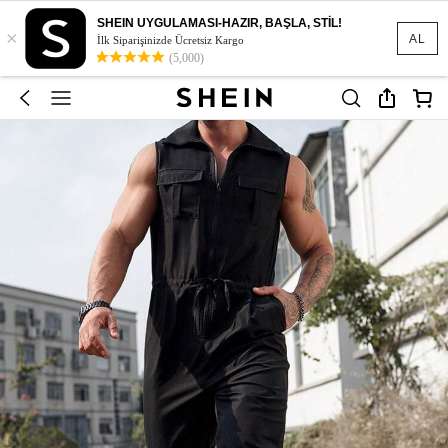
SHEIN UYGULAMASI-HAZIR, BAŞLA, STİL!
×
AL
İlk Siparişinizde Ücretsiz Kargo
(5,000)