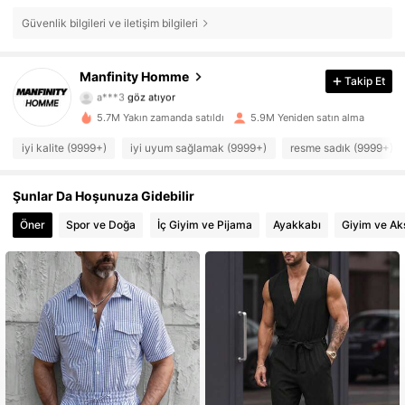
Güvenlik bilgileri ve iletişim bilgileri
606K Takipçiler
4,86
Manfinity Homme
Takip Et
a***3
göz atıyor
606K Takipçiler
4,86
5.7M Yakın zamanda satıldı
5.9M Yeniden satın alma
iyi kalite (9999+)
iyi uyum sağlamak (9999+)
resme sadık (9999+)
606K Takipçiler
4,86
606K Takipçiler
4,86
Şunlar Da Hoşunuza Gidebilir
Öner
Spor ve Doğa
İç Giyim ve Pijama
Ayakkabı
Giyim ve Ak
606K Takipçiler
4,86
606K Takipçiler
4,86
606K Takipçiler
4,86
606K Takipçiler
4,86
606K Takipçiler
4,86