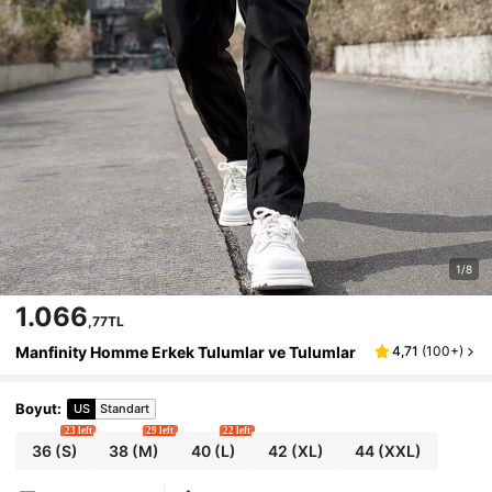
1/8
1.066
,77TL
Manfinity Homme Erkek Tulumlar ve Tulumlar
4,71
(
100+
)
Boyut
:
US
Standart
23 left
29 left
22 left
36
(S)
38
(M)
40
(L)
42
(XL)
44
(XXL)