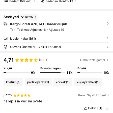
Bedent Kılavuzu
Bedenimi Kontrol Et
Sevk yeri
Turkey
Kargo ücreti 470,74TL kadar düşük
Tah. Teslimat:
Ağustos 16 - Ağustos 19
İadeler Kabul Edilir
Güvenli Ödemeler · Gizlilik koruması
4,71
(100+)
Daha fazla göster
Küçük
Boyuta uygun
Büyük
9%
81%
10%
kostüm
(1)
parti kıyafeti
(1)
korkak
(1)
kış kıyafetleri
(1)
p***r
Renk: Siyah / Boyut: S
najlep
š
ia
vec
na
svete
Helpful
(1)