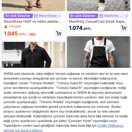
En Çok Satanlar
ResortEase
En Çok Satanlar
Manfinity CasualCool
ResortEase Hafif ve nefes alabilen
Manfinity CasualCool Erkek Kapakl
ketenden üretilmiş, bol kesimli, beld
ı Cep Bağcıklı Bel Gömlek Tulum
24 kaldı
1.074
,46TL
en büzgülü, her mevsim plaj ve açık
1.045
hava spor giyimi için uygun, plaj kıy
,37TL
-28%
afeti, minimalist tarz, yumuşak kum
aşlı erkek günlük tulumu.
SHEIN web sitemizde, talep ettiğiniz hizmeti sağlamak ve mümkün olan en iyi web sitesi
deneyimini sunmayı amaçlamak için çerezler ve benzer teknolojiler kullanıyoruz.
İstediğiniz zaman “Tümünü Reddet”, “Tümünü Kabul Et” seçeneğini kullanabilir veya
çerez tercihlerinizi ayarlayabilirsiniz. “Tümünü Kabul Et” seçeneğini seçtiğinizde, trafiği
analiz etmemize, gelişmiş işlevsellik sunmamıza ve SHEIN ile alışveriş deneyiminizi
tamamlamak için içeriği ve reklamları kişiselleştirmemize yardımcı olan tüm isteğe bağlı
çerezleri ayarlayacağız. “Tümünü Reddet” seçeneğini seçtiğinizde, web sitemizin
çalışmasını sağlayan kesinlikle gerekli çerezlerin kullanımına izin verirsiniz. Bunları
tarayıcı ayarlarınızı değiştirerek devre dışı bırakabilirsiniz, ancak bu web sitesinin
işleyişini etkileyebilir. Kullandığımız çerezler hakkında daha fazla bilgi edinmek ve isteğe
bağlı çerez ayarlarınızı ayarlamak için lütfen “Çerezleri Yönet” seçeneğini seçin.
Manfinity Roughcore Sonbahar İçin
Topladığımız verileri nasıl işlediğimiz hakkında daha fazla bilgi için
Gizlilik Politikamızı
Erkek Günlük Fermuarlı Tasarım As
1.296
Manfinity Homme 1 Parça Erkek Dü
görmek için buraya tıklayın.
,15TL