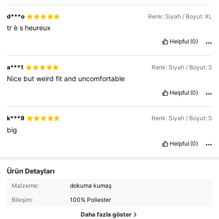
d***o
Renk: Siyah / Boyut: XL
tr
è
s
heureux
Helpful
(0)
a***1
Renk: Siyah / Boyut: S
Nice
but
weird
fit
and
uncomfortable
Helpful
(0)
k***9
Renk: Siyah / Boyut: S
big
Helpful
(0)
Ürün Detayları
Malzeme:
dokuma kumaş
Bileşim:
100% Poliester
Daha fazla göster