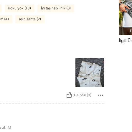
koku yok (13)
İyi taşınabilirlik (6)
m (4)
aşırı sahte (2)
1
İlgili Ü
Helpful (0)
yut:
M