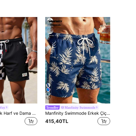
23
lVoy
Manfinity Swimmode
Trendler
CoralVoy Erkek Harf ve Dama Desenli İpli Belli Plaj Şortu Siyah Beyaz Şort Erkek Siyah Beyaz Yüzme Şortu Kareli Şort, Tatil
Manfinity Swimmode Erkek Çiçek Desenli Günlük Moda Plaj Şortu
415,40TL