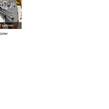
4,76
330
1.3K
4,76
330
1.3K
7 kalemler
rünler