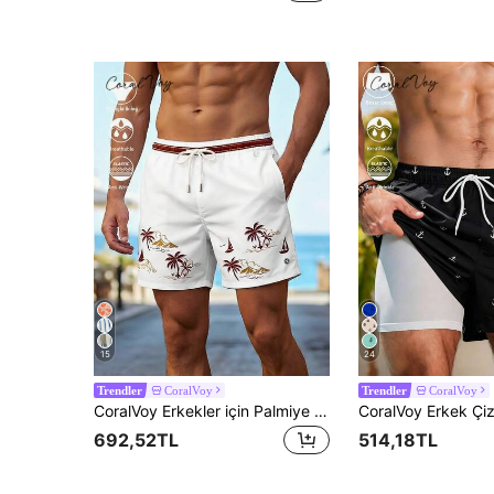
15
24
CoralVoy
CoralVoy
Trendler
Trendler
CoralVoy Erkekler için Palmiye Ağacı Desenli, Büzgülü Bel Detaylı Plaj Şortu
692,52TL
514,18TL