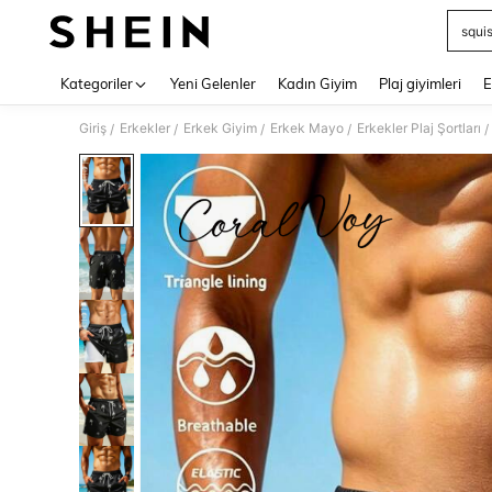
squi
Use up 
Kategoriler
Yeni Gelenler
Kadın Giyim
Plaj giyimleri
E
Giriş
Erkekler
Erkek Giyim
Erkek Mayo
Erkekler Plaj Şortları
/
/
/
/
/