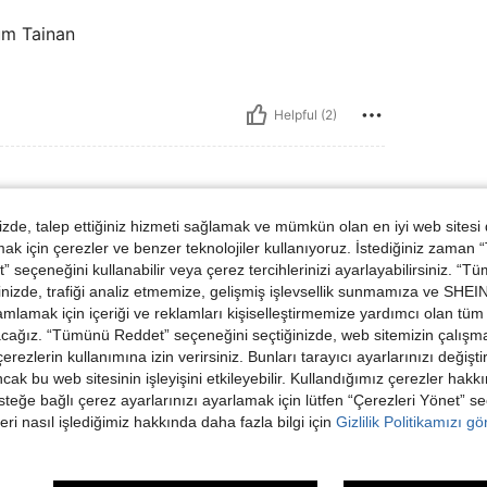
um Tainan
Helpful (2)
de, talep ettiğiniz hizmeti sağlamak ve mümkün olan en iyi web sitesi
 için çerezler ve benzer teknolojiler kullanıyoruz. İstediğiniz zaman
 seçeneğini kullanabilir veya çerez tercihlerinizi ayarlayabilirsiniz. “T
nizde, trafiği analiz etmemize, gelişmiş işlevsellik sunmamıza ve SHEIN 
mlamak için içeriği ve reklamları kişiselleştirmemize yardımcı olan tüm 
acağız. “Tümünü Reddet” seçeneğini seçtiğinizde, web sitemizin çalışm
Helpful (1)
 çerezlerin kullanımına izin verirsiniz. Bunları tarayıcı ayarlarınızı değişt
ancak bu web sitesinin işleyişini etkileyebilir. Kullandığımız çerezler hak
steğe bağlı çerez ayarlarınızı ayarlamak için lütfen “Çerezleri Yönet” s
dirme Görüntüle
eri nasıl işlediğimiz hakkında daha fazla bilgi için
Gizlilik Politikamızı g