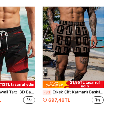
21,95TL tasarruf
7,13TL tasarruf edin
edin
ük Plaj Şortu - Hızlı Kuruyan, İpli Bel, Yaz Gezileri İçin Mükemmel
Erkek Çift Katmanlı Baskılı Günlük Spor Plaj Şortu,Hawaii
-3%
L
697,46TL