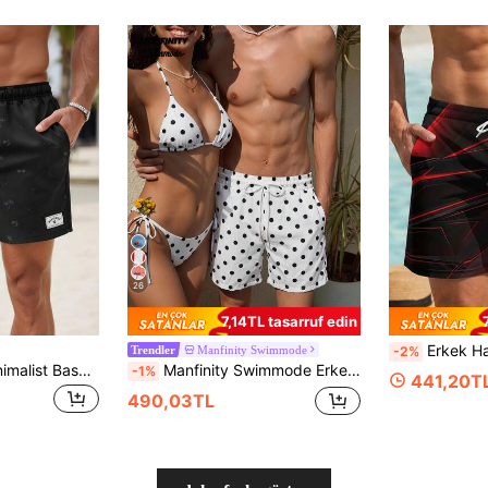
26
7,14TL tasarruf edin
Erkek Hawaii Tarzı 3D Baskılı Günl
Manfinity Swimmode
-2%
Trendler
CoralVoy Erkek Minimalist Baskılı Günlük Mayo, Tatil
Manfinity Swimmode Erkek Puantili İpli Bel Cepli Günlük Tatil Plaj Şortu
-1%
441,20T
490,03TL