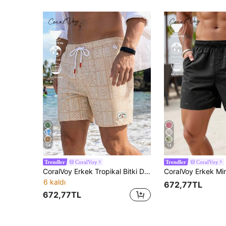
14
14
CoralVoy
CoralVoy
Trendler
Trendler
CoralVoy Erkek Tropikal Bitki Desenli İpli Bel ve Cepli Plaj Şortu, Tatil
6 kaldı
672,77TL
672,77TL