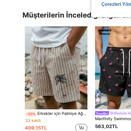
Çerezleri Yön
Müşterilerin İncelediği Diğer Ür
25
Erkekler için Palmiye Ağacı Desenli, Günlük Kullanım İçin, Belden Bağcıklı, Yazlık Plaj Şortu
Manfinity 
-20%
Trendler
33 kaldı
563,02TL
409,15TL