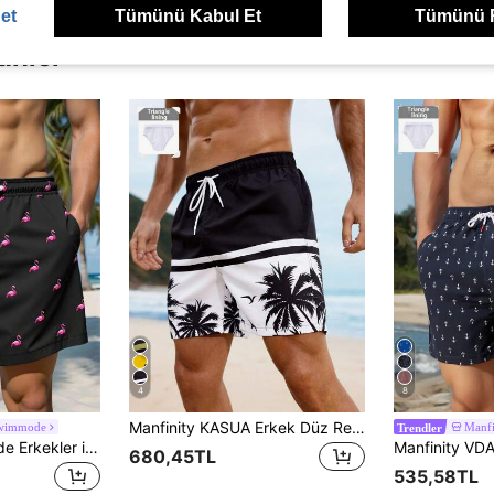
et
Tümünü Kabul Et
Tümünü 
ünler
4
8
Manfinity KASUA Erkek Düz Renk Yama Detaylı Ön Bağlamalı Cepli Günlük Plaj Pantolonu, Erkek Yüzme Şortu, Hawaii, Tatil
Swimmode
Manf
Trendler
Manfinity Swimmode Erkekler için Günlük Bol Kesim Cepli İpli Bel Plaj Şortu Erkek Mayo Şortu Komik Erkek Mayo Şortu Eşleşen Mayo Şortu Erkek Eşleşen Mayo Şortu Erkek Mayo Şortu Takımı Flamingo Mayo Şortu Siyah ve Pembe Erkek Flamingo Mayo Şortu Erkek Mayo Şortu Flamingo Baskılı Pembe Flamingo Mayo Şortu, Tatil
680,45TL
535,58TL