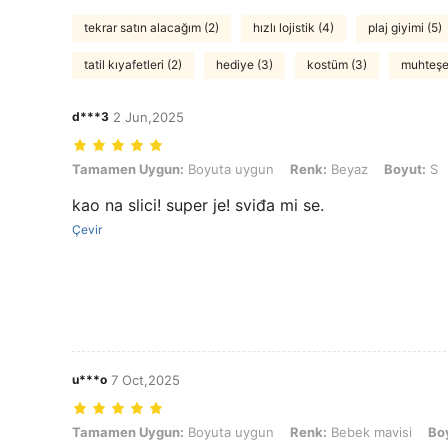
tekrar satın alacağım (2)
hızlı lojistik (4)
plaj giyimi (5)
tatil kıyafetleri (2)
hediye (3)
kostüm (3)
muhteşe
d***3
2 Jun,2025
Tamamen Uygun: Boyuta uygun, Renk: Beyaz, Boyut: S
Tamamen Uygun:
Boyuta uygun
Renk:
Beyaz
Boyut:
S
kao na slici! super je! sviđa mi se.
Çevir
u***o
7 Oct,2025
Tamamen Uygun: Boyuta uygun, Renk: Bebek mavisi, Boyut: M
Tamamen Uygun:
Boyuta uygun
Renk:
Bebek mavisi
Bo