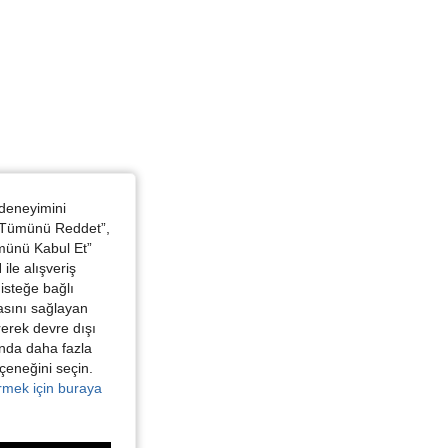
 deneyimini
 “Tümünü Reddet”,
ümünü Kabul Et”
ile alışveriş
isteğe bağlı
asını sağlayan
irerek devre dışı
kında daha fazla
eçeneğini seçin.
örmek için buraya