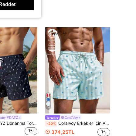
Reddet
10
inity VDAYZ
CoralVoy
Trendler
Manfinity VDAYZ Donanma Torba büzme ipi All Over Print Gündelik Erkek Mayo
CoralVoy Erkekler İçin Açık Yeşil Çizgili Palmiye Ağacı Baskılı Şort, Hawaii Tarzı Suya Dayanıklı Sörf ve Günlük Plaj Şortu
-22%
374,25TL