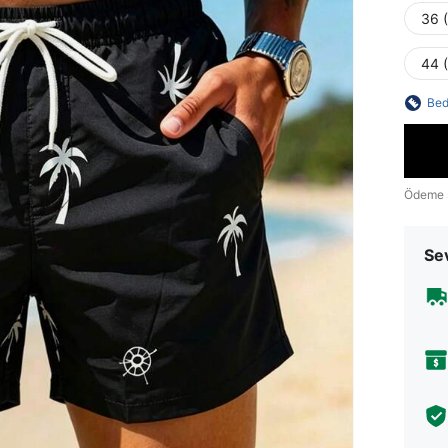
36 
44 
Bed
Ödeme 
Sev