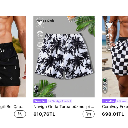
11
Naviga Onda
Cora
Trendler
Trendler
CoralVoy Erkek Çizgili Bel Çapa Baskılı Günlük Tatil Plaj Şortu, Tatil
Naviga Onda Torba büzme ipi Tropikal boho Erkekler Plaj Şortları
610,76TL
698,01TL