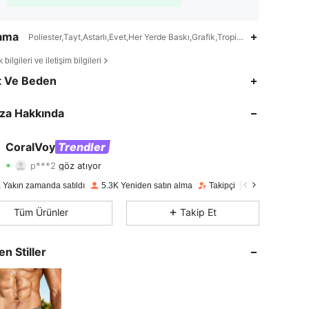
lama
Poliester,Tayt,Astarlı,Evet,Her Yerde Baskı,Grafik,Tropikal
bilgileri ve iletişim bilgileri
4,76
330
1.3K
t Ve Beden
4,76
330
1.3K
za Hakkında
4,76
330
1.3K
CoralVoy
Trendler
p***2
göz atıyor
4,76
330
1.3K
Derecelendirme
Ürünler
Takipçiler
 Yakın zamanda satıldı
5.3K Yeniden satın alma
Takipçi artışı 370%
4,76
330
1.3K
Tüm Ürünler
Takip Et
4,76
330
1.3K
en Stiller
4,76
330
1.3K
4,76
330
1.3K