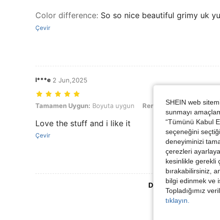
Color difference
:
So so nice beautiful grimy uk y
Çevir
l***e
2 Jun,2025
SHEIN web sitemiz
Tamamen Uygun: Boyuta uygun, Renk: Beyaz, Boyut: M
Tamamen Uygun:
Boyuta uygun
Renk:
Beyaz
Boyut:
M
sunmayı amaçlamak
“Tümünü Kabul Et”
Love the stuff and i like it
seçeneğini seçtiği
Çevir
deneyiminizi tama
çerezleri ayarlay
kesinlikle gerekli
bırakabilirsiniz, 
bilgi edinmek ve i
Daha Fazla Değerlen
Topladığımız veril
tıklayın.