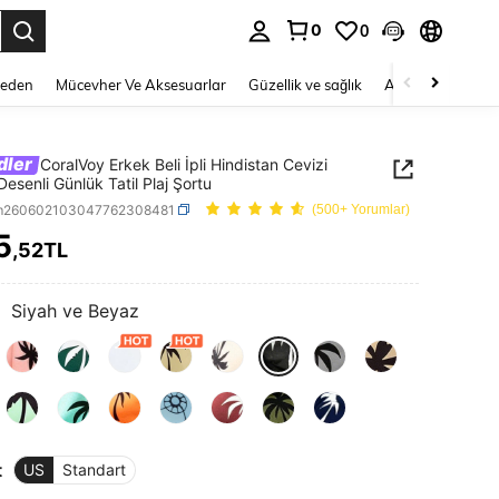
0
0
 to select.
Beden
Mücevher Ve Aksesuarlar
Güzellik ve sağlık
Ayakkabı
Ev T
dler
CoralVoy Erkek Beli İpli Hindistan Cevizi
Desenli Günlük Tatil Plaj Şortu
m260602103047762308481
(500+ Yorumlar)
5
,52TL
ICE AND AVAILABILITY
:
Siyah ve Beyaz
t
US
Standart