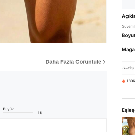
Açık
Güvenlik 
Boyu
Mağa
Daha Fazla Görüntüle
180K
Büyük
Eşleş
1%