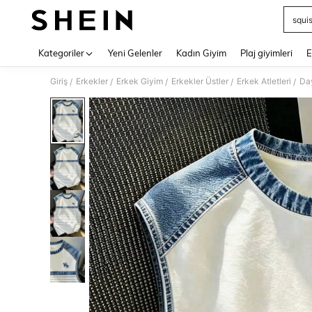
squi
Use up 
Kategoriler
Yeni Gelenler
Kadın Giyim
Plaj giyimleri
E
Giriş
Erkekler
Erkek Giyim
Erkekler Üstler
Erkek Atletleri
Day
/
/
/
/
/