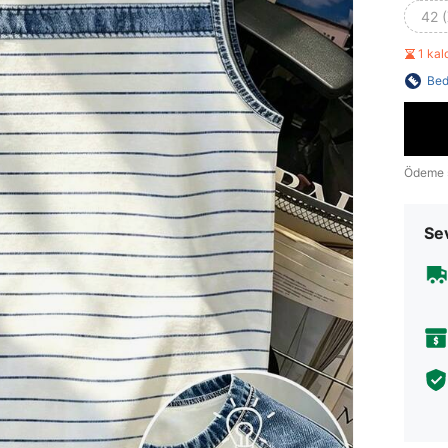
42 
1 kal
Bed
Ödeme 
Sev