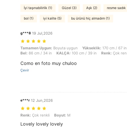
İyi taşınabilirlik (1)
Güzel (3)
Aşk (2)
resme sadık 
bol (1)
iyi kalite (5)
bu ürünü hiç almadım (1)
g***8
19 Jul,2026
Tamamen Uygun: Boyuta uygun, Yükseklik: 170 cm / 67 in, Ağırlık: 70 
Tamamen Uygun:
Boyuta uygun
Yükseklik:
170 cm / 67 in
Bel:
86 cm / 34 in
KALÇA:
100 cm / 39 in
Renk:
Çok renk
Como en foto muy chuloo
Çevir
e***r
12 Jun,2026
Renk: Çok renkli, Boyut: M
Renk:
Çok renkli
Boyut:
M
Lovely lovely lovely