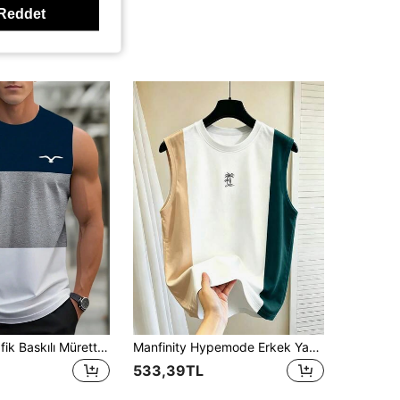
Reddet
Erkek Yaz Grafik Baskılı Mürettebat Yaka Günlük Kolsuz Atlet
Manfinity Hypemode Erkek Yazlık Renk Bloklu Palmiye Ağacı Baskılı Bol Günlük Tatil Stili Atlet, Tatil
533,39TL