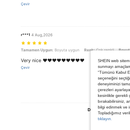
Çevir
r***1
4 Aug,2026
Tamamen Uygun: Boyuta uygun, Renk: Çok renkli, Boyut: M
Tamamen Uygun:
Boyuta uygun
Renk:
Çok renkli
Boyut
Very nice ❤️❤️❤️❤️❤️❤️❤️❤️❤️
SHEIN web sitemiz
sunmayı amaçlamak
Çevir
“Tümünü Kabul Et”
seçeneğini seçtiği
deneyiminizi tama
çerezleri ayarlay
kesinlikle gerekli
bırakabilirsiniz, 
bilgi edinmek ve i
Daha Fazla Değerlen
Topladığımız veril
tıklayın.