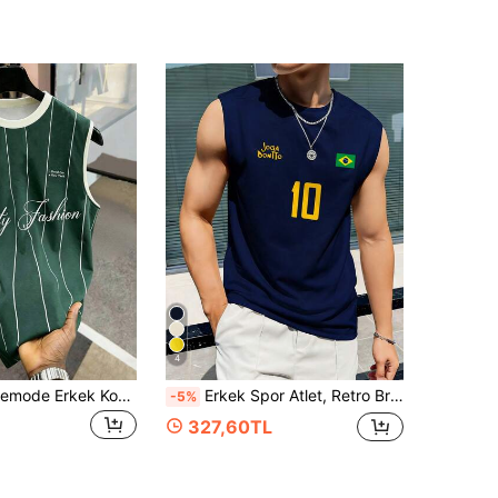
4
Manfinity Hypemode Erkek Koyu Yeşil Yazlık Sokak Stili Atlet, Dikey İnce Çizgili Grafik Baskılı Kolsuz Antrenman Yeleği, Rahat Kesim Bisiklet Yaka Retro Basketbol Forması
Erkek Spor Atlet, Retro Brezilya Futbol Forması - Efsanevi 10 Numara, Günlük Futbol Taraftarı, Futbol Atleti, Regular Fit Kolsuz Fitness Kıyafeti, Yumuşak ve Rahat Kumaş
-5%
327,60TL