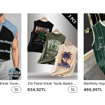
Manfinity Dauomo Erkek Yuvarlak Yaka Renk Bloklu Günlük Çok Yönlü Dışarı Çıkma Üstü
3'lü Paket Erkek Yazlık Baskılı Yuvarlak Yaka Günlük Atlet
934,52TL
460,95TL