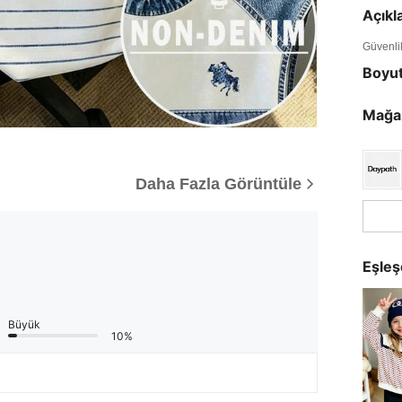
Açık
Güvenlik 
Boyu
Mağa
Daha Fazla Görüntüle
Eşleş
Büyük
10%