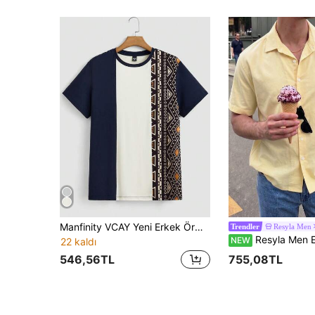
Manfinity VCAY Yeni Erkek Örme Günlük Patchwork Yuvarlak Yaka Pamuklu Kısa Kollu Tişört, Dışarı Çıkmak İçin, Eş İçin, Tatil, Babalar Günü Hediyesi, Futbol
Resyla Men
Trendler
Resyla Men Erkek Düz Renk Kısa Kollu Tek Sıralı Düğmeli Günlük Gömlek, Yaz ve Sonbahara Uygun, Japon Tatil Stili, Kore Temiz Fit Genç Stili, Şehir Rahat Günlük Stili, Pla
NEW
22 kaldı
546,56TL
755,08TL