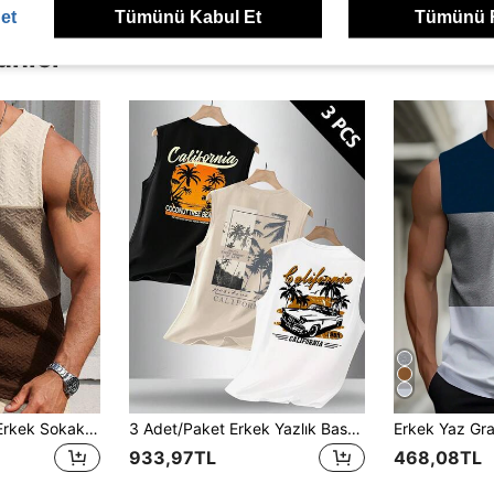
et
Tümünü Kabul Et
Tümünü 
ünler
Manfinity Homme Erkek Sokak Kolej Spor Tarzı INS Yüksek Sokak Renk Bloklu Atlet, Sokak Modası ve Y2K Tarzı, Yaz, Tatil
3 Adet/Paket Erkek Yazlık Baskılı Bisiklet Yaka Günlük Atlet
933,97TL
468,08TL