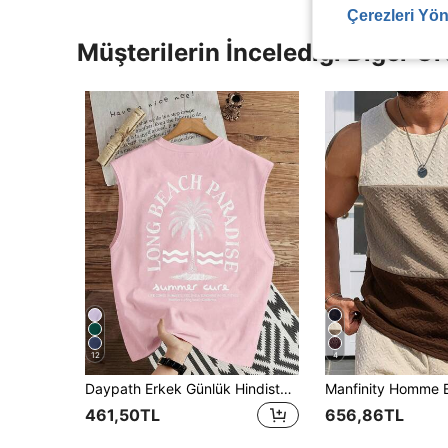
Çerezleri Yön
Müşterilerin İncelediği Diğer Ür
12
4
Daypath Erkek Günlük Hindistan Cevizi Ağacı Slogan Baskılı Atlet, Tatil
461,50TL
656,86TL