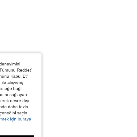
 deneyimini
 “Tümünü Reddet”,
ümünü Kabul Et”
ile alışveriş
isteğe bağlı
asını sağlayan
irerek devre dışı
kında daha fazla
eçeneğini seçin.
örmek için buraya