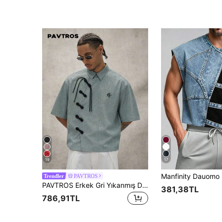
19
17
PAVTROS
Trendler
PAVTROS Erkek Gri Yıkanmış Denim Yeni Çin Tarzı Kurbağa Düğmeli Boxy Kesim Kısa Kollu Kısa Üst
381,38TL
786,91TL