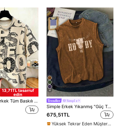
13,71TL tasarruf
4
edin
etrik Büyük Harf Baskılı, Bisiklet Yaka Kısa Kollu, Hip-Hop Sokak Stili Günlük Siyah Üst
Simpl e
Trendler
Simple Erkek Yıkanmış "Güç Totemi" Eskitilmiş Yuvarlak Yaka Atlet
675,51TL
Yüksek Tekrar Eden Müşteriler