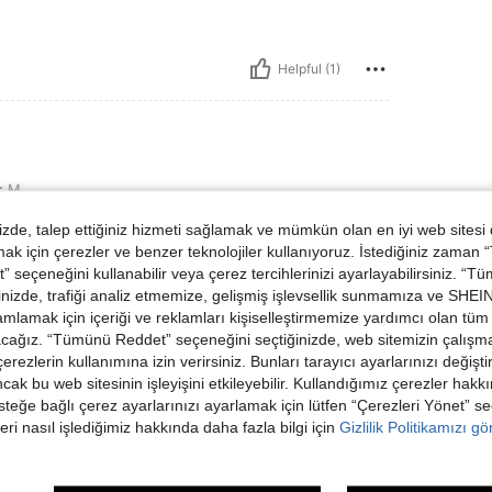
Helpful (1)
:
M
de, talep ettiğiniz hizmeti sağlamak ve mümkün olan en iyi web sitesi
 için çerezler ve benzer teknolojiler kullanıyoruz. İstediğiniz zaman
 seçeneğini kullanabilir veya çerez tercihlerinizi ayarlayabilirsiniz. “T
nizde, trafiği analiz etmemize, gelişmiş işlevsellik sunmamıza ve SHEIN 
mlamak için içeriği ve reklamları kişiselleştirmemize yardımcı olan tüm 
acağız. “Tümünü Reddet” seçeneğini seçtiğinizde, web sitemizin çalışm
Helpful (0)
 çerezlerin kullanımına izin verirsiniz. Bunları tarayıcı ayarlarınızı değişt
ancak bu web sitesinin işleyişini etkileyebilir. Kullandığımız çerezler hak
steğe bağlı çerez ayarlarınızı ayarlamak için lütfen “Çerezleri Yönet” s
dirme Görüntüle
eri nasıl işlediğimiz hakkında daha fazla bilgi için
Gizlilik Politikamızı g