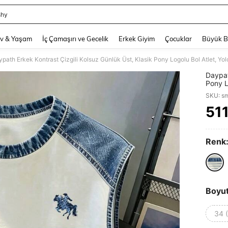
shy
and down arrow keys to navigate search Son arama and Keşif Arama. Press Enter
v & Yaşam
İç Çamaşırı ve Gecelik
Erkek Giyim
Çocuklar
Büyük 
path Erkek Kontrast Çizgili Kolsuz Günlük Üst, Klasik Pony Logolu Bol Atlet, Yol
Daypat
Pony L
Boş Za
SKU: s
51
PR
Renk
Boyu
34 