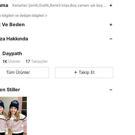
lama
Kenarları Şeritli,Grafik,Renkli klişe,Boş zaman-şık boş zaman
bilgileri ve iletişim bilgileri
t Ve Beden
za Hakkında
1K
17
Daypath
1K
17
Ürünler
Takipçiler
n***2
30 dakika önce
'i takip etti
Tüm Ürünler
Takip Et
en Stiller