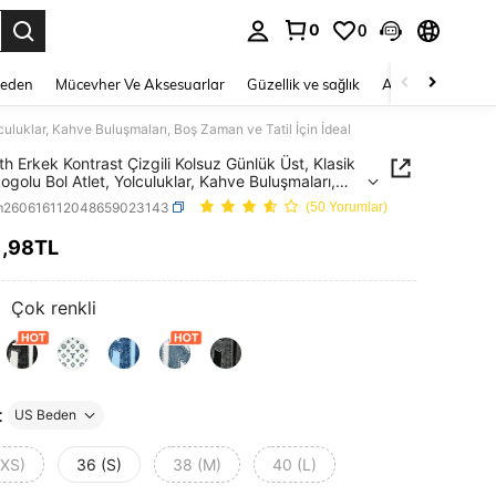
0
0
 to select.
Beden
Mücevher Ve Aksesuarlar
Güzellik ve sağlık
Ayakkabı
Ev T
culuklar, Kahve Buluşmaları, Boş Zaman ve Tatil İçin İdeal
h Erkek Kontrast Çizgili Kolsuz Günlük Üst, Klasik
ogolu Bol Atlet, Yolculuklar, Kahve Buluşmaları,
man ve Tatil İçin İdeal
m260616112048659023143
(50 Yorumlar)
1
,98TL
ICE AND AVAILABILITY
:
Çok renkli
t
US Beden
(XS)
36 (S)
38 (M)
40 (L)