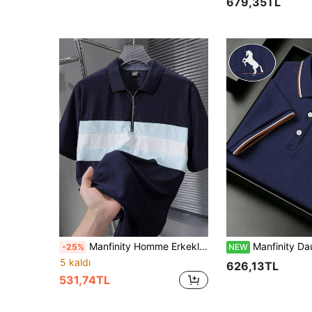
679,35TL
Manfinity Homme Erkekler için Günlük Kullanıma Uygun, Kontrast Çizgili Desenli, Yarım Fermuarlı Kısa Kollu Polo Tişört, Yaz Tatili ve Günlük İşe Gidiş Geliş İçin İdeal.
Manfinity Dauomo Erkek Yazlık 
-25%
NEW
5 kaldı
626,13TL
531,74TL