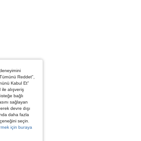
 deneyimini
 “Tümünü Reddet”,
ümünü Kabul Et”
ile alışveriş
isteğe bağlı
asını sağlayan
irerek devre dışı
kında daha fazla
eçeneğini seçin.
örmek için buraya