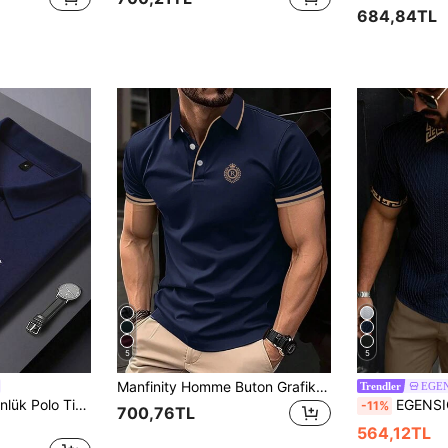
684,84TL
5
5
Manfinity Homme Buton Grafik Gündelik Erkek Polo Gömlek
EGE
Trendler
ALTZTAR Erkek Günlük Polo Tişörtü, Minimalist ve Şık, Günlük ve Rahat Giyim İçin
EGENSIO Erkek Örme Jakarl
-11%
700,76TL
564,12TL