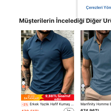
Çerezleri Yön
Müşterilerin İncelediği Diğer Ür
14
9,88TL tasarruf
20
edin
Erkek Yazlık Hafif Kumaş Polo Tişört | Dar Kesim Kısa Kollu Düz Renk Yakalı Üst, Günlük, İşe Gidiş, Ofis, Hafif Spor ve Plaj Giyimi İçin Uygun
-2%
674,96TL