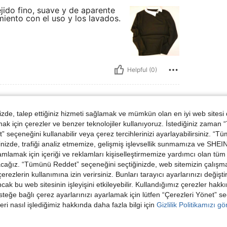
jido fino, suave y de aparente
iento con el uso y los lavados.
Helpful (0)
de, talep ettiğiniz hizmeti sağlamak ve mümkün olan en iyi web sitesi
 için çerezler ve benzer teknolojiler kullanıyoruz. İstediğiniz zaman
oyut:
S
 seçeneğini kullanabilir veya çerez tercihlerinizi ayarlayabilirsiniz. “T
nizde, trafiği analiz etmemize, gelişmiş işlevsellik sunmamıza ve SHEIN 
mlamak için içeriği ve reklamları kişiselleştirmemize yardımcı olan tüm 
acağız. “Tümünü Reddet” seçeneğini seçtiğinizde, web sitemizin çalışm
 çerezlerin kullanımına izin verirsiniz. Bunları tarayıcı ayarlarınızı değişt
Helpful (1)
ancak bu web sitesinin işleyişini etkileyebilir. Kullandığımız çerezler hak
steğe bağlı çerez ayarlarınızı ayarlamak için lütfen “Çerezleri Yönet” s
eri nasıl işlediğimiz hakkında daha fazla bilgi için
Gizlilik Politikamızı g
dirme Görüntüle