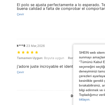
El polo se ajusta perfectamente a lo esperado. Te
buena calidad a falta de comprobar el comportam
Çevir
k***8
23 Mar,2026
SHEIN web sitemiz
sunmayı amaçlamak
Tamamen Uygun: Boyuta uygun, Renk: Siyah ve Beyaz, Boyut: S
Tamamen Uygun:
Boyuta uygun
Renk:
Siyah ve Beyaz
B
“Tümünü Kabul Et”
j'adore juste incroyable et identique
seçeneğini seçtiği
deneyiminizi tama
Çevir
çerezleri ayarlay
kesinlikle gerekli
bırakabilirsiniz, 
bilgi edinmek ve i
Topladığımız veril
Daha Fazla Değerlen
tıklayın.