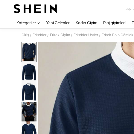
squi
Use up 
Kategoriler
Yeni Gelenler
Kadın Giyim
Plaj giyimleri
E
Giriş
Erkekler
Erkek Giyim
Erkekler Üstler
Erkek Polo Gömlek
/
/
/
/