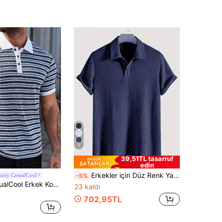
7
39,51TL tasarruf
edin
Erkekler için Düz Renk Yarı Saydam Golf Tişörtü, İnce Kumaşlı, Kısa Kollu, Elastik Polo Tişört, Açık Hava Aktiviteleri İçin Uygun, İlkbahar/Yaz
nity CasualCool
-5%
Manfinity CasualCool Erkek Kontrast Çizgili Kısa Kollu Polo Tişört
23 kaldı
702,95TL