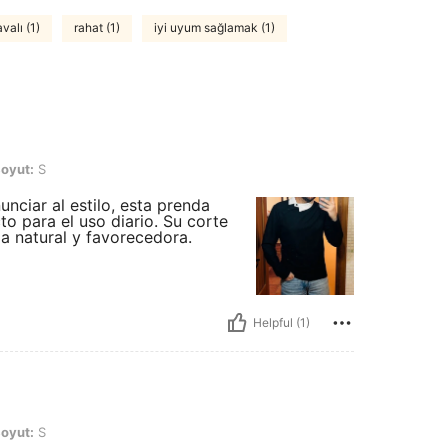
valı (1)
rahat (1)
iyi uyum sağlamak (1)
oyut:
S
ciar al estilo, esta prenda
to para el uso diario. Su corte
da natural y favorecedora.
Helpful (1)
oyut:
S