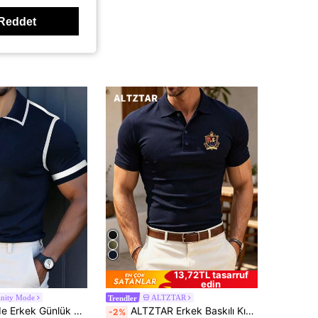
Reddet
13,72TL tasarruf
edin
inity Mode
ALTZTAR
Trendler
Manfinity Mode Erkek Günlük Renk Bloklu Kenar Detaylı Kısa Kollu Polo Resmi Gömlek, Tören İçin
ALTZTAR Erkek Baskılı Kısa Kollu Günlük Polo Tişört
-2%