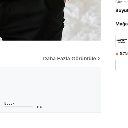
Güvenlik 
Boyu
Mağa
5.7M
Daha Fazla Görüntüle
Büyük
0%