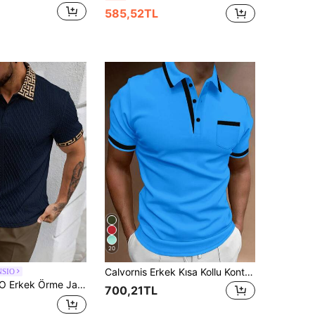
585,52TL
20
Calvornis Erkek Kısa Kollu Kontrast Detaylı Minimalist Moda POLO Resmi Gömlek, Yaz İçin Uygun Erkek Polo Gömlekleri Pamuklu, Tören
NSIO
ı Düz Renk Dokulu Fitilli Yaka ve Manşetli Polo Tişört
700,21TL