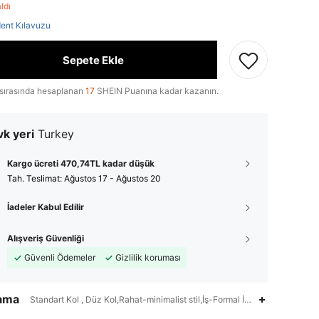
aldı
ent Kılavuzu
Sepete Ekle
sırasında hesaplanan
17
SHEIN Puanına kadar kazanın.
k yeri
Turkey
Kargo ücreti 470,74TL kadar düşük
Tah. Teslimat:
Ağustos 17 - Ağustos 20
İadeler Kabul Edilir
Alışveriş Güvenliği
Güvenli Ödemeler
Gizlilik koruması
lama
Standart Kol , Düz Kol,Rahat-minimalist stil,İş-Formal İş,Makinede yıkay