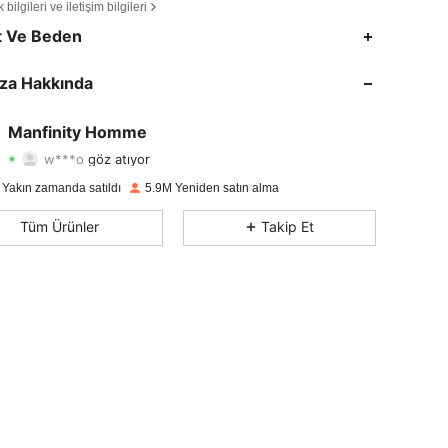
bilgileri ve iletişim bilgileri
4,86
14K
607K
t Ve Beden
4,86
14K
607K
za Hakkında
4,86
14K
607K
Manfinity Homme
w***o
göz atıyor
4,86
14K
607K
Derecelendirme
Ürünler
Takipçiler
 Yakın zamanda satıldı
5.9M Yeniden satın alma
4,86
14K
607K
Tüm Ürünler
Takip Et
4,86
14K
607K
4,86
14K
607K
4,86
14K
607K
4,86
14K
607K
4,86
14K
607K