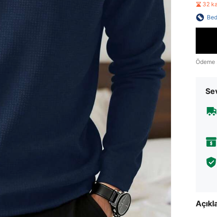
32 k
Bed
Ödeme 
Sev
Açık