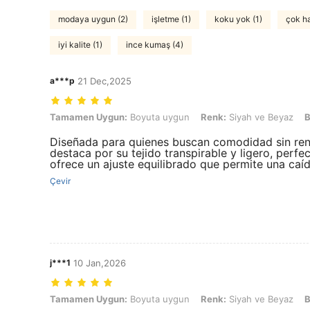
modaya uygun (2)
işletme (1)
koku yok (1)
çok ha
iyi kalite (1)
ince kumaş (4)
a***p
21 Dec,2025
Tamamen Uygun: Boyuta uygun, Renk: Siyah ve Beyaz, Boyut: S
Tamamen Uygun:
Boyuta uygun
Renk:
Siyah ve Beyaz
B
Diseñada para quienes buscan comodidad sin renun
destaca por su tejido transpirable y ligero, perfec
ofrece un ajuste equilibrado que permite una caí
Çevir
j***1
10 Jan,2026
Tamamen Uygun: Boyuta uygun, Renk: Siyah ve Beyaz, Boyut: S
Tamamen Uygun:
Boyuta uygun
Renk:
Siyah ve Beyaz
B