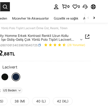
0
0
 to select.
Beden
Mücevher Ve Aksesuarlar
Güzellik ve sağlık
Ayakkabı
Ev T
Yönlü Polo Tişört Lacivert Örme Üst, Resmi, Tören
ity Homme Erkek Kontrast Renkli Uzun Kollu
 İşe Gidiş-Geliş Çok Yönlü Polo Tişört Lacivert
st, Resmi, Tören
m260106134039678540725
(28 Yorumlar)
2
,88TL
ICE AND AVAILABILITY
:
Lacivert
t
US Beden
(S)
38 (M)
40 (L)
42 (XL)