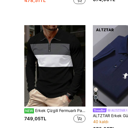
478,51TL
5
Erkek Çizgili Fermuarlı Patlı Uzun Kollu Polo Tişört
ALTZTAR
NEW
Trendler
749,05TL
40 kaldı