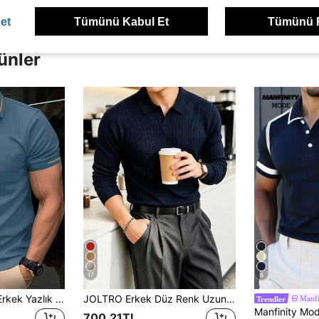
et
Tümünü Kabul Et
Tümünü 
ünler
17
6
Manfinity Homme Erkek Yazlık Günlük Kontrast Detaylı Düğmeli Patlı Kısa Kollu Polo Yaka Tişört, Resmi
JOLTRO Erkek Düz Renk Uzun Kollu Günlük İşe Gidiş Polo Tişört
Manf
Trendler
700,21TL