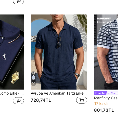
6
Günlük Kısa Kollu Polo Tişört
Avrupa ve Amerikan Tarzı Erkek Keten Henley Yaka Kısa Kollu Günlük V Yaka Düğmeli Polo Tişört, Yaz Plaj Tatili Üstü
Manfi
Trendler
728,74TL
17 kaldı
801,73TL