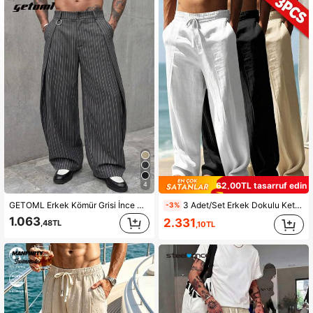
1.1K Takipçiler
4,60
1.1K Takipçiler
4,60
1.1K Takipçiler
4,60
1.1K Takipçiler
4,60
1.1K Takipçiler
4,60
1.1K Takipçiler
4,60
62,00TL tasarruf edin
4
GETOML Erkek Kömür Grisi İnce Çizgili Pileli Geniş Paça Pantolon, Rahat Kesim Sokak Stili Pantolon
3 Adet/Set Erkek Dokulu Keten Uzun Pantolon, Tatil Stili, Rahat Nefes Alabilen Bol Düz Paça Plaj Günlük Pantolon Yaz/İlkbahar/Sonbahar İçin
-3%
1.063
2.331
,48TL
,10TL