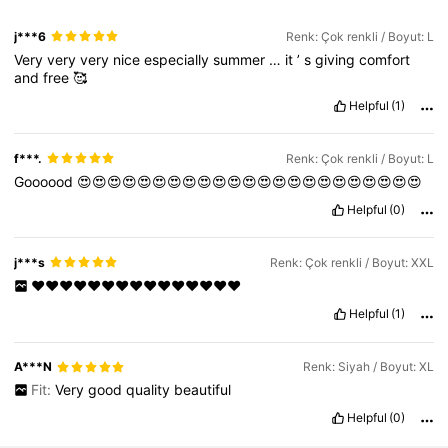
j***6
Renk: Çok renkli / Boyut: L
Very
very
very
nice
especially
summer
…
it
’
s
giving
comfort
and
free
🥰
Helpful
(1)
f***.
Renk: Çok renkli / Boyut: L
Goooood
😍😍😍😍😍😍😍😍😍😍😍😍😍😍😍😍😍😍😍😍😍😍😍
Helpful
(0)
j***s
Renk: Çok renkli / Boyut: XXL
❤️❤️❤️❤️❤️❤️❤️❤️❤️❤️❤️❤️❤️❤️❤️
Helpful
(1)
A***N
Renk: Siyah / Boyut: XL
Fit:
Very
good
quality
beautiful
Helpful
(0)