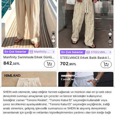
12
30
En Çok Satanlar
Manfinity Swimmode
En Çok Satanlar
STEELVANCE
Manfinity Swimmode Erkek Günlük Düz Renk Tatil Pantolonu
STEELVANCE Erkek Batik Baskılı İpli Bel Pantolon
842
702
,33TL
,95TL
SHEIN web sitemizde, talep ettiğiniz hizmeti sağlamak ve mümkün olan en iyi web sitesi
deneyimini sunmayı amaçlamak için çerezler ve benzer teknolojiler kullanıyoruz.
İstediğiniz zaman “Tümünü Reddet”, “Tümünü Kabul Et” seçeneğini kullanabilir veya
çerez tercihlerinizi ayarlayabilirsiniz. “Tümünü Kabul Et” seçeneğini seçtiğinizde, trafiği
analiz etmemize, gelişmiş işlevsellik sunmamıza ve SHEIN ile alışveriş deneyiminizi
tamamlamak için içeriği ve reklamları kişiselleştirmemize yardımcı olan tüm isteğe bağlı