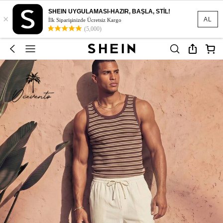
SHEIN UYGULAMASI-HAZIR, BAŞLA, STİL!
×
AL
İlk Siparişinizde Ücretsiz Kargo
(5,000)