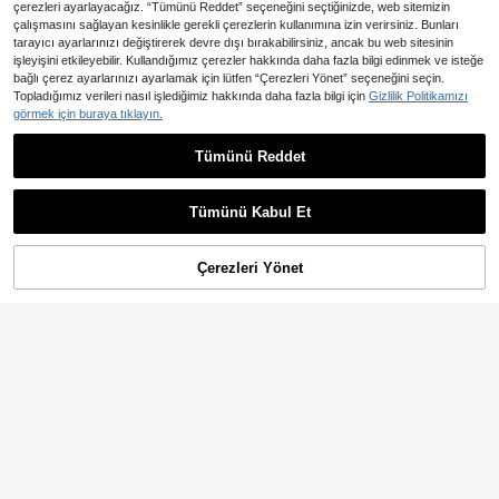
çerezleri ayarlayacağız. “Tümünü Reddet” seçeneğini seçtiğinizde, web sitemizin
çalışmasını sağlayan kesinlikle gerekli çerezlerin kullanımına izin verirsiniz. Bunları
tarayıcı ayarlarınızı değiştirerek devre dışı bırakabilirsiniz, ancak bu web sitesinin
işleyişini etkileyebilir. Kullandığımız çerezler hakkında daha fazla bilgi edinmek ve isteğe
bağlı çerez ayarlarınızı ayarlamak için lütfen “Çerezleri Yönet” seçeneğini seçin.
Topladığımız verileri nasıl işlediğimiz hakkında daha fazla bilgi için
Gizlilik Politikamızı
görmek için buraya tıklayın.
5
5
En Çok Satanlar
HIMLAND
En Çok Satanlar
Manfinity CasualCool
Tümünü Reddet
HIMLAND Manfinity VCAY Erkek Günlük Çizgili Pantolon, Akıllı Gündelik Ofis Sonbahar İnce Çizgili Pantolon, Dokulu Cepli Pantolon, Babalar Günü Hediyesi, Futbol
Manfinity CasualCool Erkek Gri Sonbahar Günlük Şık Eşofman Altı, Sokak Stili Bol Jogger, Oversize Hilal Desenli Rahat Kesim
NEW
1.036
954
,04TL
,83TL
Tümünü Kabul Et
Çerezleri Yönet
SEPETE EKLE