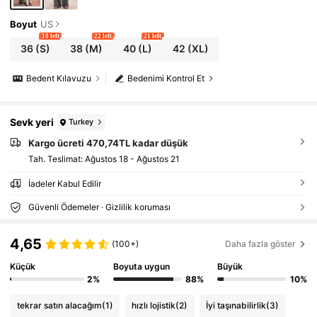
Boyut
US
10 left
22 left
21 left
36
(S)
38
(M)
40
(L)
42
(XL)
Bedent Kılavuzu
Bedenimi Kontrol Et
Sevk yeri
Turkey
Kargo ücreti 470,74TL kadar düşük
Tah. Teslimat:
Ağustos 18 - Ağustos 21
İadeler Kabul Edilir
Güvenli Ödemeler · Gizlilik koruması
4,65
(100+)
Daha fazla göster
Küçük
Boyuta uygun
Büyük
2%
88%
10%
tekrar satın alacağım
(1)
hızlı lojistik
(2)
İyi taşınabilirlik
(3)