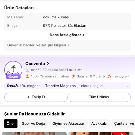
Ürün Detayları
Malzeme:
dokuma kumaş
Bileşim:
97% Poliester, 3% Elastan
Daha fazla göster
Güvenlik bilgileri ve iletişim bilgileri
1.1K Takipçiler
4,60
Ocevento
m***0
30 dakika önce
'i takip etti
t***n
göz atıyor
100+ Yeniden satın alma
Satışlar %710 arttı
Takipçi artışı
1.1K Takipçiler
4,60
Bu mağaza
「Trendler Mağazası」
olarak seçildi
1.1K Takipçiler
4,60
Takip Et
Tüm Ürünler
1.1K Takipçiler
4,60
Şunlar Da Hoşunuza Gidebilir
1.1K Takipçiler
4,60
Öner
Spor ve Doğa
Giyim ve Aksesuar
Ayakkabı
Çantalar ve 