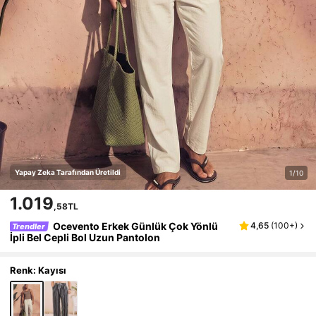
Yapay Zeka Tarafından Üretildi
1/10
1.019
,58TL
Ocevento Erkek Günlük Çok Yönlü
4,65
(
100+
)
Trendler
İpli Bel Cepli Bol Uzun Pantolon
Renk: Kayısı