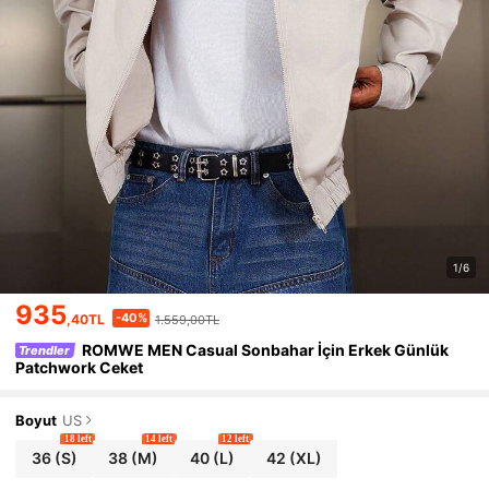
1/6
935
-40%
,40TL
1.559,00TL
ROMWE MEN Casual Sonbahar İçin Erkek Günlük
Trendler
Patchwork Ceket
Boyut
US
18 left
14 left
12 left
36
(S)
38
(M)
40
(L)
42
(XL)