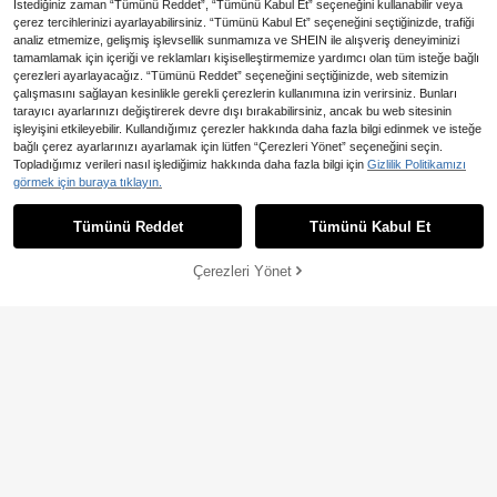
İstediğiniz zaman “Tümünü Reddet”, “Tümünü Kabul Et” seçeneğini kullanabilir veya
çerez tercihlerinizi ayarlayabilirsiniz. “Tümünü Kabul Et” seçeneğini seçtiğinizde, trafiği
analiz etmemize, gelişmiş işlevsellik sunmamıza ve SHEIN ile alışveriş deneyiminizi
tamamlamak için içeriği ve reklamları kişiselleştirmemize yardımcı olan tüm isteğe bağlı
çerezleri ayarlayacağız. “Tümünü Reddet” seçeneğini seçtiğinizde, web sitemizin
çalışmasını sağlayan kesinlikle gerekli çerezlerin kullanımına izin verirsiniz. Bunları
tarayıcı ayarlarınızı değiştirerek devre dışı bırakabilirsiniz, ancak bu web sitesinin
işleyişini etkileyebilir. Kullandığımız çerezler hakkında daha fazla bilgi edinmek ve isteğe
bağlı çerez ayarlarınızı ayarlamak için lütfen “Çerezleri Yönet” seçeneğini seçin.
Erkek Çok Cepli PU Deri Ceke
En Çok Satanlar
ROMWE MEN
NEW
Topladığımız verileri nasıl işlediğimiz hakkında daha fazla bilgi için
Gizlilik Politikamızı
t, Motosiklet Ceketi, Yaka Yakalı De
2.123
ROMWE MEN Street Life Sonbahar
görmek için buraya tıklayın.
,67TL
ri Ceket, Günlük, Günlük Giyim, Part
Kış İçin Erkek Ekose Minimalist Gün
2.441
i, İş
,94TL
lük Uzun Kollu Palto
Tümünü Reddet
Tümünü Kabul Et
Çerezleri Yönet
SEPETE EKLE
%40% İNDİRİM!