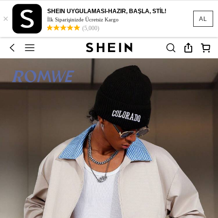
SHEIN UYGULAMASI-HAZIR, BAŞLA, STİL!
×
AL
İlk Siparişinizde Ücretsiz Kargo
(5,000)