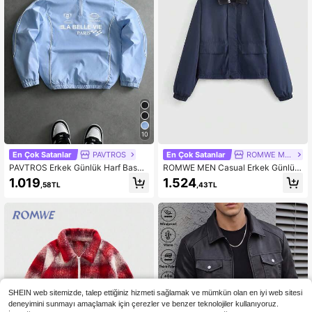
10
En Çok Satanlar
PAVTROS
En Çok Satanlar
ROMWE MEN
PAVTROS Erkek Günlük Harf Baskılı
ROMWE MEN Casual Erkek Günlük
Ceket, İlkbahar/Sonbahar Futbol
Patchwork Yaka Fermuarlı Ceket, S
1.019
1.524
,58TL
,43TL
onbahar
SHEIN web sitemizde, talep ettiğiniz hizmeti sağlamak ve mümkün olan en iyi web sitesi
deneyimini sunmayı amaçlamak için çerezler ve benzer teknolojiler kullanıyoruz.