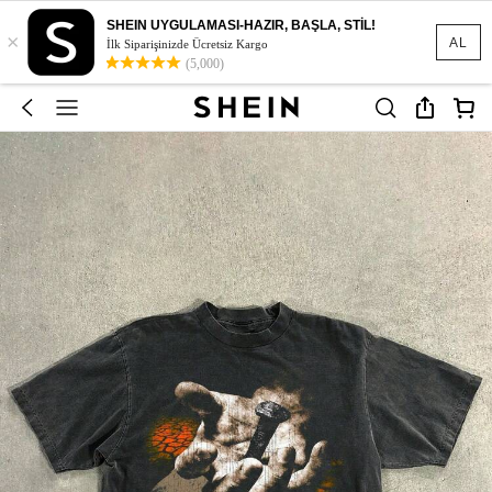
SHEIN UYGULAMASI-HAZIR, BAŞLA, STİL!
×
AL
İlk Siparişinizde Ücretsiz Kargo
(5,000)