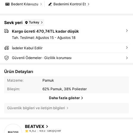
Bedent Kılavuzu
Bedenimi Kontrol Et
Sevk yeri
Turkey
Kargo ücreti 470,74TL kadar düşük
Tah. Teslimat:
Ağustos 15 - Ağustos 18
İadeler Kabul Edilir
Güvenli Ödemeler · Gizlilik koruması
Ürün Detayları
Malzeme:
Pamuk
Bileşim:
62% Pamuk, 38% Poliester
Daha fazla göster
Güvenlik bilgileri ve iletişim bilgileri
493 Takipçiler
4,62
BEATVEX
493 Takipçiler
4,62
g***n
1 gün önce
'i takip etti