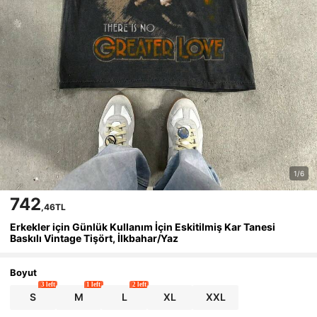
1/6
742
,46TL
Erkekler için Günlük Kullanım İçin Eskitilmiş Kar Tanesi
Baskılı Vintage Tişört, İlkbahar/Yaz
Boyut
3 left
1 left
2 left
S
M
L
XL
XXL