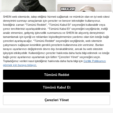
SHEIN web sitemizde, talep ettiğiniz hizmeti sağlamak ve mümkün olan en iyi web sitesi
deneyimini sunmayı amaçlamak için çerezler ve benzer teknolojiler kullanıyoruz.
İstediğiniz zaman “Tümünü Reddet”, “Tümünü Kabul Et” seçeneğini kullanabilir veya
çerez tercihlerinizi ayarlayabilirsiniz. “Tümünü Kabul Et” seçeneğini seçtiğinizde, trafiği
analiz etmemize, gelişmiş işlevsellik sunmamıza ve SHEIN ile alışveriş deneyiminizi
tamamlamak için içeriği ve reklamları kişiselleştirmemize yardımcı olan tüm isteğe bağlı
çerezleri ayarlayacağız. “Tümünü Reddet” seçeneğini seçtiğinizde, web sitemizin
çalışmasını sağlayan kesinlikle gerekli çerezlerin kullanımına izin verirsiniz. Bunları
tarayıcı ayarlarınızı değiştirerek devre dışı bırakabilirsiniz, ancak bu web sitesinin
işleyişini etkileyebilir. Kullandığımız çerezler hakkında daha fazla bilgi edinmek ve isteğe
bağlı çerez ayarlarınızı ayarlamak için lütfen “Çerezleri Yönet” seçeneğini seçin.
Topladığımız verileri nasıl işlediğimiz hakkında daha fazla bilgi için
Gizlilik Politikamızı
görmek için buraya tıklayın.
En Çok Satanlar
Simpl e
Tümünü Reddet
Vintage Yıkanmış Kapüşonlu Kısa K
ollu Tişört - Manchester Boxing Clu
609
Vaulklash Erkek Çin Ejderhası
NEW
,66TL
-27%
b Baskılı Erkek Tişörtü
Baskılı V Yaka Kısa Kollu Günlük M
605
,27TL
oda Tişörtü
Tümünü Kabul Et
Çerezleri Yönet
SEPETE EKLE