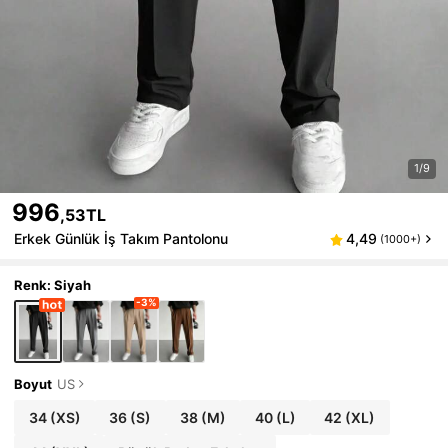
1/9
996
,53TL
Erkek Günlük İş Takım Pantolonu
4,49
(1000+)
Renk: Siyah
-3%
Boyut
US
34
(XS)
36
(S)
38
(M)
40
(L)
42
(XL)