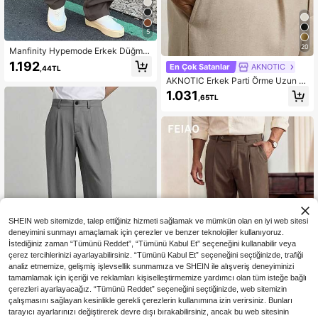
5
20
Manfinity Hypemode Erkek Düğme
Detaylı Yan Cepli Takım Elbise Pant
1.192
En Çok Satanlar
AKNOTIC
,44TL
olonu, Resmi, Tören
AKNOTIC Erkek Parti Örme Uzun Or
ta Bel Düz Paça Günlük Takım Pant
1.031
,65TL
olon, Günlük Giyim, İlkbahar/Yaz, T
atil, Parti, Düğün, Mezuniyet Hediy
esi, Babalar Günü Hediyeleri İçin Uy
gundur
SHEIN web sitemizde, talep ettiğiniz hizmeti sağlamak ve mümkün olan en iyi web sitesi
deneyimini sunmayı amaçlamak için çerezler ve benzer teknolojiler kullanıyoruz.
İstediğiniz zaman “Tümünü Reddet”, “Tümünü Kabul Et” seçeneğini kullanabilir veya
çerez tercihlerinizi ayarlayabilirsiniz. “Tümünü Kabul Et” seçeneğini seçtiğinizde, trafiği
analiz etmemize, gelişmiş işlevsellik sunmamıza ve SHEIN ile alışveriş deneyiminizi
tamamlamak için içeriği ve reklamları kişiselleştirmemize yardımcı olan tüm isteğe bağlı
8
çerezleri ayarlayacağız. “Tümünü Reddet” seçeneğini seçtiğinizde, web sitemizin
Manfinity Hypemode Erkek Düz Re
çalışmasını sağlayan kesinlikle gerekli çerezlerin kullanımına izin verirsiniz. Bunları
154,75TL tasarruf
nk Düz Paça Bol Pileli Günlük Pant
960
tarayıcı ayarlarınızı değiştirerek devre dışı bırakabilirsiniz, ancak bu web sitesinin
edin
,31TL