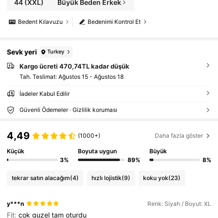
44
(XXL)
Büyük Beden Erkek
Bedent Kılavuzu
Bedenimi Kontrol Et
Sevk yeri
Turkey
Kargo ücreti 470,74TL kadar düşük
Tah. Teslimat:
Ağustos 15 - Ağustos 18
İadeler Kabul Edilir
Güvenli Ödemeler · Gizlilik koruması
4,49
(1000+)
Daha fazla göster
Küçük
Boyuta uygun
Büyük
3%
89%
8%
tekrar satın alacağım
(4)
hızlı lojistik
(9)
koku yok
(23)
y***n
Renk: Siyah / Boyut: XL
Fit:
cok
guzel
tam
oturdu