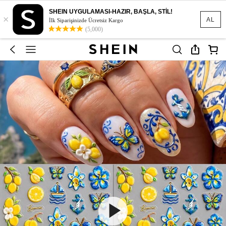
SHEIN UYGULAMASI-HAZIR, BAŞLA, STİL!
×
AL
İlk Siparişinizde Ücretsiz Kargo
(5,000)