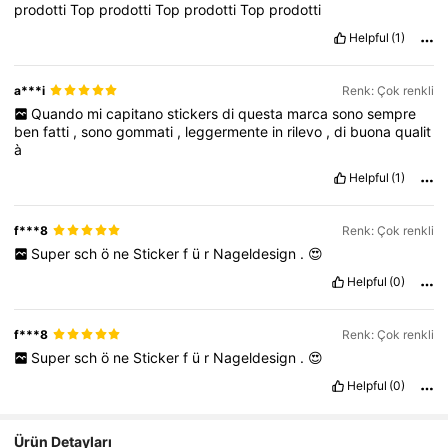
prodotti
Top
prodotti
Top
prodotti
Top
prodotti
Helpful
(1)
a***i
Renk: Çok renkli
Quando
mi
capitano
stickers
di
questa
marca
sono
sempre
ben
fatti
,
sono
gommati
,
leggermente
in
rilevo
,
di
buona
qualit
à
Helpful
(1)
f***8
Renk: Çok renkli
Super
sch
ö
ne
Sticker
f
ü
r
Nageldesign
.
😍
Helpful
(0)
f***8
Renk: Çok renkli
Super
sch
ö
ne
Sticker
f
ü
r
Nageldesign
.
😍
Helpful
(0)
Ürün Detayları