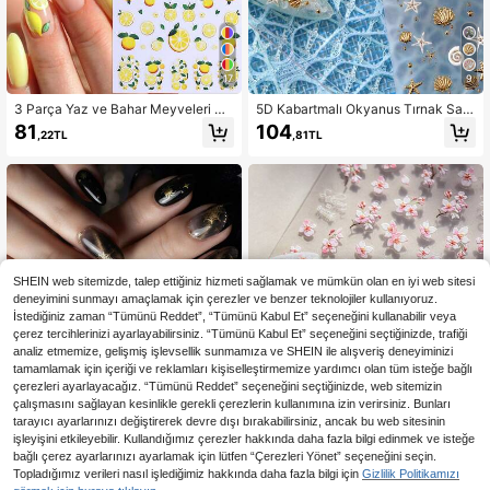
17
9
3 Parça Yaz ve Bahar Meyveleri Çil
5D Kabartmalı Okyanus Tırnak San
ek, Yaban Mersini, Limon 3D Tırnak
atı Çıkartmaları, Altın Kabuk ve Den
81
104
,22TL
,81TL
Sanatı Çıkartmaları, Kadınlar ve Kızl
izyıldızı Kendinden Yapışkanlı Tırna
ar İçin Uygun Kendin Yap Tırnak De
k Dekalleri, Yaz Plaj Stili DIY Tırnak
korasyonu
Süslemesi, Ev Tırnak Salonu Tırnak
Sanatı ve Takma Tırnak Aksesuarla
rı İçin Uygun, 1 Sayfa
SHEIN web sitemizde, talep ettiğiniz hizmeti sağlamak ve mümkün olan en iyi web sitesi
deneyimini sunmayı amaçlamak için çerezler ve benzer teknolojiler kullanıyoruz.
İstediğiniz zaman “Tümünü Reddet”, “Tümünü Kabul Et” seçeneğini kullanabilir veya
çerez tercihlerinizi ayarlayabilirsiniz. “Tümünü Kabul Et” seçeneğini seçtiğinizde, trafiği
analiz etmemize, gelişmiş işlevsellik sunmamıza ve SHEIN ile alışveriş deneyiminizi
tamamlamak için içeriği ve reklamları kişiselleştirmemize yardımcı olan tüm isteğe bağlı
çerezleri ayarlayacağız. “Tümünü Reddet” seçeneğini seçtiğinizde, web sitemizin
çalışmasını sağlayan kesinlikle gerekli çerezlerin kullanımına izin verirsiniz. Bunları
tarayıcı ayarlarınızı değiştirerek devre dışı bırakabilirsiniz, ancak bu web sitesinin
işleyişini etkileyebilir. Kullandığımız çerezler hakkında daha fazla bilgi edinmek ve isteğe
bağlı çerez ayarlarınızı ayarlamak için lütfen “Çerezleri Yönet” seçeneğini seçin.
6
13
Topladığımız verileri nasıl işlediğimiz hakkında daha fazla bilgi için
Gizlilik Politikamızı