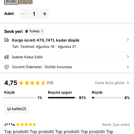
Adet:
Sevk yeri
Turkey
Kargo ücreti 470,74TL kadar düşük
Tah. Teslimat:
Ağustos 18 - Ağustos 21
İadeler Kabul Edilir
Güvenli Ödemeler · Gizlilik koruması
4,75
(12)
Daha fazla göster
Küçük
Boyuta uygun
Büyük
1%
91%
8%
iyi kalite
(2)
J***n
Renk: Çok renkli
Top
prodotti
Top
prodotti
Top
prodotti
Top
prodotti
Top