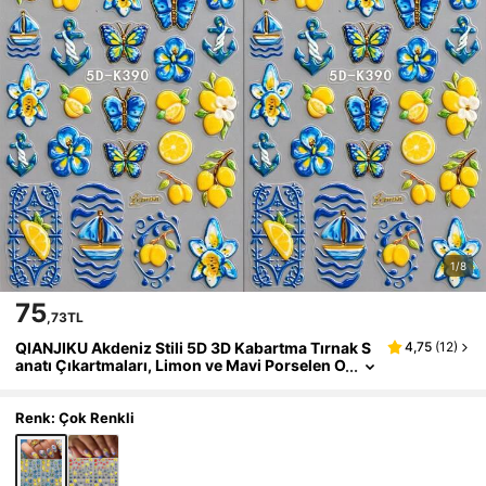
1/8
75
,73TL
QIANJIKU Akdeniz Stili 5D 3D Kabartma Tırnak S
4,75
(
12
)
anatı Çıkartmaları, Limon ve Mavi Porselen O
kyanus Temalı, Yaz Müzik Festivali Salon Tır
nak Sanatçısı Malzemeleri
Renk: Çok Renkli