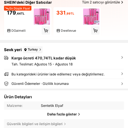
SHEIN'deki Diğer Satıcılar
Tüm 2 satıcıyı görüntüle
En Düşük Fiyat
179
331
,44TL
,99TL
DGaimeili
Dwellevue
Sevk yeri
Turkey
Kargo ücreti 470,74TL kadar düşük
Tah. Teslimat:
Ağustos 15 - Ağustos 18
Bu kategorideki ürünler iade edilemez veya değiştirilemez.
Güvenli Ödemeler · Gizlilik koruması
Ürün Detayları
Malzeme:
Sentetik Elyaf
Daha fazla göster
Güvenlik bilgileri ve iletişim bilgileri