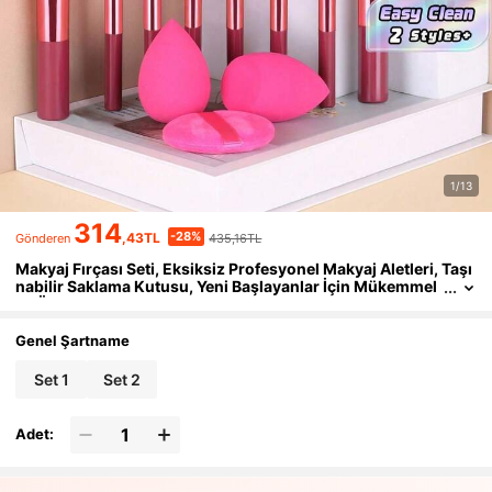
1/13
314
-28%
,43TL
435,16TL
Gönderen
Makyaj Fırçası Seti, Eksiksiz Profesyonel Makyaj Aletleri, Taşı
nabilir Saklama Kutusu, Yeni Başlayanlar İçin Mükemmel
ve Özel Gün Hediye Kutusu
Genel Şartname
Set 1
Set 2
Adet: