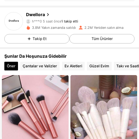
Dwellora
92K Takipçiler
4,85
h***0
5 saat önce
'i takip etti
s***k
göz atıyor
3.8M Yakın zamanda satıldı
2.2M Yeniden satın alma
92K Takipçiler
4,85
Takip Et
Tüm Ürünler
92K Takipçiler
4,85
Şunlar Da Hoşunuza Gidebilir
92K Takipçiler
4,85
Öner
Çantalar ve Valizler
Ev Aletleri
Güzel Evim
Takı ve Saat
92K Takipçiler
4,85
92K Takipçiler
4,85
92K Takipçiler
4,85
92K Takipçiler
4,85