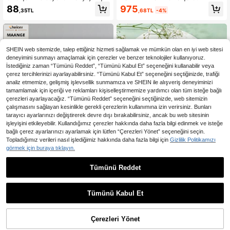
sı Seti, Taşınabilir Seyahat Makyaj
sı Makyaj Fırçası Seti ve Saklama T
975
88
,68TL
-4%
,35TL
Fırçaları, Çift Uçlu Çok Fonksiyonlu
üpü, Kadınlar İçin Lüks Doğum Gün
Makyaj Aletleri Seti; Fondöten Fırça
ü Hediye Seti
sı, Pudra Fırçası, Allık Fırçası, Kapatı
cı Fırçası, Kontür Fırçası, Burun Fırç
ası, Göz Farı Fırçası, Detay Fırçası,
Yüz Fırçası, Aydınlatıcı Fırçası İçerir;
SHEIN web sitemizde, talep ettiğiniz hizmeti sağlamak ve mümkün olan en iyi web sitesi
Evde veya Seyahatte Kullanıma Uy
deneyimini sunmayı amaçlamak için çerezler ve benzer teknolojiler kullanıyoruz.
gundur, Makyaj İçin Vazgeçilmez,
İstediğiniz zaman “Tümünü Reddet”, “Tümünü Kabul Et” seçeneğini kullanabilir veya
Mükemmel Hediye Seçeneği
çerez tercihlerinizi ayarlayabilirsiniz. “Tümünü Kabul Et” seçeneğini seçtiğinizde, trafiği
analiz etmemize, gelişmiş işlevsellik sunmamıza ve SHEIN ile alışveriş deneyiminizi
tamamlamak için içeriği ve reklamları kişiselleştirmemize yardımcı olan tüm isteğe bağlı
çerezleri ayarlayacağız. “Tümünü Reddet” seçeneğini seçtiğinizde, web sitemizin
çalışmasını sağlayan kesinlikle gerekli çerezlerin kullanımına izin verirsiniz. Bunları
tarayıcı ayarlarınızı değiştirerek devre dışı bırakabilirsiniz, ancak bu web sitesinin
işleyişini etkileyebilir. Kullandığımız çerezler hakkında daha fazla bilgi edinmek ve isteğe
bağlı çerez ayarlarınızı ayarlamak için lütfen “Çerezleri Yönet” seçeneğini seçin.
Topladığımız verileri nasıl işlediğimiz hakkında daha fazla bilgi için
Gizlilik Politikamızı
görmek için buraya tıklayın.
Tümünü Reddet
MAANGE 7/8/20 Adet Makyaj Fırça
14 Parçalı Profesyonel Makyaj Fırç
sı Seti, Allık Fırçası, Fondöten Fırças
ası Seti, Yeşil Kıllar, Fondöten, Allık,
261
163
,75TL
,53TL
ı, Far Fırçası, Kirpik Fırçası, Kaş Fırç
Kaş, Kapatıcı, Sıvı Karıştırıcı İçin Uy
Tümünü Kabul Et
ası, Kontür Fırçası, Pudra Fırçası, Ka
gun, Yeni Başlayanlar ve Makyaj Sa
patıcı Fırçası vb. İçerir. Makyaj Aleti
natçıları İçin Vazgeçilmez
Seti, Seyahat Gereçleri, Hediye.
Çerezleri Yönet
SEPETE EKLE
%28% İNDİRİM!