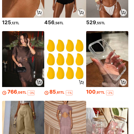
125
456
529
,12TL
,56TL
,55TL
766
85
100
,06TL
,61TL
,97TL
-3%
-1%
-2%