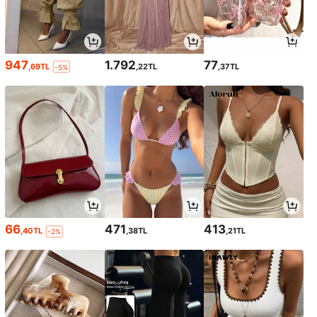
947
1.792
77
,69TL
,22TL
,37TL
-5%
66
471
413
,40TL
,38TL
,21TL
-2%