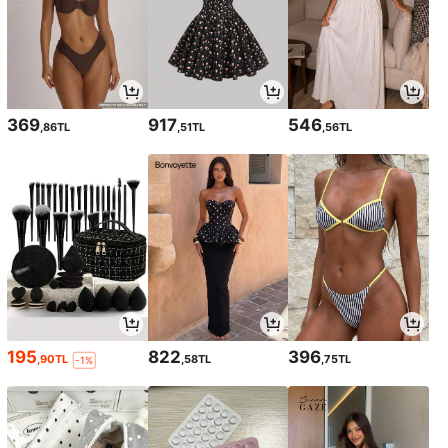
369
917
546
,86TL
,51TL
,56TL
195
822
396
,90TL
,58TL
,75TL
-1%