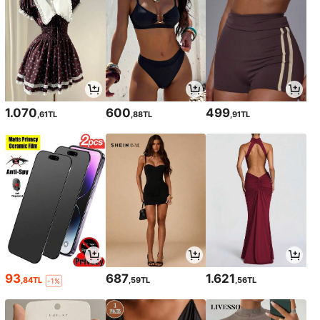
1.070
600
499
,61TL
,88TL
,91TL
93
687
1.621
,84TL
,59TL
,56TL
-1%