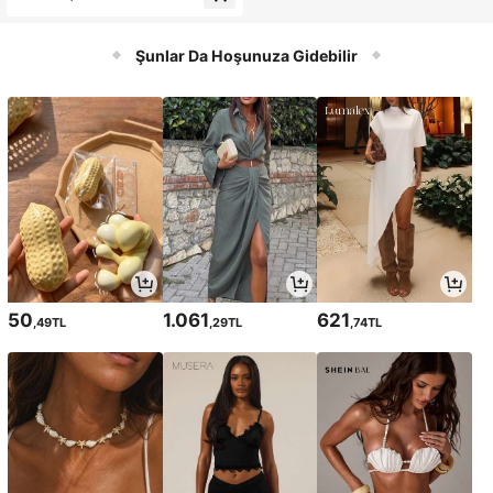
Freze Kanallama Braketi - Ayarlana
bilir Kanal Braketi ile, Hassas Boyut
Kesimi, Ahşap Budama, Oyma, Kapl
ama, Frezeleme ve Ahşap İşleme Z
Şunlar Da Hoşunuza Gidebilir
anaatları İçin Uygun, Ayarlanabilir A
hşap İşleme Kanallama Aleti, Çok F
onksiyonlu Ağır Hizmet Tipi Frezele
me Çalışma Aleti, Ahşap Budama Er
kek Aleti
50
1.061
621
,49TL
,29TL
,74TL