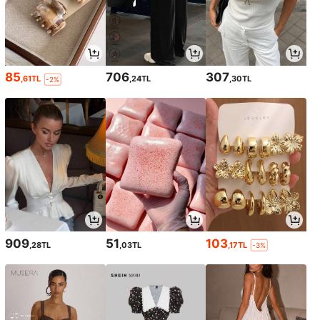
85
706
307
,61TL
,24TL
,30TL
-2%
909
51
103
,28TL
,03TL
,17TL
-3%