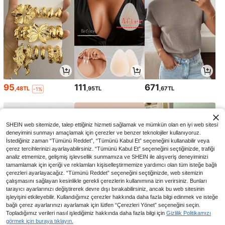
95
111
671
,48TL
,95TL
,67TL
-1%
SHEIN web sitemizde, talep ettiğiniz hizmeti sağlamak ve mümkün olan en iyi web sitesi
deneyimini sunmayı amaçlamak için çerezler ve benzer teknolojiler kullanıyoruz.
İstediğiniz zaman “Tümünü Reddet”, “Tümünü Kabul Et” seçeneğini kullanabilir veya
çerez tercihlerinizi ayarlayabilirsiniz. “Tümünü Kabul Et” seçeneğini seçtiğinizde, trafiği
analiz etmemize, gelişmiş işlevsellik sunmamıza ve SHEIN ile alışveriş deneyiminizi
tamamlamak için içeriği ve reklamları kişiselleştirmemize yardımcı olan tüm isteğe bağlı
çerezleri ayarlayacağız. “Tümünü Reddet” seçeneğini seçtiğinizde, web sitemizin
çalışmasını sağlayan kesinlikle gerekli çerezlerin kullanımına izin verirsiniz. Bunları
tarayıcı ayarlarınızı değiştirerek devre dışı bırakabilirsiniz, ancak bu web sitesinin
işleyişini etkileyebilir. Kullandığımız çerezler hakkında daha fazla bilgi edinmek ve isteğe
673
90
100
,87TL
,00TL
,97TL
bağlı çerez ayarlarınızı ayarlamak için lütfen “Çerezleri Yönet” seçeneğini seçin.
Topladığımız verileri nasıl işlediğimiz hakkında daha fazla bilgi için
Gizlilik Politikamızı
görmek için buraya tıklayın.
1