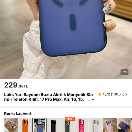
1/3
229
,38TL
Lüks Yarı Saydam Buzlu Akrilik Manyetik Sta
4,72
(
1000+
)
ndlı Telefon Kılıfı, 17 Pro Max, Air, 16, 15,
14, 13, 12, 11 Pro Max Plus ile Uyumlu, Ma
nyetik Kablosuz Şarjı Destekler, 16 Pro Telefo
n Kılıfı, Rahat Dokunuş, Metal Lens Standı, Da
Renk: Lacivert
rbeye Dayanıklı Koruyucu Kapak