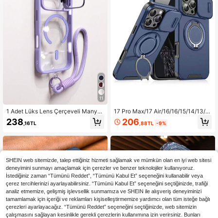
11
1 Adet Lüks Lens Çerçeveli Manyet
17 Pro Max/17 Air/16/16/15/14/13/1
ik Telefon Kılıfı + Kısa Askı Kayışı, 1
2/11 Pro Max Plus ile Uyumlu, Kayar
206
238
,88TL
-9%
,16TL
7 Pro Max 16 15 14 13 12 Pro Max P
Kamera Kapaklı, Magsafe Kart Yuv
lus ile Uyumlu, Kablosuz Şarj, Darb
alı, Ağır Hizmet Tipi Dayanıklı Many
eye Dayanıklı Koruyucu Kılıf ve Len
etik Standlı Koruyucu Kılıf
s Camı
SHEIN web sitemizde, talep ettiğiniz hizmeti sağlamak ve mümkün olan en iyi web sitesi
deneyimini sunmayı amaçlamak için çerezler ve benzer teknolojiler kullanıyoruz.
İstediğiniz zaman “Tümünü Reddet”, “Tümünü Kabul Et” seçeneğini kullanabilir veya
çerez tercihlerinizi ayarlayabilirsiniz. “Tümünü Kabul Et” seçeneğini seçtiğinizde, trafiği
analiz etmemize, gelişmiş işlevsellik sunmamıza ve SHEIN ile alışveriş deneyiminizi
tamamlamak için içeriği ve reklamları kişiselleştirmemize yardımcı olan tüm isteğe bağlı
çerezleri ayarlayacağız. “Tümünü Reddet” seçeneğini seçtiğinizde, web sitemizin
çalışmasını sağlayan kesinlikle gerekli çerezlerin kullanımına izin verirsiniz. Bunları