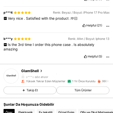
p***4
Renk: Beyaz / Boyut: iPhone 17 Pro Max
Very
nice
.
Satisfied
with
the
product
.🫶🏻
Helpful
(21)
b***y
Renk: Altın / Boyut: Iphone 13
Is
the
3rd
time
I
order
this
phone
case
.
Is
absolutely
amazing
12K Takipçiler
4,83
Helpful
(5)
12K Takipçiler
4,83
GlamShell
p***o
göz atıyor
12K Takipçiler
4,83
Yüksek Tekrar Eden Müşteriler
1 Yıl Önce Kuruldu
999K+ Y
Takip Et
Tüm Ürünler
12K Takipçiler
4,83
Şunlar Da Hoşunuza Gidebilir
12K Takipçiler
4,83
Öner
Elektronik
Ev tekstili
Güzel Evim
Ofis ve Okul Malzemel