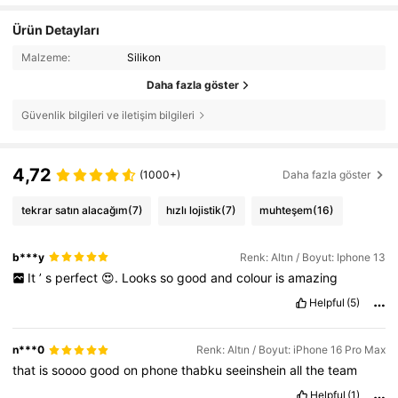
Ürün Detayları
Malzeme:
Silikon
Daha fazla göster
Güvenlik bilgileri ve iletişim bilgileri
4,72
(1000+)
Daha fazla göster
tekrar satın alacağım
(7)
hızlı lojistik
(7)
muhteşem
(16)
b***y
Renk: Altın / Boyut: Iphone 13
It
’
s
perfect
😍.
Looks
so
good
and
colour
is
amazing
Helpful
(5)
n***0
Renk: Altın / Boyut: iPhone 16 Pro Max
that
is
soooo
good
on
phone
thabku
seeinshein
all
the
team
Helpful
(1)