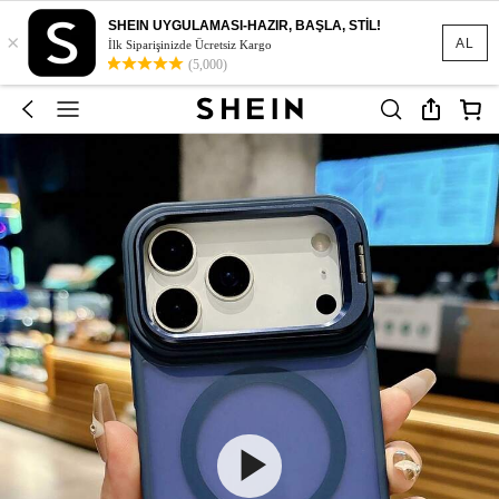
SHEIN UYGULAMASI-HAZIR, BAŞLA, STİL!
×
AL
İlk Siparişinizde Ücretsiz Kargo
(5,000)