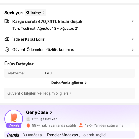
Sevk yeri
Turkey
Kargo ücreti 470,74TL kadar düşük
Tah. Teslimat:
Ağustos 18 - Ağustos 21
İadeler Kabul Edilir
Güvenli Ödemeler · Gizlilik koruması
Ürün Detayları
Malzeme:
TPU
Daha fazla göster
13K Takipçiler
4,81
Güvenlik bilgileri ve iletişim bilgileri
13K Takipçiler
4,81
GenyCase
r***.
göz atıyor
13K Takipçiler
4,81
99K+ Yakın zamanda satıldı
49K+ Yeniden satın alma
Bu mağaza
「Trendler Mağazası」
olarak seçildi