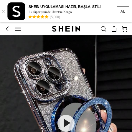
SHEIN UYGULAMASI-HAZIR, BAŞLA, STİL!
×
AL
İlk Siparişinizde Ücretsiz Kargo
(5,000)