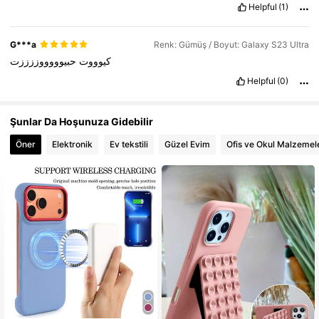
Helpful
(1)
G***a
Renk: Gümüş / Boyut: Galaxy S23 Ultra
كيوووت
حبيوووووززززت
Helpful
(0)
Şunlar Da Hoşunuza Gidebilir
Öner
Elektronik
Ev tekstili
Güzel Evim
Ofis ve Okul Malzemel