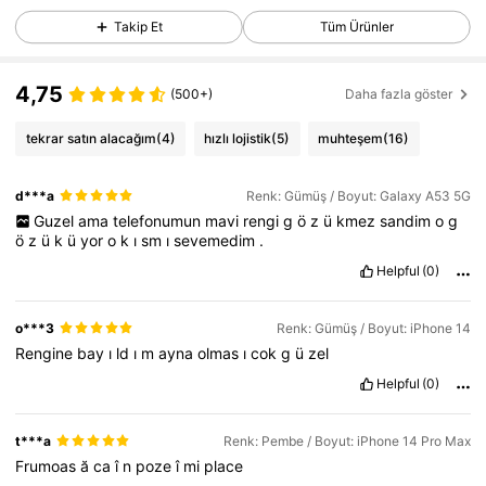
13K Takipçiler
4,81
Takip Et
Tüm Ürünler
13K Takipçiler
4,81
4,75
(500+)
Daha fazla göster
13K Takipçiler
4,81
tekrar satın alacağım
(4)
hızlı lojistik
(5)
muhteşem
(16)
13K Takipçiler
4,81
d***a
Renk: Gümüş / Boyut: Galaxy A53 5G
Guzel
ama
telefonumun
13K Takipçiler
mavi
rengi
g
ö
z
ü
kmez
sandim
o
g
4,81
ö
z
ü
k
ü
yor
o
k
ı
sm
ı
sevemedim
.
Helpful
(0)
13K Takipçiler
4,81
o***3
Renk: Gümüş / Boyut: iPhone 14
13K Takipçiler
4,81
Rengine
bay
ı
ld
ı
m
ayna
olmas
ı
cok
g
ü
zel
13K Takipçiler
4,81
Helpful
(0)
t***a
Renk: Pembe / Boyut: iPhone 14 Pro Max
Frumoas
ă
ca
î
n
poze
î
mi
place