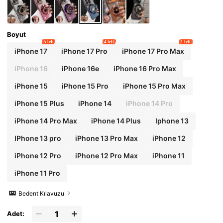
3/A52/A35/A34/A23/A16/A15/A14/A13/A12/A
05S/FE/Ultra/4G/5G, Redmi, Honor, MOTO, OP
PO, Infinix ve daha birçok modelle uyumlu.
Boyut
5 left
4 left
1 left
iPhone 17
iPhone 17 Pro
iPhone 17 Pro Max
iPhone 16
iPhone 16e
iPhone 16 Pro Max
iPhone 15
iPhone 15 Pro
iPhone 15 Pro Max
iPhone 15 Plus
iPhone 14
iPhone 14 Pro
iPhone 14 Pro Max
iPhone 14 Plus
Iphone 13
IPhone 13 pro
iPhone 13 Pro Max
iPhone 12
iPhone 12 Pro
iPhone 12 Pro Max
iPhone 11
iPhone 11 Pro
Bedent Kılavuzu
Adet: