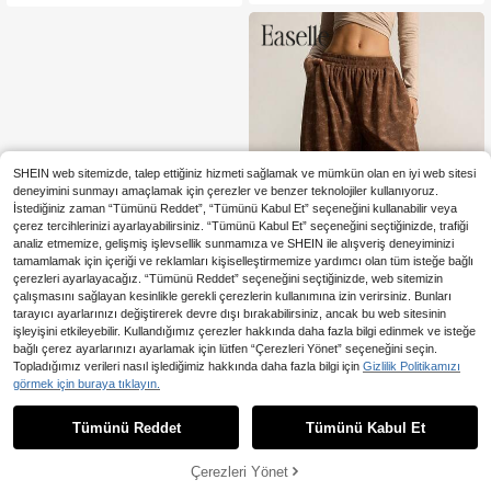
ir hava katıyor. Ofis, spor salonu ve
ya kazak ve kışlık montlarla kombin
lemek için mükemmel.
SHEIN web sitemizde, talep ettiğiniz hizmeti sağlamak ve mümkün olan en iyi web sitesi
deneyimini sunmayı amaçlamak için çerezler ve benzer teknolojiler kullanıyoruz.
İstediğiniz zaman “Tümünü Reddet”, “Tümünü Kabul Et” seçeneğini kullanabilir veya
çerez tercihlerinizi ayarlayabilirsiniz. “Tümünü Kabul Et” seçeneğini seçtiğinizde, trafiği
analiz etmemize, gelişmiş işlevsellik sunmamıza ve SHEIN ile alışveriş deneyiminizi
tamamlamak için içeriği ve reklamları kişiselleştirmemize yardımcı olan tüm isteğe bağlı
çerezleri ayarlayacağız. “Tümünü Reddet” seçeneğini seçtiğinizde, web sitemizin
çalışmasını sağlayan kesinlikle gerekli çerezlerin kullanımına izin verirsiniz. Bunları
tarayıcı ayarlarınızı değiştirerek devre dışı bırakabilirsiniz, ancak bu web sitesinin
işleyişini etkileyebilir. Kullandığımız çerezler hakkında daha fazla bilgi edinmek ve isteğe
En Çok Satanlar
Easelle
bağlı çerez ayarlarınızı ayarlamak için lütfen “Çerezleri Yönet” seçeneğini seçin.
Easelle Kadınlar İçin Batik Desenli
Topladığımız verileri nasıl işlediğimiz hakkında daha fazla bilgi için
Gizlilik Politikamızı
Geniş Paça Kalın Kadife Günlük Pa
33 kaldı
görmek için buraya tıklayın.
ntolon, Sonbahar/Kış
1.368
,59TL
Tümünü Reddet
Tümünü Kabul Et
Çerezleri Yönet
SEPETE EKLE