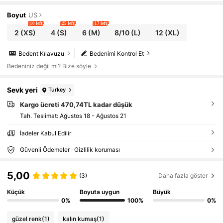
an Altı
Boyut
US
10 left
25 left
17 left
2
(XS)
4
(S)
6
(M)
8/10
(L)
12
(XL)
Bedent Kılavuzu
Bedenimi Kontrol Et
Bedeniniz değil mi? Bize söyle
Sevk yeri
Turkey
Kargo ücreti 470,74TL kadar düşük
Tah. Teslimat:
Ağustos 18 - Ağustos 21
İadeler Kabul Edilir
Güvenli Ödemeler · Gizlilik koruması
5,00
(3)
Daha fazla göster
Küçük
Boyuta uygun
Büyük
0%
100%
0%
güzel renk
(1)
kalın kumaş
(1)