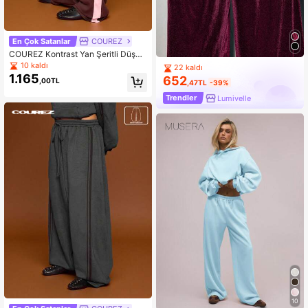
En Çok Satanlar
COUREZ
COUREZ Kontrast Yan Şeritli Düşük
Bel Bol Eşofman Altı / Y2K Gece Dış
10 kaldı
22 kaldı
arı Çıkma Bahar Gotik Kulüp Seksi
1.165
652
,00TL
,47TL
-39%
Trendler
Lumivelle
10