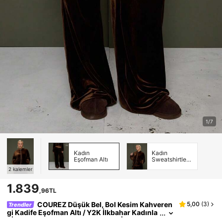
1/7
Kadın
Kadın
Eşofman Altı
Sweatshirtleri
ve Kapüşonlu
2
kalemler
Üstler
1.839
,96TL
COUREZ Düşük Bel, Bol Kesim Kahveren
5,00
(
3
)
Trendler
gi Kadife Eşofman Altı / Y2K İlkbahar Kadınla
r İçin Yazlık Sokak Giyim Kadınlar İçin Eşofm