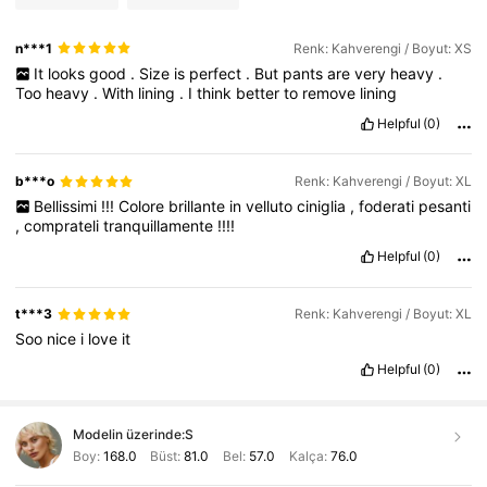
n***1
Renk: Kahverengi / Boyut: XS
It
looks
good
.
Size
is
perfect
.
But
pants
are
very
heavy
.
Too
heavy
.
With
lining
.
I
think
better
to
remove
lining
Helpful
(0)
b***o
Renk: Kahverengi / Boyut: XL
Bellissimi
!!!
Colore
brillante
in
velluto
ciniglia
,
foderati
pesanti
,
comprateli
tranquillamente
!!!!
Helpful
(0)
t***3
Renk: Kahverengi / Boyut: XL
Soo
nice
i
love
it
Helpful
(0)
Modelin üzerinde:
S
Boy:
168.0
Büst:
81.0
Bel:
57.0
Kalça:
76.0