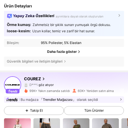
Ürün Detayları
Yapay Zeka Özellikleri
ayrıntılara dayalı olarak oluşturulan
Örme kumaş:
Zahmetsiz bir şıklık sunan yumuşak örgü dokusu.
loose-kesim:
Uzun kollar, temiz ve zarif bir hat sunar.
Bileşim:
95% Poliester, 5% Elastan
Daha fazla göster
Güvenlik bilgileri ve iletişim bilgileri
191K Takipçiler
4,77
COUREZ
D***i
göz atıyor
191K Takipçiler
4,77
99K+ Yakın zamanda satıldı
60K+ Yeniden satın alma
191K Takipçiler
4,77
Bu mağaza
「Trendler Mağazası」
olarak seçildi
Takip Et
Tüm Ürünler
191K Takipçiler
4,77
191K Takipçiler
4,77