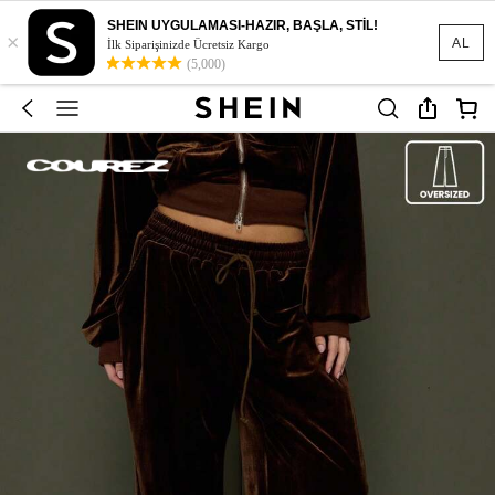
SHEIN UYGULAMASI-HAZIR, BAŞLA, STİL!
×
AL
İlk Siparişinizde Ücretsiz Kargo
(5,000)