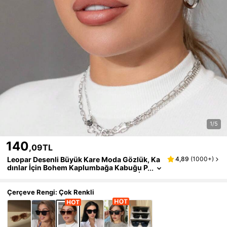
1/5
140
,09TL
Leopar Desenli Büyük Kare Moda Gözlük, Ka
4,89
(
1000+
)
dınlar İçin Bohem Kaplumbağa Kabuğu P
laj Aksesuarı, Tatil Dış Mekan Seyahat İçi
n
Çerçeve Rengi: Çok Renkli