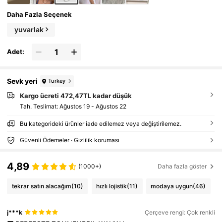
Daha Fazla Seçenek
yuvarlak
Adet:
Sevk yeri
Turkey
Kargo ücreti 472,47TL kadar düşük
Tah. Teslimat:
Ağustos 19 - Ağustos 22
Bu kategorideki ürünler iade edilemez veya değiştirilemez.
Güvenli Ödemeler · Gizlilik koruması
4,89
(1000+)
Daha fazla göster
tekrar satın alacağım
(10)
hızlı lojistik
(11)
modaya uygun
(46)
j***k
Çerçeve rengi: Çok renkli