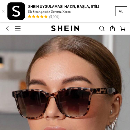
SHEIN UYGULAMASI-HAZIR, BAŞLA, STİL!
×
AL
İlk Siparişinizde Ücretsiz Kargo
(5,000)