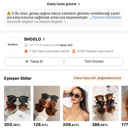
Daha fazla göster
1) Bu ürün, güneş ışığına maruz kalmanın gözlere verebileceği zararl
ara karşı koruma sağlamak amacıyla tasarlanmıştır. 2) Güneşe doğrudan
...
Tümünü Görüntüle
bakmak için uygun değildir. 3) Solaryum gibi yapay ışık kaynaklarına ka
Güvenlik bilgileri ve iletişim bilgileri
rşı koruma sağlamaz. 4) Mekanik darbe tehlikesine karşı göz koruması
olarak kullanılmaz.
SHOGLO
67K Takipçiler
4,86
m***n
9 saat önce
'i takip etti
t***5
göz atıyor
1.2M Yakın zamanda satıldı
470K Yeniden satın alma
67K Takipçiler
4,86
Takip Et
Tüm Ürünler
67K Takipçiler
4,86
Eşleşen Stiller
Daha Fazla Stil
, Beğenebilirsiniz
67K Takipçiler
4,86
67K Takipçiler
4,86
67K Takipçiler
4,86
300
128
206
386
17
67K Takipçiler
,59TL
,51TL
,83TL
,08TL
4,86