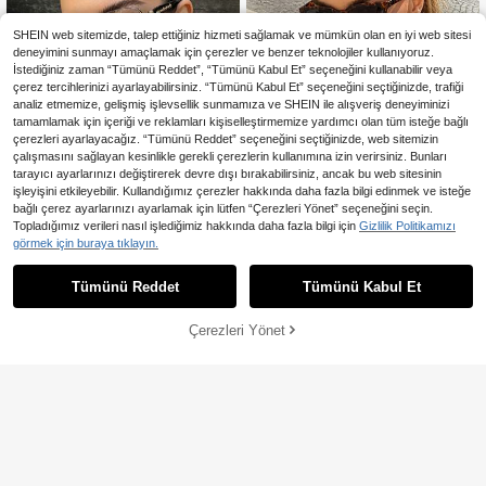
ma için uygundur.
SHEIN web sitemizde, talep ettiğiniz hizmeti sağlamak ve mümkün olan en iyi web sitesi
deneyimini sunmayı amaçlamak için çerezler ve benzer teknolojiler kullanıyoruz.
İstediğiniz zaman “Tümünü Reddet”, “Tümünü Kabul Et” seçeneğini kullanabilir veya
çerez tercihlerinizi ayarlayabilirsiniz. “Tümünü Kabul Et” seçeneğini seçtiğinizde, trafiği
analiz etmemize, gelişmiş işlevsellik sunmamıza ve SHEIN ile alışveriş deneyiminizi
tamamlamak için içeriği ve reklamları kişiselleştirmemize yardımcı olan tüm isteğe bağlı
çerezleri ayarlayacağız. “Tümünü Reddet” seçeneğini seçtiğinizde, web sitemizin
çalışmasını sağlayan kesinlikle gerekli çerezlerin kullanımına izin verirsiniz. Bunları
tarayıcı ayarlarınızı değiştirerek devre dışı bırakabilirsiniz, ancak bu web sitesinin
işleyişini etkileyebilir. Kullandığımız çerezler hakkında daha fazla bilgi edinmek ve isteğe
bağlı çerez ayarlarınızı ayarlamak için lütfen “Çerezleri Yönet” seçeneğini seçin.
1 Çift Unisex Fasulye Şekilli K
NEW
Topladığımız verileri nasıl işlediğimiz hakkında daha fazla bilgi için
Gizlilik Politikamızı
are Çerçeveli Büyük Y2K Stil Moda
132
1 Çift Kadın Çerçevesiz Düz C
görmek için buraya tıklayın.
NEW
,37TL
-11%
Gözlük, Sürüş Gözlüğü, Plaj Aksesu
amlı Gözlük, Minimalist Geniş Saplı
176
arı, Sokak Stili, Sweatshirt, Ceket v
,49TL
Günlük Dekoratif Gözlük, Günlük K
e Kapüşonlu ile Uyumlu, Y2K Stili, D
Tümünü Reddet
Tümünü Kabul Et
ullanım, Sokak Fotoğrafçılığı, Tatil S
ış Mekan Etkinlikleri ve Seyahat İçi
eyahati, Yaz Plajı ve Diğer Durumlar
n
İçin Uygun, Akademik Tarzda, Mod
Çerezleri Yönet
SEPETE EKLE
a Zevkini Yansıtan