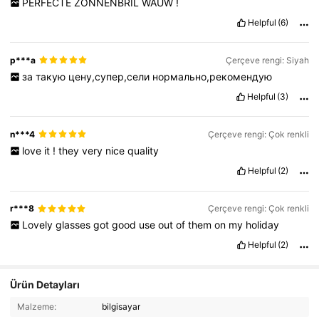
PERFECTE
ZONNENBRIL
WAUW
!
Helpful
(6)
p***a
Çerçeve rengi: Siyah
за
такую
цену,супер,сели
нормально,рекомендую
Helpful
(3)
n***4
Çerçeve rengi: Çok renkli
love
it
!
they
very
nice
quality
Helpful
(2)
r***8
Çerçeve rengi: Çok renkli
Lovely
glasses
got
good
use
out
of
them
on
my
holiday
Helpful
(2)
Ürün Detayları
Malzeme:
bilgisayar