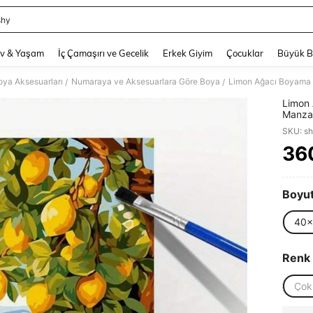
shy
and down arrow keys to navigate search Son arama and Keşif Arama. Press Enter
v & Yaşam
İç Çamaşırı ve Gecelik
Erkek Giyim
Çocuklar
Büyük 
ya Aksesuarları
Numaraya ve Aksesuarlara Göre Boya
/
/
Limon 
Manzar
Odası 
SKU: s
İçin El
36
PR
Boyut
40
Renk
Çok 