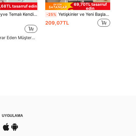
69,70TL tasarruf
,68TL tasarruf edin
edin
ğum Günü Hediyesi, Eğitici Bulmaca, Çizim Becerisi Gerektirmez, Duvar Sanatı Olarak Kullanılabilir, Tamamlanması Kolay Güzel Sanat Eseri
Yetişkinler ve Yeni Başlayanlar İçin 1 Adet Ayçiçeği Boyama Seti, Taze Stil, 20 Gx20 U veya 30 Gx30 U Tuval Resimleri, 2 Adet Boya Fırçasıyla Çizim Boyama, Akrilik Pigment Çiçekler ve Manzaralar, Kendin Yap Boyama, Ev Duvar Dekoru Noel Tatil Hediye Verme
-25%
209,07TL
Yüksek Tekrar Eden Müşteriler
UYGULAMA