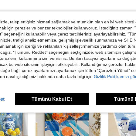
Helpful (1)
de, talep ettiğiniz hizmeti sağlamak ve mümkün olan en iyi web sitesi
 için çerezler ve benzer teknolojiler kullanıyoruz. İstediğiniz zaman
dirme Görüntüle
 seçeneğini kullanabilir veya çerez tercihlerinizi ayarlayabilirsiniz. “T
nizde, trafiği analiz etmemize, gelişmiş işlevsellik sunmamıza ve SHEIN 
mlamak için içeriği ve reklamları kişiselleştirmemize yardımcı olan tüm 
acağız. “Tümünü Reddet” seçeneğini seçtiğinizde, web sitemizin çalışm
 çerezlerin kullanımına izin verirsiniz. Bunları tarayıcı ayarlarınızı değişt
ancak bu web sitesinin işleyişini etkileyebilir. Kullandığımız çerezler hak
ünler
steğe bağlı çerez ayarlarınızı ayarlamak için lütfen “Çerezleri Yönet” s
eri nasıl işlediğimiz hakkında daha fazla bilgi için
Gizlilik Politikamızı g
et
Tümünü Kabul Et
Tümünü 