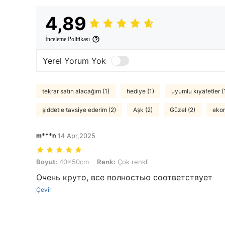
4,89
İnceleme Politikası
Yerel Yorum Yok
tekrar satın alacağım (1)
hediye (1)
uyumlu kıyafetler (
şiddetle tavsiye ederim (2)
Aşk (2)
Güzel (2)
ekon
m***n
14 Apr,2025
Boyut: 40x50cm, Renk: Çok renkli
Boyut:
40x50cm
Renk:
Çok renkli
Очень круто, все полностью соответствует
Çevir