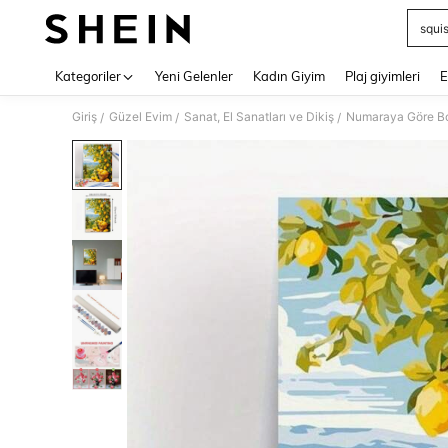
squi
Use up 
Kategoriler
Yeni Gelenler
Kadın Giyim
Plaj giyimleri
E
Giriş
Güzel Evim
Sanat, El Sanatları ve Dikiş
Numaraya Göre Bo
/
/
/