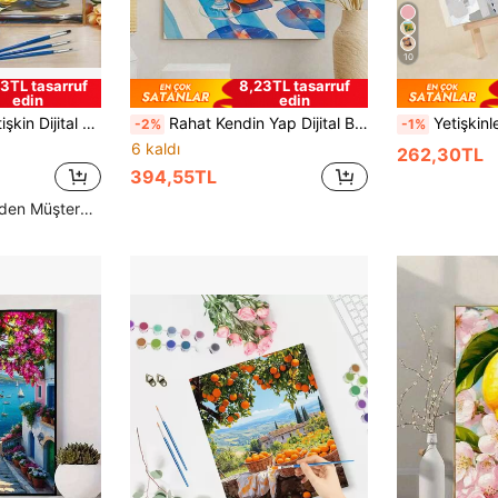
10
3TL tasarruf
8,23TL tasarruf
edin
edin
rasyonu ve Doğum Günü, Babalar Günü, Noel, Anneler Günü İçin Mükemmel Hediye
Rahat Kendin Yap Dijital Boyama: Yaratıcı Hayatınızı Canlandırın, Rengarenk Bir Dünya Tasarlayın. Kendin Yap Dijital Boyama, Sanat Yolculuğunuza Başlayın. Yaratıcılık ve Eğlencenin Mükemmel Birleşimi, Etkileşim, Paylaşımlı Çiftler ve Kişisel Rahatlama İçin Mükemmel Bir Seçim. Sanatsal Hayallerinizi Gerçekleştirmek İçin Yüksek Kaliteli Tuval, İnce Doku. Boya Canlı, Uzun Ömürlü, Kokusuz ve Güvenilir.
Yetişkinler ve Yeni Başlayanlar İçin 1 Adet Sayılarla Boyama Seti, Akdeniz Manzarası, 20 Gx20
-2%
-1%
6 kaldı
262,30TL
394,55TL
Yüksek Tekrar Eden Müşteriler