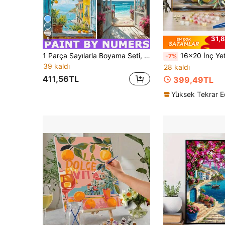
31,8
5
1 Parça Sayılarla Boyama Seti, Yetişkinler İçin Başlangıç Seviyesi, Kendin Yap Özel Portre Evcil Hayvan Köpek Hayvan Aile Fotoğrafı Tuval Tablosu, Kolay Modern Manzara Çiçek Sanatı, Yağlı ve Akrilik Boya Sayılarla Boyama (Çerçevesiz) (40*50cm/16*20 İnç), Elmas Boyama Setleri Tam Yuvarlak Kare Matkap, Sevgililer Günü Yıldönümü İçin Romantik Hediye (Onun veya Onun İçin)
16x20 İnç Yetişkin Dijital Yağlı Boya Seti - Tuval, Akrilik Boya Seti ve Fırçalar, Ev Deko
-7%
39 kaldı
28 kaldı
411,56TL
399,49TL