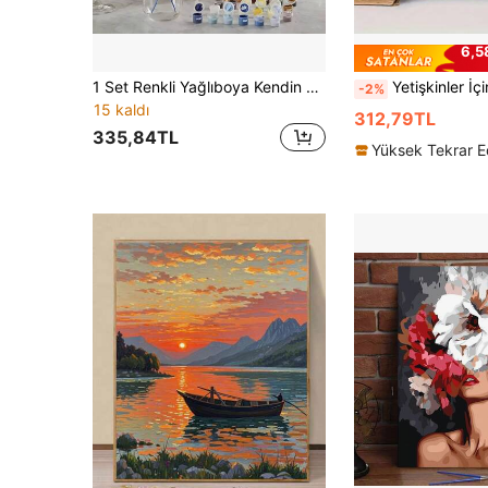
6,5
1 Set Renkli Yağlıboya Kendin Yap Dijital Yağlıboya Portakallar+Manzara, Yetişkinler İçin Sayıya Göre Boyama, Baskıyı Hafifletmek İçin Masaüstüne Asılmaya Uygun Hediye Olarak
Yetişkinler İçin Dijital Kitten Kendin Yap Akrilik Boyalar - Çerçevesiz 16x20 "Tuval, Deniz Manzarası Çiçek ve Kasaba Tasarımı, Kırışmayan Rul
-2%
15 kaldı
312,79TL
335,84TL