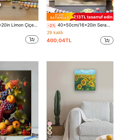
7,13TL tasarruf edin
40x50cm/16x20in Limon Çiçeği DIY Sayılarla Boyama El Sanatı Ev Dekoru Yetişkinler İçin Tatil Hediyesi
40x50cm/16x20in Seramik Saksıda Zeytin Ağacı DIY Sayılarla Boyama Kanvas Sanat El İşi Ev Dekoru Yetişkinler İçin Tatil Hediyesi
-2%
29 kaldı
400,04TL
10