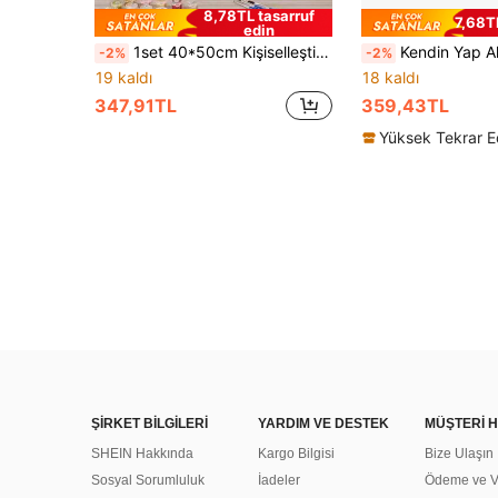
8,78TL tasarruf
7,68TL
edin
1set 40*50cm Kişiselleştirilmiş Sayılarla Boyama Kitleri Kendin Yap Yağlıboya Çerçevesiz, Göl Gün Batımı Manzara Dekoru Oturma Odası ve Yatak Odası İçin, Tatil ve Doğum Günü Hediyeleri
Kendin Yap Akrilik Sayılarla Boyama Seti, 40*50cm, Boya ve Fırçalar Dahil. Stres Giderme, Sayılarla Boyama, El Sanatları, Çiçek ve K
-2%
-2%
19 kaldı
18 kaldı
347,91TL
359,43TL
ŞİRKET BİLGİLERİ
YARDIM VE DESTEK
MÜŞTERİ H
SHEIN Hakkında
Kargo Bilgisi
Bize Ulaşın
Sosyal Sorumluluk
İadeler
Ödeme ve Ve