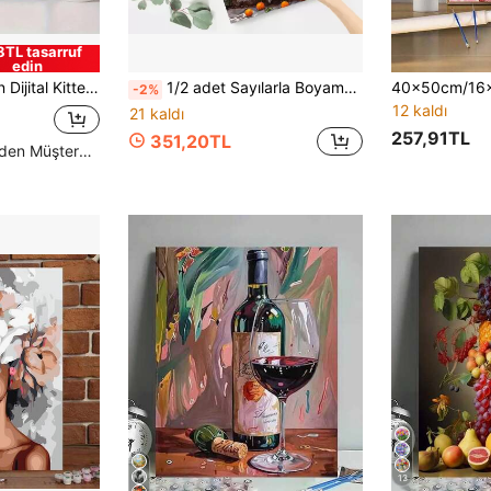
8TL tasarruf
edin
o Tuval, Boya ve Boya Fırçasıyla Birlikte, Yeni Başlayanlar İçin Mükemmel, Ev Dekorasyonu ve Benzersiz Hediyeler İçin Mükemmel
1/2 adet Sayılarla Boyama Yetişkinler İçin Meyve Temalı Kendin Yap El Sanatları Seti Tuval Üzerine El Boyaması Resim Çizimi Sayılarla Boyama Kendin Yap Ev Dekorasyonu 40x50cm/16x20inch Çerçevesiz
-2%
12 kaldı
21 kaldı
257,91TL
351,20TL
Yüksek Tekrar Eden Müşteriler
13