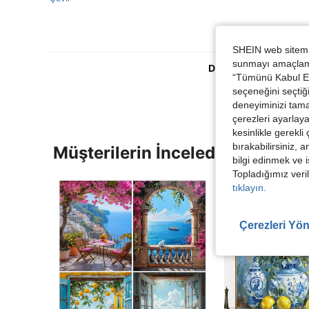
SHEIN web sitemiz
sunmayı amaçlamak
Daha Fazla Değerlen
“Tümünü Kabul Et”
seçeneğini seçtiği
deneyiminizi tama
çerezleri ayarlay
kesinlikle gerekli
bırakabilirsiniz, 
Müşterilerin İncelediği Diğer Ür
bilgi edinmek ve i
Topladığımız veril
tıklayın.
Çerezleri Yön