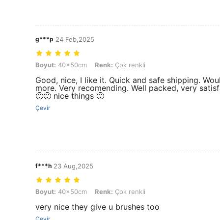
g***p
24 Feb,2025
Boyut: 40x50cm, Renk: Çok renkli
Boyut:
40x50cm
Renk:
Çok renkli
Good, nice, I like it. Quick and safe shipping. Wo
more. Very recomending. Well packed, very satisf
🙂🙂 nice things 🙂
Çevir
f***h
23 Aug,2025
Boyut: 40x50cm, Renk: Çok renkli
Boyut:
40x50cm
Renk:
Çok renkli
very nice they give u brushes too
Çevir