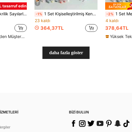
7
 tasarruf edin
7
ız Temalı Duvar Dekoru, Ev Dekorasyonu İçin Harika. Arkadaşlar, Yeni Başlayanlar İçin İdeal Hediye, Çerçeve Dahil Değil.
1 Set Kişiselleştirilmiş Kendin Yap Dijital Boyama Seti Şarap Kadehleri İçin, Sanatsal Boyama Seti Yatak Odası Dekoru ve Duvar Sanatı İçin, Basit ve Eğlenceli Boyama, Sanatçı Rüyanızı Gerçekleştirin, Arkadaşlar İçin En İyi Hediye, 40*50CM
1 Set Meyve Temalı Kendin Yap Sayılarla Boyama Seti (Çerçevesiz), Do
-1%
-2%
23 kaldı
4 kaldı
364,37TL
378,64TL
Yüksek Tekrar Eden Müşteriler
daha fazla göster
İZMETLERİ
BİZİ BULUN
rgiler