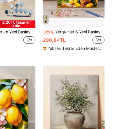
2,20TL tasarruf
edin
 U veya 30 Gx30 U Tuval Resimleri, 2 Adet Boya Fırçasıyla Çizim Boyama, Akrilik Pigment Çiçekler ve Manzaralar, Kendin Yap Boyama, Ev Duvar Dekoru Noel Tatil Hediye Verme
Yetişkinler & Yeni Başlayanlar İçin Dijital Yağlı Boya Seti, 40x50cm/16x20 İnç Tuval, Çerçevesiz, Kolay Akrilik Boyama Malzemeleri (Fırçalar & Boyalar Dahil), Ev Dekorasyonu İçin Uygun, Doğum Günü, Anneler Günü, Babalar Günü, Noel İçin İdeal Hediye
-25%
290,84TL
Yüksek Tekrar Eden Müşteriler