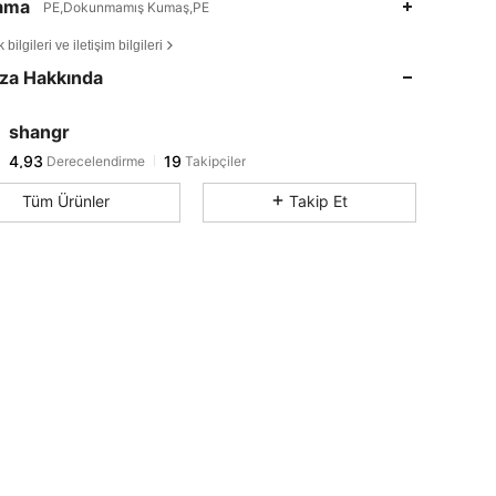
lama
PE,Dokunmamış Kumaş,PE
4,93
19
4,93
19
bilgileri ve iletişim bilgileri
za Hakkında
4,93
19
4,93
19
shangr
4,93
19
Derecelendirme
Takipçiler
j***9
1 gün önce
'i takip etti
Tüm Ürünler
Takip Et