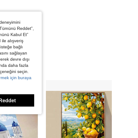
 deneyimini
 “Tümünü Reddet”,
ümünü Kabul Et”
ile alışveriş
isteğe bağlı
asını sağlayan
irerek devre dışı
kında daha fazla
eçeneğini seçin.
örmek için buraya
Reddet