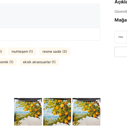
Açık
Güvenlik 
Mağa
1)
muhteşem (1)
resme sadık (3)
omik (1)
eksik aksesuarlar (1)