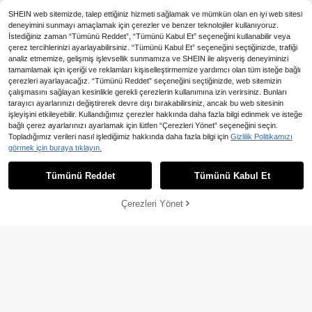
SHEIN web sitemizde, talep ettiğiniz hizmeti sağlamak ve mümkün olan en iyi web sitesi
deneyimini sunmayı amaçlamak için çerezler ve benzer teknolojiler kullanıyoruz.
İstediğiniz zaman “Tümünü Reddet”, “Tümünü Kabul Et” seçeneğini kullanabilir veya
çerez tercihlerinizi ayarlayabilirsiniz. “Tümünü Kabul Et” seçeneğini seçtiğinizde, trafiği
analiz etmemize, gelişmiş işlevsellik sunmamıza ve SHEIN ile alışveriş deneyiminizi
4
tamamlamak için içeriği ve reklamları kişiselleştirmemize yardımcı olan tüm isteğe bağlı
çerezleri ayarlayacağız. “Tümünü Reddet” seçeneğini seçtiğinizde, web sitemizin
8,78TL tasarruf edin
çalışmasını sağlayan kesinlikle gerekli çerezlerin kullanımına izin verirsiniz. Bunları
705,69TL tasarruf
tarayıcı ayarlarınızı değiştirerek devre dışı bırakabilirsiniz, ancak bu web sitesinin
Oillpretty 1 Adet Pembe Kamuflaj Ja
edin
karlı Yüksek Bel Kalça Kaldıran Güv
işleyişini etkileyebilir. Kullandığımız çerezler hakkında daha fazla bilgi edinmek ve isteğe
259
En Çok Satanlar
MISSGUIDED
,01TL
-3%
enlik Şortu, Dikişsiz Fitilli Yüksek El
bağlı çerez ayarlarınızı ayarlamak için lütfen “Çerezleri Yönet” seçeneğini seçin.
Missguided x Playboy Tavşan Dese
astikiyetli Sürtünme Önleyici, Vücu
Spicy Aura Kadın Dantel Boxer Kül
Topladığımız verileri nasıl işlediğimiz hakkında daha fazla bilgi için
Gizlilik Politikamızı
nli Boyshort İç Çamaşırı 3'lü Paket
da Oturan İz Bırakmayan Kırışıklık K
22 kaldı
ot 3'lü Paket
görmek için buraya tıklayın.
21 kaldı
Benzer stokta olan ürünleri göster
Tümünü Görüntüle
Yumuşak Esnek Logolu Bel Bandı G
arşıtı Şekillendirici Tayt, 3D Jakar K
975
322
ünlük Konfor
alça Hattını Belirginleştirir, Elbise ve
,68TL
-42%
,67TL
Eteklerle Kombinlenebilir, Yoga, Fitn
Tümünü Reddet
Tümünü Kabul Et
3,30TL tasarruf edin
Üzgünüm, ürün tükendi.
ess, Günlük Kullanım, Ev Keyfi, Kam
püs Giyimi ve Yaz Gezileri İçin Uyg
En Çok Satanlar
Divavoom
un
Çerezleri Yönet
TÜKENDI
Divavoom Seksi Dantel Kadın İç Ça
maşırı, Nefes Alabilir ve Basit Roma
130
,05TL
-2%
ntik Kadın Erkek Şortu, 1 Parça İç Ç
amaşırı