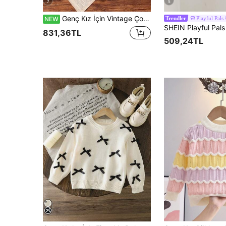
7
5
Genç Kız İçin Vintage Çok Yönlü Jakarlı Çan Kollu Kazak
Playful Pals
NEW
Trendler
831,36TL
509,24TL