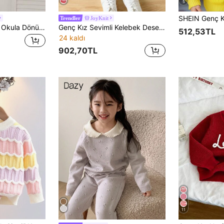
5
JoyKnit
Trendler
SHEIN Playful Pals Okula Dönüş Kız Çocuk Gökkuşağı Gradyan Hırka, Pastel Pembe Peri Okul Kızı Sevimli Fiyonk Süslemeli Kazak Ceket, Genç Kız Düğmeli Örme Sonbahar Kıyafeti
Genç Kız Sevimli Kelebek Desenli Kazak, İlkbahar, Sonbahar ve Kış İçin Uygun
512,53TL
24 kaldı
902,70TL
11