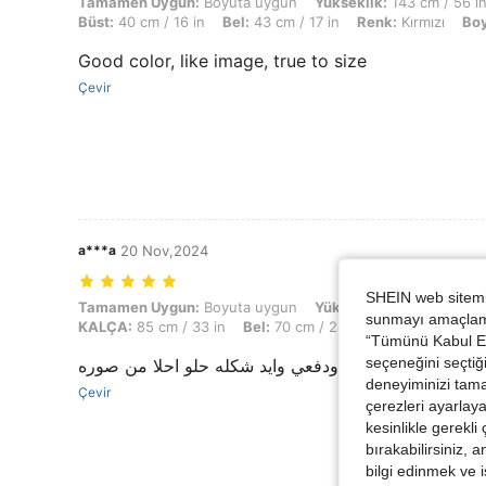
Tamamen Uygun: Boyuta uygun, Yükseklik: 143 cm / 56 in, Ağırlık: 36 
Tamamen Uygun:
Boyuta uygun
Yükseklik:
143 cm / 56 i
Büst:
40 cm / 16 in
Bel:
43 cm / 17 in
Renk:
Kırmızı
Boy
Good color, like image, true to size
Çevir
a***a
20 Nov,2024
SHEIN web sitemiz
Tamamen Uygun: Boyuta uygun, Yükseklik: 156 cm / 61 in, Ağırlık: 5 k
Tamamen Uygun:
Boyuta uygun
Yükseklik:
156 cm / 61 in
sunmayı amaçlamak
KALÇA:
85 cm / 33 in
Bel:
70 cm / 28 in
Renk:
Beyaz
“Tümünü Kabul Et”
seçeneğini seçtiği
تجننننننن ودفعي وايد شكله حلو احلا من صوره
deneyiminizi tama
Çevir
çerezleri ayarlay
kesinlikle gerekli
bırakabilirsiniz, 
bilgi edinmek ve i