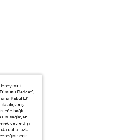
Kırmızı, Boyut: 7Y
 deneyimini
eyaz, Boyut: 7Y
 “Tümünü Reddet”,
ümünü Kabul Et”
ile alışveriş
isteğe bağlı
asını sağlayan
irerek devre dışı
kında daha fazla
eçeneğini seçin.