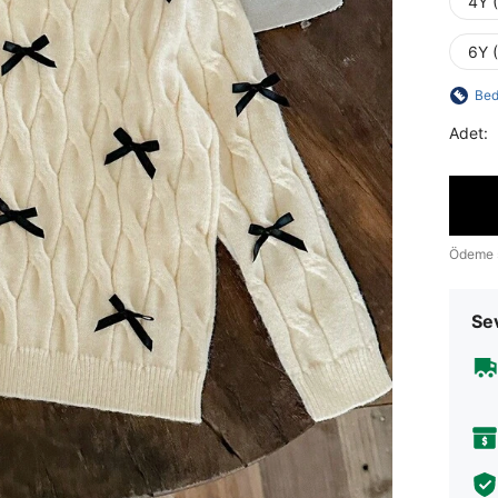
4Y 
6Y 
Bed
Adet:
Ödeme 
Sev