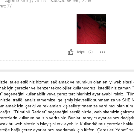
kg / 79 lbs, KALÇA: 56 cm / 22 in, Büst: 40 cm / 16 in, Bel: 43 cm / 17 in, Renk: 
n
Ağırlık:
36 kg / 79 lbs
KALÇA:
56 cm / 22 in
ut:
7Y
Helpful (2)
de, talep ettiğiniz hizmeti sağlamak ve mümkün olan en iyi web sitesi
g / 11 lbs, Büst: 79 cm / 31 in, KALÇA: 85 cm / 33 in, Bel: 70 cm / 28 in, Renk: B
Ağırlık:
5 kg / 11 lbs
Büst:
79 cm / 31 in
 için çerezler ve benzer teknolojiler kullanıyoruz. İstediğiniz zaman
Boyut:
7Y
 seçeneğini kullanabilir veya çerez tercihlerinizi ayarlayabilirsiniz. “T
nizde, trafiği analiz etmemize, gelişmiş işlevsellik sunmamıza ve SHEIN 
mlamak için içeriği ve reklamları kişiselleştirmemize yardımcı olan tüm 
acağız. “Tümünü Reddet” seçeneğini seçtiğinizde, web sitemizin çalışm
 çerezlerin kullanımına izin verirsiniz. Bunları tarayıcı ayarlarınızı değişt
ancak bu web sitesinin işleyişini etkileyebilir. Kullandığımız çerezler hak
steğe bağlı çerez ayarlarınızı ayarlamak için lütfen “Çerezleri Yönet” s