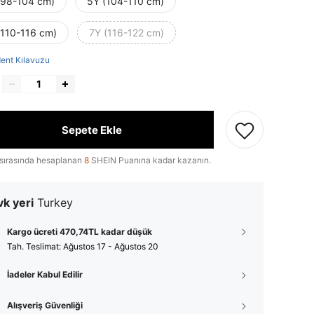
(98-104 cm)
5Y (104-110 cm)
(110-116 cm)
7Y (116-122 cm)
ent Kılavuzu
Sepete Ekle
sırasında hesaplanan
8
SHEIN Puanına kadar kazanın.
k yeri
Turkey
Kargo ücreti 470,74TL kadar düşük
Tah. Teslimat:
Ağustos 17 - Ağustos 20
İadeler Kabul Edilir
Alışveriş Güvenliği