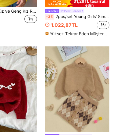
31,28TL tasarruf
edin
SHEIN Genç Kız ve Genç Kız Renkli Çizgili Örme Yuvarlak Yaka Kazak, Günlük Giyim İçin Uygun
Bear Leader
Trendler
2pcs/set Young Girls' Simple Casual Heart & Plaid Patterned Long Sleeve Top And Pleated Skirt Outfit , Autumn And Winter
-3%
1.022,87TL
Yüksek Tekrar Eden Müşteriler