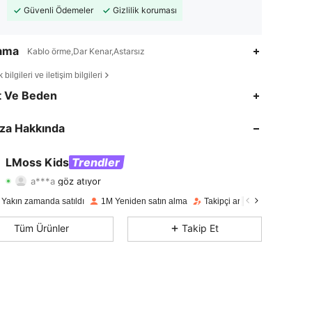
Güvenli Ödemeler
Gizlilik koruması
lama
Kablo örme,Dar Kenar,Astarsız
bilgileri ve iletişim bilgileri
4,89
3.4K
349K
t Ve Beden
4,89
3.4K
349K
za Hakkında
4,89
3.4K
349K
LMoss Kids
Trendler
a***a
göz atıyor
4,89
3.4K
349K
Derecelendirme
Ürünler
Takipçiler
 Yakın zamanda satıldı
1M Yeniden satın alma
Takipçi artışı 40%
4,89
3.4K
349K
Tüm Ürünler
Takip Et
4,89
3.4K
349K
4,89
3.4K
349K
4,89
3.4K
349K