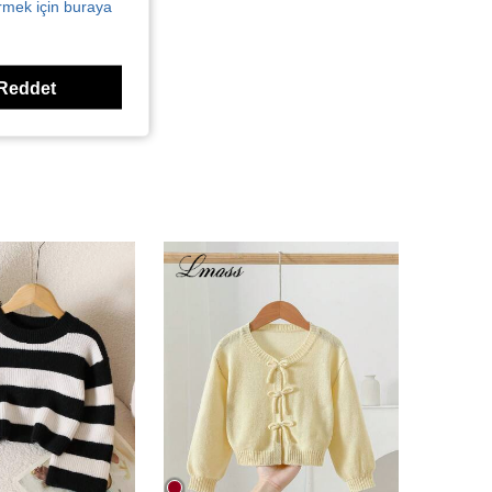
örmek için buraya
Reddet