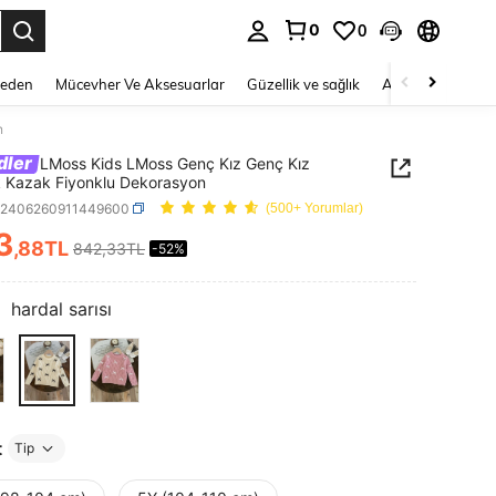
0
0
 to select.
Beden
Mücevher Ve Aksesuarlar
Güzellik ve sağlık
Ayakkabı
Ev T
n
dler
LMoss Kids LMoss Genç Kız Genç Kız
 Kazak Fiyonklu Dekorasyon
k2406260911449600
(500+ Yorumlar)
3
,88TL
842,33TL
-52%
ICE AND AVAILABILITY
:
hardal sarısı
t
Tip