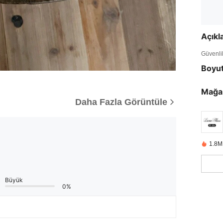
Açık
Güvenlik 
Boyu
Mağa
Daha Fazla Görüntüle
1.8M
Büyük
0%