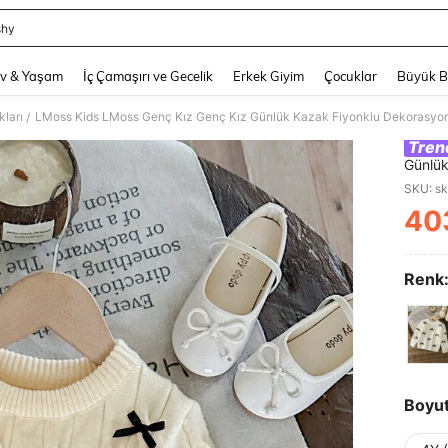
shy
and down arrow keys to navigate search Son arama and Keşif Arama. Press Enter
v & Yaşam
İç Çamaşırı ve Gecelik
Erkek Giyim
Çocuklar
Büyük 
ları
LMoss Kids LMoss Genç Kız Genç Kız Günlük Kazak Fiyonklu Dekorasyo
/
Tren
Günlük
SKU: s
40
PR
Renk
Boyu