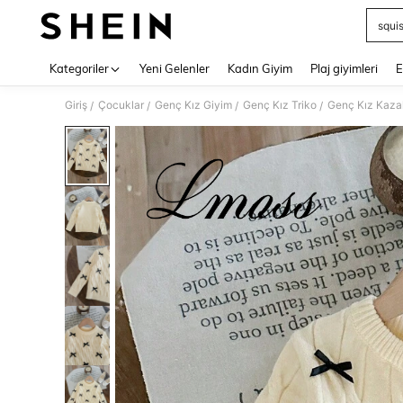
squi
Use up 
Kategoriler
Yeni Gelenler
Kadın Giyim
Plaj giyimleri
E
Giriş
Çocuklar
Genç Kız Giyim
Genç Kız Triko
Genç Kız Kazak
/
/
/
/