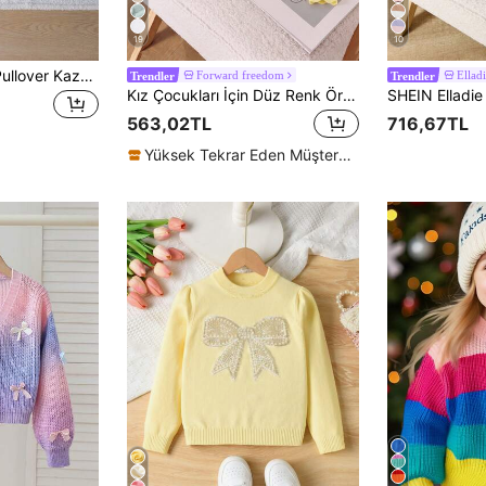
19
10
1 Adet Kız Çocuk Pullover Kazak, Klasik Örgü Desenli Düz Renk Moda V Yaka Slim Fit Uzun Kollu Normal Kalınlıkta Örme Kazak, Göğüs Kısmında Siyah At Nakış Tasarımlı, Rahat ve Vücuda Oturan, Tek Başına Giymeye Uygun, İlkbahar ve Sonbahar İçin Temel Parça, Günlük Casual, Ev Konforu veya Dışarı Çıkışlar İçin Uygun
Forward freedom
Elladi
Trendler
Trendler
Kız Çocukları İçin Düz Renk Örgü Hafif Hırka, Evde Giyinmeye, Dışarı Çıkmaya veya Kurban Bayramı Hediyesine Uygundur
563,02TL
716,67TL
Yüksek Tekrar Eden Müşteriler