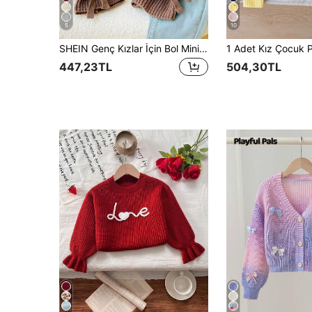
5
10
SHEIN Genç Kızlar İçin Bol Minimalist Yuvarlak Yaka Bağlamalı Kollu Dekoratif Kahverengi Örgü Fitilli Fiyonklu Kazak, Kışlık Okul ve Okula Dönüş Pullover
447,23TL
504,30TL