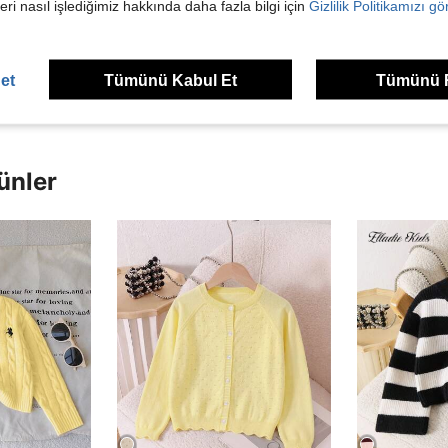
eri nasıl işlediğimiz hakkında daha fazla bilgi için
Gizlilik Politikamızı g
Helpful (2)
dirme Görüntüle
et
Tümünü Kabul Et
Tümünü 
ünler