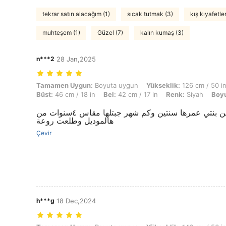
tekrar satın alacağım (1)
sıcak tutmak (3)
kış kıyafetler
muhteşem (1)
Güzel (7)
kalın kumaş (3)
n***2
28 Jan,2025
Tamamen Uygun: Boyuta uygun, Yükseklik: 126 cm / 50 in, Ağırlık: 17 
Tamamen Uygun:
Boyuta uygun
Yükseklik:
126 cm / 50 i
Büst:
46 cm / 18 in
Bel:
42 cm / 17 in
Renk:
Siyah
Boyu
بتجنن بنتي عمرها سنتين وكم شهر جبتلها مقاس ٤سنوات من
هالموديل وطلعت روعة
Çevir
h***g
18 Dec,2024