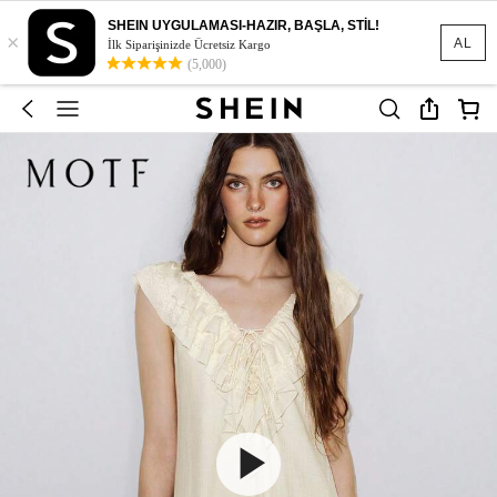
SHEIN UYGULAMASI-HAZIR, BAŞLA, STİL!
×
AL
İlk Siparişinizde Ücretsiz Kargo
(5,000)