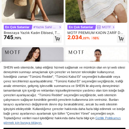
En Çok Satanlar
#Yazlık Sahil Elbisesi
En Çok Satanlar
MOTF
Breezaya Yazlık Kadın Elbisesi, Te
MOTF PREMIUM KADIN ZARİF DEL
745
2.034
mmuz Festivali, Gezi Kıyafeti Elbise
İKLİ DANTEL ÇOK KATMANLI FIRFI
,75TL
,22TL
-10%
si, Plaj Tatili, Tatil Gezisi Kıyafeti, H
RI KISA ASKILI ELBİSE
aki Kadın Elbisesi, Omuz Açık Üç Ç
eyrek Kol Büzgülü Kadın Elbisesi, G
ünlük Kadın Elbisesi, Tatil Kıyafeti, T
atil Kadın Elbisesi, Parti Elbisesi, Gü
nlük Parti Kıyafeti, Günlük Parti Elbi
sesi
SHEIN web sitemizde, talep ettiğiniz hizmeti sağlamak ve mümkün olan en iyi web sitesi
deneyimini sunmayı amaçlamak için çerezler ve benzer teknolojiler kullanıyoruz.
İstediğiniz zaman “Tümünü Reddet”, “Tümünü Kabul Et” seçeneğini kullanabilir veya
çerez tercihlerinizi ayarlayabilirsiniz. “Tümünü Kabul Et” seçeneğini seçtiğinizde, trafiği
analiz etmemize, gelişmiş işlevsellik sunmamıza ve SHEIN ile alışveriş deneyiminizi
tamamlamak için içeriği ve reklamları kişiselleştirmemize yardımcı olan tüm isteğe bağlı
çerezleri ayarlayacağız. “Tümünü Reddet” seçeneğini seçtiğinizde, web sitemizin
çalışmasını sağlayan kesinlikle gerekli çerezlerin kullanımına izin verirsiniz. Bunları
tarayıcı ayarlarınızı değiştirerek devre dışı bırakabilirsiniz, ancak bu web sitesinin
işleyişini etkileyebilir. Kullandığımız çerezler hakkında daha fazla bilgi edinmek ve isteğe
bağlı çerez ayarlarınızı ayarlamak için lütfen “Çerezleri Yönet” seçeneğini seçin.
Topladığımız verileri nasıl işlediğimiz hakkında daha fazla bilgi için
Gizlilik Politikamızı
görmek için buraya tıklayın.