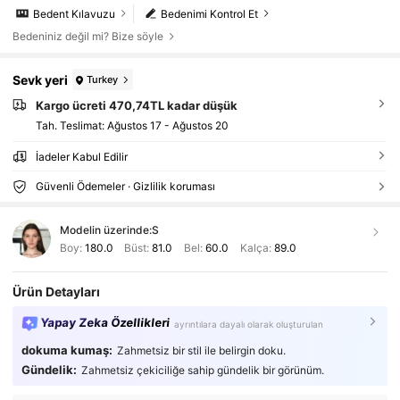
Bedent Kılavuzu
Bedenimi Kontrol Et
Bedeniniz değil mi? Bize söyle
Sevk yeri
Turkey
Kargo ücreti 470,74TL kadar düşük
Tah. Teslimat:
Ağustos 17 - Ağustos 20
İadeler Kabul Edilir
Güvenli Ödemeler · Gizlilik koruması
Modelin üzerinde:
S
Boy:
180.0
Büst:
81.0
Bel:
60.0
Kalça:
89.0
Ürün Detayları
Yapay Zeka Özellikleri
ayrıntılara dayalı olarak oluşturulan
dokuma kumaş:
Zahmetsiz bir stil ile belirgin doku.
Gündelik:
Zahmetsiz çekiciliğe sahip gündelik bir görünüm.