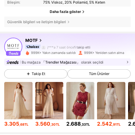
Bileşim:
75% Viskoz, 20% Poliamid, 5% Keten
Daha fazla göster
Güvenlik bilgileri ve iletişim bilgileri
4.5M Takipçiler
4,85
MOTF
4.5M Takipçiler
4,85
j***a
7 saat önce
'i takip etti
999K+ Yakın zamanda satıldı
999K+ Yeniden satın alma
4.5M Takipçiler
4,85
Bu mağaza
「Trendler Mağazası」
olarak seçildi
4.5M Takipçiler
4,85
Takip Et
Tüm Ürünler
4.5M Takipçiler
4,85
4.5M Takipçiler
4,85
4.5M Takipçiler
4,85
3.305
3.560
2.688
2.542
2.
,68TL
,30TL
,33TL
,91TL
4.5M Takipçiler
4,85