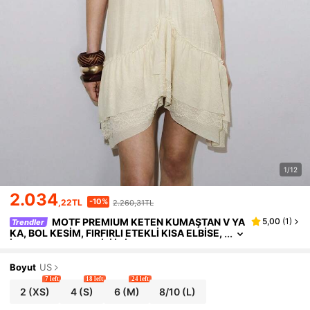
1/12
2.034
-10%
,22TL
2.260,31TL
MOTF PREMIUM KETEN KUMAŞTAN V YA
5,00
(
1
)
Trendler
KA, BOL KESİM, FIRFIRLI ETEKLİ KISA ELBİSE,
İLKBAHAR/YAZ TATİLİ İÇİN UYGUNDUR.
Boyut
US
7 left
18 left
24 left
2
(XS)
4
(S)
6
(M)
8/10
(L)