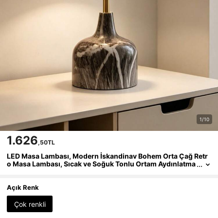
1/10
1.626
,50TL
LED Masa Lambası, Modern İskandinav Bohem Orta Çağ Retr
o Masa Lambası, Sıcak ve Soğuk Tonlu Ortam Aydınlatma
sı, Minimalist Vintage Avrupa-Amerikan Endüstriyel Tarz
Dekoratif Lamba
Açık Renk
Çok renkli