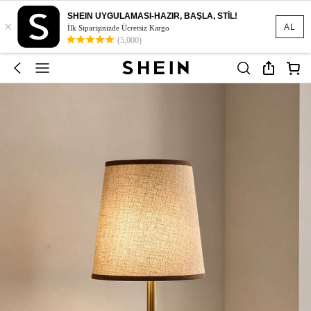
SHEIN UYGULAMASI-HAZIR, BAŞLA, STİL!
×
AL
İlk Siparişinizde Ücretsiz Kargo
(5,000)