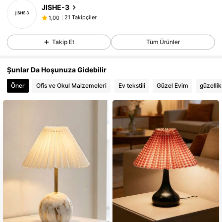
21 Takipçiler
1,00
JISHE-3
21 Takipçiler
1,00
21 Takipçiler
1,00
Takip Et
Tüm Ürünler
21 Takipçiler
1,00
21 Takipçiler
1,00
Şunlar Da Hoşunuza Gidebilir
Öner
Ofis ve Okul Malzemeleri
Ev tekstili
Güzel Evim
güzellik