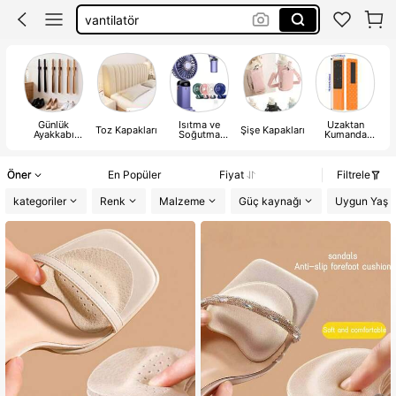
şemsiye
araba örtüsü
ev terliği
Günlük
Isıtma ve
Uzaktan
K
Toz Kapakları
Şişe Kapakları
Ayakkabı
Soğutma
Kumanda
Aksesuarları
Malzemeleri
Kapakları
Öner
En Popüler
Fiyat
Filtrele
kategoriler
Renk
Malzeme
Güç kaynağı
Uygun Yaş