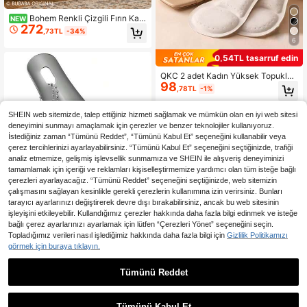
Bohem Renkli Çizgili Fırın Kap
NEW
272
ağı Örtüsü, Toz Geçirmez Saklama
,73TL
-34%
Perdesi Fırın Kapağı Örtüsü, Fırfırlı K
6
enar Dekorlu Mutfak Ocağı Toz Ört
üsü, 76*54cm, %100 Polyester
0,54TL tasarruf edin
QKC 2 adet Kadın Yüksek Topuklu
98
Ayakkabı İç Tabanlığı, Yumuşak ve
,78TL
-1%
Rahat, Kendinden Yapışkanlı, Ter E
mici ve Kaymaz, Yazlık Sandaletler
1
diğer satıcı
İçin Uygundur
SHEIN web sitemizde, talep ettiğiniz hizmeti sağlamak ve mümkün olan en iyi web sitesi
deneyimini sunmayı amaçlamak için çerezler ve benzer teknolojiler kullanıyoruz.
İstediğiniz zaman “Tümünü Reddet”, “Tümünü Kabul Et” seçeneğini kullanabilir veya
çerez tercihlerinizi ayarlayabilirsiniz. “Tümünü Kabul Et” seçeneğini seçtiğinizde, trafiği
analiz etmemize, gelişmiş işlevsellik sunmamıza ve SHEIN ile alışveriş deneyiminizi
tamamlamak için içeriği ve reklamları kişiselleştirmemize yardımcı olan tüm isteğe bağlı
çerezleri ayarlayacağız. “Tümünü Reddet” seçeneğini seçtiğinizde, web sitemizin
çalışmasını sağlayan kesinlikle gerekli çerezlerin kullanımına izin verirsiniz. Bunları
tarayıcı ayarlarınızı değiştirerek devre dışı bırakabilirsiniz, ancak bu web sitesinin
Paslanmaz Çelik Mini Taşınabilir Ay
işleyişini etkileyebilir. Kullandığımız çerezler hakkında daha fazla bilgi edinmek ve isteğe
90
akkabı Çekeceği, Kompakt Ayakka
,54TL
bağlı çerez ayarlarınızı ayarlamak için lütfen “Çerezleri Yönet” seçeneğini seçin.
bı Çıkarma Aleti, Ayakkabı Çekme A
Topladığımız verileri nasıl işlediğimiz hakkında daha fazla bilgi için
Gizlilik Politikamızı
paratı, Ayakkabı, İlkbahar Yaz Seçe
1
diğer satıcı
nekleri, Nedime Hediyeleri, Oda, Yat
görmek için buraya tıklayın.
ak Odası Dekorasyonu, Plaj, Seyah
at, Erkekler İçin, Kadınlar İçin, Tatil,
Tümünü Reddet
Sevimli Şeyler, Anneler Günü Hediy
esi, Yatak Odası Dekorasyonu, Bah
1
çe, Mutfak Dekorasyonu, Yaz, Plaj,
0
Seyahat Gereçleri, Oda Dekorasyo
Tümünü Kabul Et