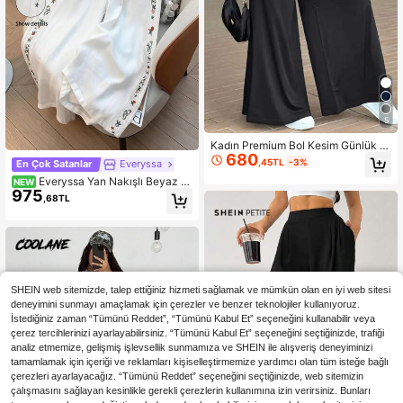
5
Kadın Premium Bol Kesim Günlük Y
680
er Boyu Geniş Paça Pantolon, Sonb
,45TL
-3%
En Çok Satanlar
Everyssa
ahar Okula Dönüş ve İşe Gidiş İçin
Everyssa Yan Nakışlı Beyaz G
NEW
975
eniş Paça Kadın Pantolon, Çok Yönl
,68TL
ü ve Zarif
SHEIN web sitemizde, talep ettiğiniz hizmeti sağlamak ve mümkün olan en iyi web sitesi
deneyimini sunmayı amaçlamak için çerezler ve benzer teknolojiler kullanıyoruz.
İstediğiniz zaman “Tümünü Reddet”, “Tümünü Kabul Et” seçeneğini kullanabilir veya
çerez tercihlerinizi ayarlayabilirsiniz. “Tümünü Kabul Et” seçeneğini seçtiğinizde, trafiği
analiz etmemize, gelişmiş işlevsellik sunmamıza ve SHEIN ile alışveriş deneyiminizi
tamamlamak için içeriği ve reklamları kişiselleştirmemize yardımcı olan tüm isteğe bağlı
çerezleri ayarlayacağız. “Tümünü Reddet” seçeneğini seçtiğinizde, web sitemizin
çalışmasını sağlayan kesinlikle gerekli çerezlerin kullanımına izin verirsiniz. Bunları