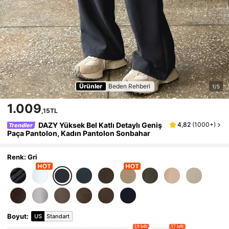
Ürünler
Beden Rehberi
1/5
1.009
,15TL
DAZY Yüksek Bel Katlı Detaylı Geniş
4,82
(
1000+
)
Trendler
Paça Pantolon, Kadın Pantolon Sonbahar
Renk: Gri
Boyut
:
US
Standart
19 left
37 left