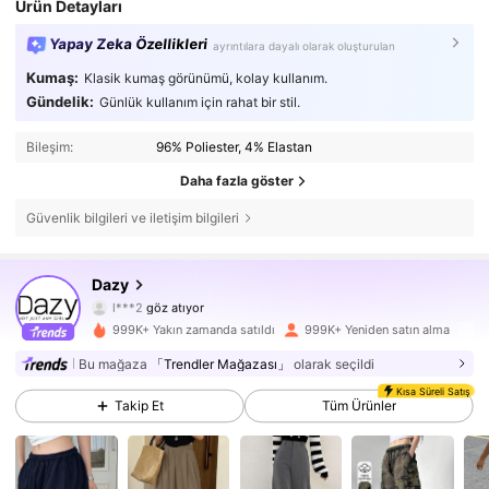
Ürün Detayları
Yapay Zeka Özellikleri
ayrıntılara dayalı olarak oluşturulan
Kumaş:
Klasik kumaş görünümü, kolay kullanım.
Gündelik:
Günlük kullanım için rahat bir stil.
Bileşim:
96% Poliester, 4% Elastan
Daha fazla göster
Güvenlik bilgileri ve iletişim bilgileri
6.6M Takipçiler
4,86
Dazy
l***2
göz atıyor
6.6M Takipçiler
4,86
999K+ Yakın zamanda satıldı
999K+ Yeniden satın alma
Bu mağaza
「Trendler Mağazası」
olarak seçildi
6.6M Takipçiler
4,86
Kısa Süreli Satış
Takip Et
Tüm Ürünler
6.6M Takipçiler
4,86