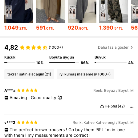
6.6M Takipçiler
4,86
6.6M Takipçiler
4,86
1.049
591
920
1.390
56
,21TL
,01TL
,80TL
,54TL
6.6M Takipçiler
4,86
4,82
6.6M Takipçiler
4,86
(1000+)
Daha fazla göster
Küçük
Boyuta uygun
Büyük
6.6M Takipçiler
4,86
10%
86%
4%
tekrar satın alacağım
(21)
iyi kumaş malzemesi
(1000+)
6.6M Takipçiler
4,86
A***a
Renk: Beyaz / Boyut: M
6.6M Takipçiler
4,86
Amazing
.
Good
quality
🥰
Helpful
(42)
v***2
Renk: Kahve Kahverengi / Boyut: M
The
perfect
brown
trousers
!
Go
buy
them
!🤎
I
'
m
in
love
with
them
!
my
measurements
are
correct
!