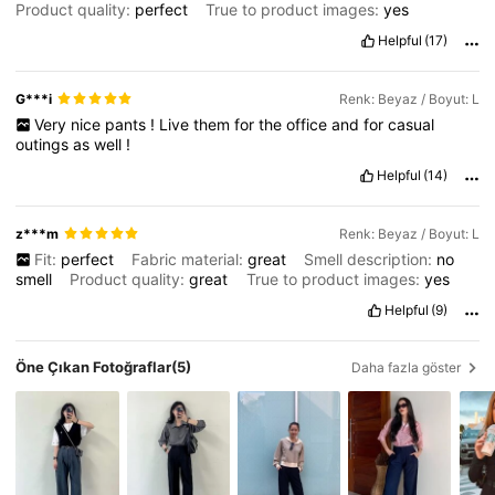
Product quality:
perfect
True to product images:
yes
Helpful
(17)
G***i
Renk: Beyaz / Boyut: L
Very
nice
pants
!
Live
them
for
the
office
and
for
casual
outings
as
well
!
Helpful
(14)
z***m
Renk: Beyaz / Boyut: L
Fit:
perfect
Fabric material:
great
Smell description:
no
smell
Product quality:
great
True to product images:
yes
Helpful
(9)
Öne Çıkan Fotoğraflar
(5)
Daha fazla göster