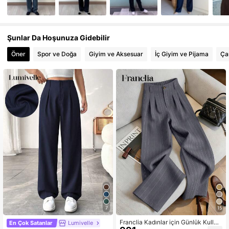
Şunlar Da Hoşunuza Gidebilir
Öner
Spor ve Doğa
Giyim ve Aksesuar
İç Giyim ve Pijama
Çan
7
15
Franclia Kadınlar için Günlük Kullan
En Çok Satanlar
Lumivelle