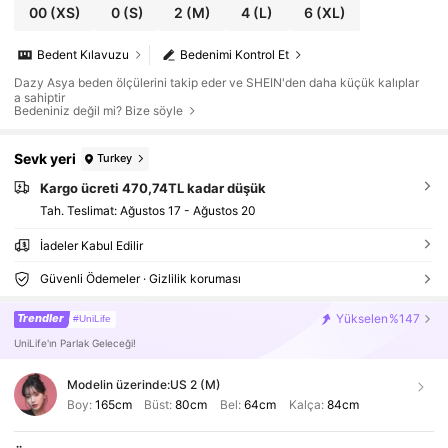
00
(XS)
0
(S)
2
(M)
4
(L)
6
(XL)
Bedent Kılavuzu
Bedenimi Kontrol Et
Dazy Asya beden ölçülerini takip eder ve SHEIN'den daha küçük kalıplar
a sahiptir
Bedeniniz değil mi? Bize söyle
Sevk yeri
Turkey
Kargo ücreti 470,74TL kadar düşük
Tah. Teslimat:
Ağustos 17 - Ağustos 20
İadeler Kabul Edilir
Güvenli Ödemeler · Gizlilik koruması
Trendler
Yükselen
%147
#UniLife
UniLife'ın Parlak Geleceği!
Modelin üzerinde:
US 2 (M)
Boy:
165cm
Büst:
80cm
Bel:
64cm
Kalça:
84cm