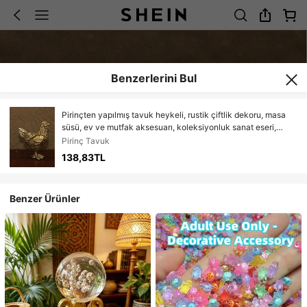
Benzerlerini Bul
Pirinçten yapılmış tavuk heykeli, rustik çiftlik dekoru, masa
süsü, ev ve mutfak aksesuarı, koleksiyonluk sanat eseri,
eşsiz çiftlik evi hediyesi.
Pirinç Tavuk
138,83TL
Benzer Ürünler