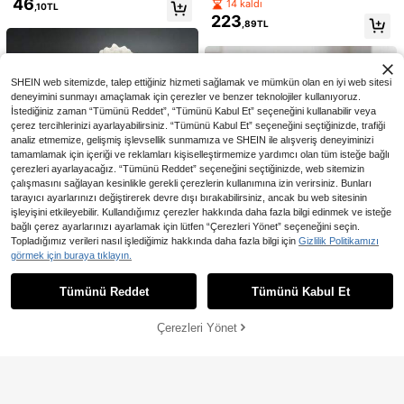
46
avşan Figürü, Ev, Ofis Masası ve Ba
14 kaldı
,10TL
emesi, Oturma Odası Şömine Rafı v
hçe İçin Şık Çok Amaçlı Dekor, Işıltı
223
e Kitaplık İçin Rustik Stil Sonbahar
,89TL
lı Detaylı ve İnce İşçilikli
Orta Süsü
SHEIN web sitemizde, talep ettiğiniz hizmeti sağlamak ve mümkün olan en iyi web sitesi
deneyimini sunmayı amaçlamak için çerezler ve benzer teknolojiler kullanıyoruz.
İstediğiniz zaman “Tümünü Reddet”, “Tümünü Kabul Et” seçeneğini kullanabilir veya
çerez tercihlerinizi ayarlayabilirsiniz. “Tümünü Kabul Et” seçeneğini seçtiğinizde, trafiği
analiz etmemize, gelişmiş işlevsellik sunmamıza ve SHEIN ile alışveriş deneyiminizi
tamamlamak için içeriği ve reklamları kişiselleştirmemize yardımcı olan tüm isteğe bağlı
çerezleri ayarlayacağız. “Tümünü Reddet” seçeneğini seçtiğinizde, web sitemizin
çalışmasını sağlayan kesinlikle gerekli çerezlerin kullanımına izin verirsiniz. Bunları
tarayıcı ayarlarınızı değiştirerek devre dışı bırakabilirsiniz, ancak bu web sitesinin
işleyişini etkileyebilir. Kullandığımız çerezler hakkında daha fazla bilgi edinmek ve isteğe
En Çok Satanlar
Cirelle
En Çok Satanlar
Cirelle
bağlı çerez ayarlarınızı ayarlamak için lütfen “Çerezleri Yönet” seçeneğini seçin.
Hercules Retro Roma Sanatı Alçı H
Cirelle İskandinav Reçine Heykeli,
Cirelle 1 Adet Sevimli El Oyması Ahş
Topladığımız verileri nasıl işlediğimiz hakkında daha fazla bilgi için
Gizlilik Politikamızı
eykel Sanat Taslağı Öğretim Aracı
14 kaldı
346
Soyut Yüz Heykeli, Modern Oturma
ap Kedi Figürü, El Boyaması Ahşap
3 kaldı
,81TL
görmek için buraya tıklayın.
Masaüstü Dekorasyon Süsü Hediy
Benzer stokta olan ürünleri göster
1.279
Tümünü Görüntüle
Odası Dekorasyonu, Bar Dolabı San
Hayvan Heykelciği, Ayakta Duran K
898
,69TL
-3%
e Yaratıcı Mezuniyet Hediyesi Otur
,85TL
atı, Ev Dekorasyonu
edi Masaüstü Dekoratif Heykel, Min
ma Odası Ev Dekorasyonu Oturma
i Masaüstü Süsü ve Kedi Severler İç
Tümünü Reddet
Tümünü Kabul Et
Üzgünüm, ürün tükendi.
Odası Dekorasyon Süsü Doğum Gü
in Hediye
nü Hediyesi Ev Dekorasyon Süsü
Eriyen Kedi Figürü Modern Minimali
st Plastik Heykel, Ev Oturma Odası
Çerezleri Yönet
5 kaldı
TÜKENDI
Yatak Odası Ofis Masa Dekoru İçin
126
,76TL
Uygun, Sevimli Eriyen Kedi Küçük
Heykel Yaratıcı Minimalist Plastik S
üs Eşyası, Ev ve Ofis Masa Mini Mo
del Dekorasyonu İçin Uygun, Mode
rn Minimalist Eriyen Kedi Heykeli Pl