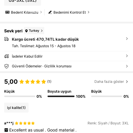
US-3XL
(5XL)
Bedent Kılavuzu
Bedenimi Kontrol Et
Sevk yeri
Turkey
Kargo ücreti 470,74TL kadar düşük
Tah. Teslimat:
Ağustos 15 - Ağustos 18
İadeler Kabul Edilir
Güvenli Ödemeler · Gizlilik koruması
5,00
(1)
Daha fazla göster
Küçük
Boyuta uygun
Büyük
0%
100%
0%
iyi kalite
(1)
a***j
Renk: Siyah / Boyut: 3XL
Excellent
as
usual
.
Good
material
.