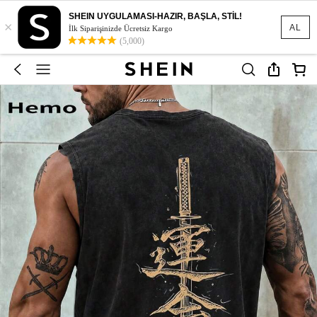
SHEIN UYGULAMASI-HAZIR, BAŞLA, STİL!
×
AL
İlk Siparişinizde Ücretsiz Kargo
(5,000)