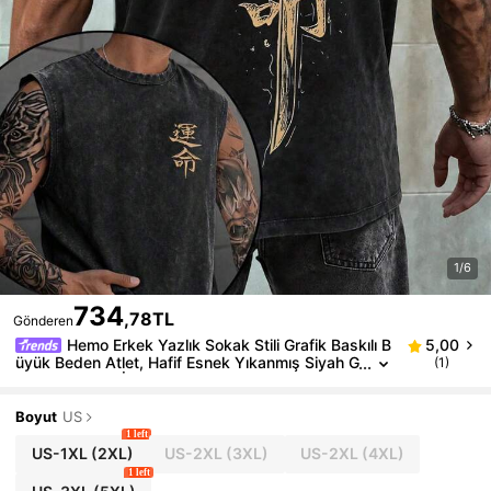
1/6
734
,78TL
Gönderen
Hemo Erkek Yazlık Sokak Stili Grafik Baskılı B
5,00
üyük Beden Atlet, Hafif Esnek Yıkanmış Siyah G
(1)
ünlük Kullanım İçin Kolsuz Tişört
Boyut
US
1 left
US-1XL
(2XL)
US-2XL
(3XL)
US-2XL
(4XL)
1 left