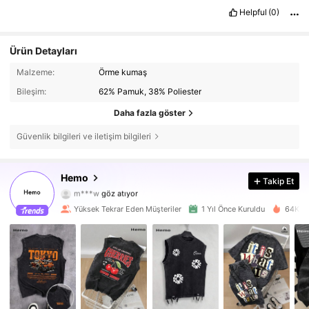
Helpful
(0)
Ürün Detayları
Malzeme:
Örme kumaş
Bileşim:
62% Pamuk, 38% Poliester
Daha fazla göster
Güvenlik bilgileri ve iletişim bilgileri
27K Takipçiler
4,86
Hemo
Takip Et
m***w
göz atıyor
27K Takipçiler
4,86
Yüksek Tekrar Eden Müşteriler
1 Yıl Önce Kuruldu
64K+ Y
27K Takipçiler
4,86
27K Takipçiler
4,86
27K Takipçiler
4,86