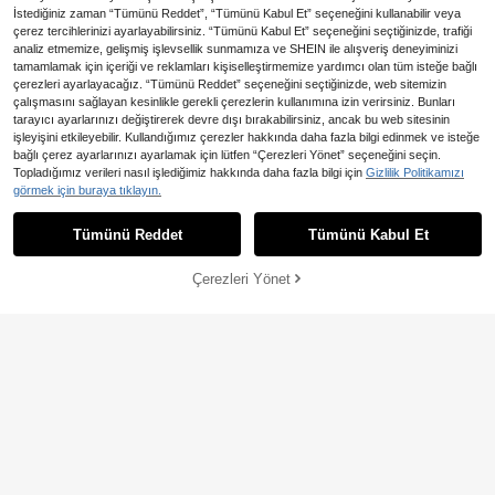
İstediğiniz zaman “Tümünü Reddet”, “Tümünü Kabul Et” seçeneğini kullanabilir veya
çerez tercihlerinizi ayarlayabilirsiniz. “Tümünü Kabul Et” seçeneğini seçtiğinizde, trafiği
analiz etmemize, gelişmiş işlevsellik sunmamıza ve SHEIN ile alışveriş deneyiminizi
tamamlamak için içeriği ve reklamları kişiselleştirmemize yardımcı olan tüm isteğe bağlı
çerezleri ayarlayacağız. “Tümünü Reddet” seçeneğini seçtiğinizde, web sitemizin
çalışmasını sağlayan kesinlikle gerekli çerezlerin kullanımına izin verirsiniz. Bunları
tarayıcı ayarlarınızı değiştirerek devre dışı bırakabilirsiniz, ancak bu web sitesinin
işleyişini etkileyebilir. Kullandığımız çerezler hakkında daha fazla bilgi edinmek ve isteğe
12,62TL tasarruf edin
bağlı çerez ayarlarınızı ayarlamak için lütfen “Çerezleri Yönet” seçeneğini seçin.
En Çok Satanlar
Lonblece
Topladığımız verileri nasıl işlediğimiz hakkında daha fazla bilgi için
Gizlilik Politikamızı
Lonblece Erkek Yazlık Kolsuz Atletl
görmek için buraya tıklayın.
er Smiling Elements
544
,36TL
-2%
Tümünü Reddet
Tümünü Kabul Et
Çerezleri Yönet
SEPETE EKLE