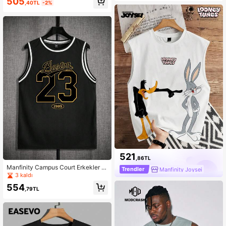
505
,40TL
-2%
521
,86TL
Manfinity Campus Court Erkekler B
Trendler
Manfinity Joysei
üyük Beden Atletler
3 kaldı
554
,79TL