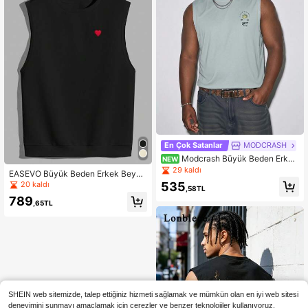
En Çok Satanlar
MODCRASH
Modcrash Büyük Beden Erkek
NEW
ler İçin Tatil Amaçlı Günlük Hindista
29 kaldı
EASEVO Büyük Beden Erkek Beyaz
n Cevizi Ağacı ve Harf Baskılı Askılı
Kalp Desenli Örme Atlet, Yaz İçin U
535
20 kaldı
Tişört
,58TL
ygun
789
,65TL
SHEIN web sitemizde, talep ettiğiniz hizmeti sağlamak ve mümkün olan en iyi web sitesi
deneyimini sunmayı amaçlamak için çerezler ve benzer teknolojiler kullanıyoruz.