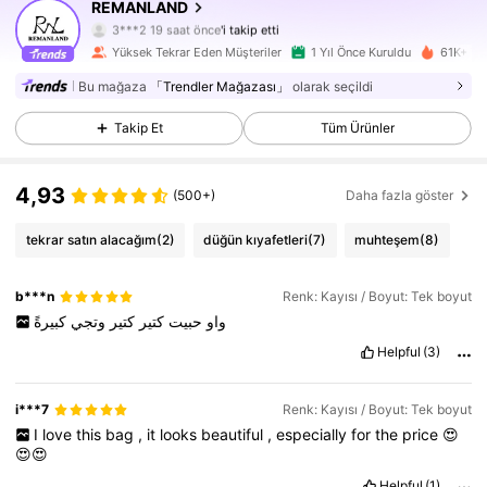
REMANLAND
8.1K Takipçiler
4,91
3***2
19 saat önce
'i takip etti
Yüksek Tekrar Eden Müşteriler
1 Yıl Önce Kuruldu
61K+ Yak
8.1K Takipçiler
4,91
Bu mağaza
「Trendler Mağazası」
olarak seçildi
8.1K Takipçiler
4,91
Takip Et
Tüm Ürünler
8.1K Takipçiler
4,91
4,93
(500+)
Daha fazla göster
8.1K Takipçiler
4,91
tekrar satın alacağım
(2)
düğün kıyafetleri
(7)
muhteşem
(8)
8.1K Takipçiler
4,91
b***n
Renk: Kayısı / Boyut: Tek boyut
واو
حبيت
كتير
كتير
وتجي
كبيرةً
8.1K Takipçiler
4,91
Helpful
(3)
8.1K Takipçiler
4,91
i***7
Renk: Kayısı / Boyut: Tek boyut
I
love
this
bag
,
it
looks
beautiful
,
especially
for
the
price
😍
8.1K Takipçiler
4,91
😍😍
Helpful
(1)