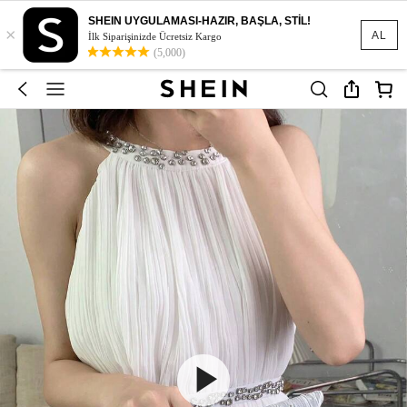
SHEIN UYGULAMASI-HAZIR, BAŞLA, STİL!
×
AL
İlk Siparişinizde Ücretsiz Kargo
(5,000)