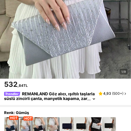
1/9
532
,84TL
REMANLAND Göz alıcı, ışıltılı taşlarla
4,93
(
500+
)
Trendler
süslü zincirli çanta, manyetik kapama, zar
if ve şık parti çantası, kadınların doğum g
ünü partileri için uygun, büyüleyici akşam om
uz çantası.
Renk: Gümüş