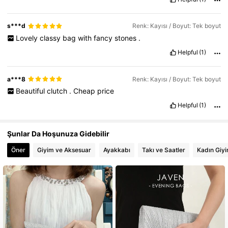
8.1K Takipçiler
4,91
s***d
Renk: Kayısı / Boyut: Tek boyut
8.1K Takipçiler
4,91
Lovely
classy
bag
with
fancy
stones
.
Helpful
(1)
a***8
Renk: Kayısı / Boyut: Tek boyut
Beautiful
clutch
.
Cheap
price
Helpful
(1)
Şunlar Da Hoşunuza Gidebilir
Öner
Giyim ve Aksesuar
Ayakkabı
Takı ve Saatler
Kadın Giy