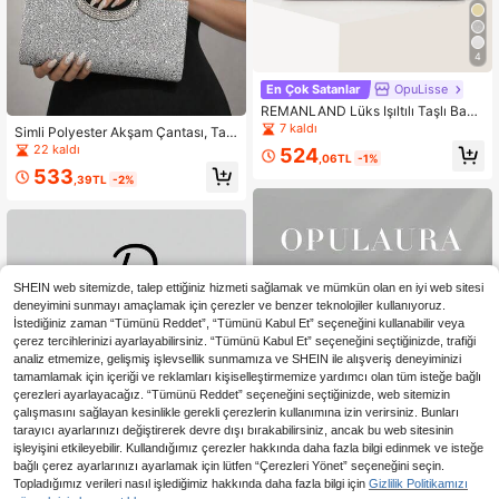
4
En Çok Satanlar
OpuLisse
REMANLAND Lüks Işıltılı Taşlı Bağc
ıklı Zincirli Kadın Parti Çantası Akşa
7 kaldı
Simli Polyester Akşam Çantası, Taşl
m Çantası, Şık Büyüleyici Zarf Tipi
ı Oval Metal Saplı, Gümüş ve Altın,
22 kaldı
524
Clutch Balo Çantası, Metal Zincirli
,06TL
-1%
Kadın Resmi Düğün Parti Ziyafet El
Omuz Çantası ve Çapraz Askılı Çan
533
Çantası
,39TL
-2%
ta, Payetli Balo Elbisesi ve Gelinlik İ
çin Mükemmel Uyum, Sevdikleriniz
İçin En İyi Hediye
SHEIN web sitemizde, talep ettiğiniz hizmeti sağlamak ve mümkün olan en iyi web sitesi
deneyimini sunmayı amaçlamak için çerezler ve benzer teknolojiler kullanıyoruz.
İstediğiniz zaman “Tümünü Reddet”, “Tümünü Kabul Et” seçeneğini kullanabilir veya
çerez tercihlerinizi ayarlayabilirsiniz. “Tümünü Kabul Et” seçeneğini seçtiğinizde, trafiği
analiz etmemize, gelişmiş işlevsellik sunmamıza ve SHEIN ile alışveriş deneyiminizi
tamamlamak için içeriği ve reklamları kişiselleştirmemize yardımcı olan tüm isteğe bağlı
çerezleri ayarlayacağız. “Tümünü Reddet” seçeneğini seçtiğinizde, web sitemizin
çalışmasını sağlayan kesinlikle gerekli çerezlerin kullanımına izin verirsiniz. Bunları
tarayıcı ayarlarınızı değiştirerek devre dışı bırakabilirsiniz, ancak bu web sitesinin
işleyişini etkileyebilir. Kullandığımız çerezler hakkında daha fazla bilgi edinmek ve isteğe
bağlı çerez ayarlarınızı ayarlamak için lütfen “Çerezleri Yönet” seçeneğini seçin.
Topladığımız verileri nasıl işlediğimiz hakkında daha fazla bilgi için
Gizlilik Politikamızı