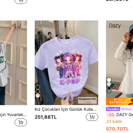
6
8
Kız Çocukları İçin Günlük Kullanıma Uygun, Sevimli Çizgi Film Sanal İdolü, Dondurma, Kelebek, Yıldız, Kalp Desenli Tişört, İlkbahar, Yaz ve Sonbahar Mevsimlerine Uygun, Konforlu Günlük Giyim.
Dazy
Trendler
DAZY Genç Kızlar İçin Yuvarlak Yakalı Kısa Kollu İngilizce Harf Baskılı Tişört İlkbahar Yaz
DAZY Genç Kızlar İçin Yu
-3%
251,88TL
23 kaldı
570,70TL