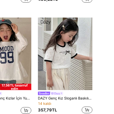
17,56TL tasarruf
edin
Dazy
Trendler
varlak Yaka Günlük Fırfır Detaylı Kolsuz Tişört
DAZY Genç Kız Sloganlı Baskılı Fiyonklu Yuvarlak Yaka Kısa Kollu Günlük Yazlık Tişört
14 kaldı
357,79TL