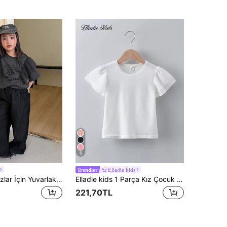
5
Elladie kids
Trendler
DAZY Genç Kızlar İçin Yuvarlak Yakalı Fırfırlı File Kumaşlı Günlük Kısa Kollu İngilizce Harf Baskılı Tişört
Elladie kids 1 Parça Kız Çocuk Fırfırlı Etek Yuvarlak Yaka Düz Beyaz Sade Tişört, Çok Yönlü
221,70TL