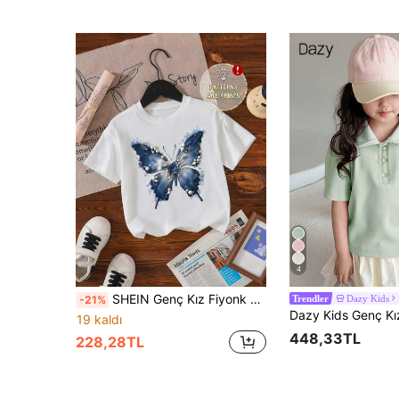
4
SHEIN Genç Kız Fiyonk Desenli Çok Yönlü Sevimli Her Eşleşen Yuvarlak Yaka Kısa Kollu Tişört, Rahat Günlük Giyim
Dazy Kids
-21%
Trendler
19 kaldı
448,33TL
228,28TL