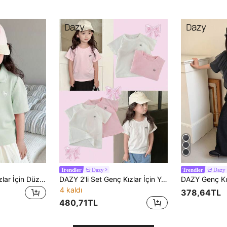
Dazy
Dazy
Trendler
Trendler
Dazy Kids Genç Kızlar İçin Düz Kısa Kollu Polo Yaka Tişört, Minimalist Moda, Yaz Paskalya
DAZY 2'li Set Genç Kızlar İçin Yuvarlak Yaka Örgü Fiyonklu İşlemeli Tişört İlkbahar Yaz
4 kaldı
378,64TL
480,71TL