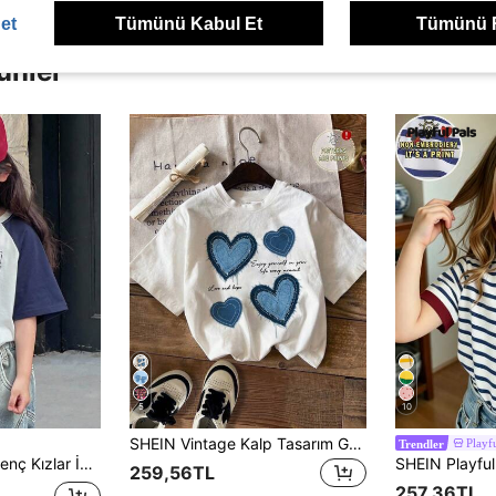
et
Tümünü Kabul Et
Tümünü 
ünler
5
10
SHEIN Vintage Kalp Tasarım Genç Kız Rahat Basit Yuvarlak Yaka Kısa Kollu Tişört, Yaz İçin Uygun
Playfu
Trendler
Baskılı Kısa Kollu Örme Tişört, Yazlık
259,56TL
257,36TL