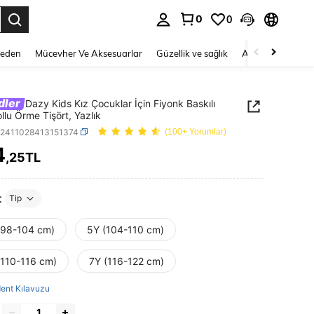
0
0
 to select.
Beden
Mücevher Ve Aksesuarlar
Güzellik ve sağlık
Ayakkabı
Ev T
dler
Dazy Kids Kız Çocuklar İçin Fiyonk Baskılı
llu Örme Tişört, Yazlık
k2411028413151374
(100+ Yorumlar)
4
,25TL
ICE AND AVAILABILITY
t
Tip
(98-104 cm)
5Y (104-110 cm)
(110-116 cm)
7Y (116-122 cm)
ent Kılavuzu