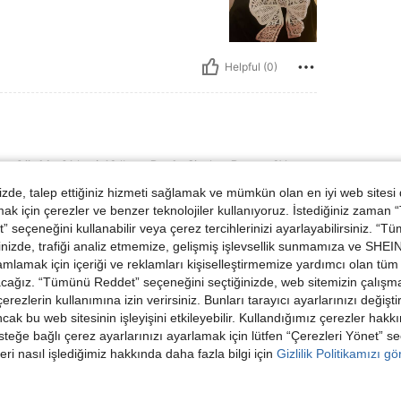
Helpful (0)
 kg / 46 lbs, Renk: Siyah, Boyut: 6Y
n
Ağırlık:
21 kg / 46 lbs
Renk:
Siyah
Boyut:
6Y
de, talep ettiğiniz hizmeti sağlamak ve mümkün olan en iyi web sitesi
the one of the photos
 için çerezler ve benzer teknolojiler kullanıyoruz. İstediğiniz zaman
 seçeneğini kullanabilir veya çerez tercihlerinizi ayarlayabilirsiniz. “T
nizde, trafiği analiz etmemize, gelişmiş işlevsellik sunmamıza ve SHEIN 
mlamak için içeriği ve reklamları kişiselleştirmemize yardımcı olan tüm 
acağız. “Tümünü Reddet” seçeneğini seçtiğinizde, web sitemizin çalışm
 çerezlerin kullanımına izin verirsiniz. Bunları tarayıcı ayarlarınızı değişt
Helpful (0)
ancak bu web sitesinin işleyişini etkileyebilir. Kullandığımız çerezler hak
steğe bağlı çerez ayarlarınızı ayarlamak için lütfen “Çerezleri Yönet” s
dirme Görüntüle
eri nasıl işlediğimiz hakkında daha fazla bilgi için
Gizlilik Politikamızı g