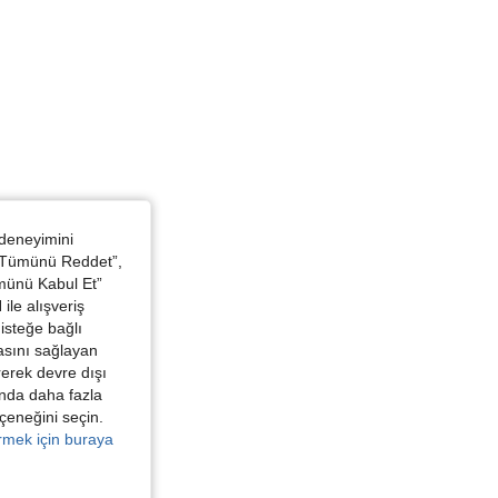
 deneyimini
 “Tümünü Reddet”,
ümünü Kabul Et”
ile alışveriş
isteğe bağlı
asını sağlayan
irerek devre dışı
kında daha fazla
eçeneğini seçin.
örmek için buraya