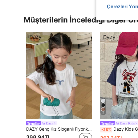
Çerezleri Yön
Müşterilerin İncelediği Diğer Ür
6
Dazy
Dazy Kids
Trendler
Trendler
DAZY Genç Kız Sloganlı Fiyonk Baskılı Yuvarlak Yaka Kısa Kollu Günlük Tişört
Dazy Kids Genç Kızlar İçin Bisiklet Yaka 
-28%
398,94TL
267,24TL