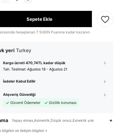
Sepete Ekle
sırasında hesaplanan
7
SHEIN Puanına kadar kazanın.
k yeri
Turkey
Kargo ücreti 470,74TL kadar düşük
Tah. Teslimat:
Ağustos 18 - Ağustos 21
İadeler Kabul Edilir
Alışveriş Güvenliği
Güvenli Ödemeler
Gizlilik koruması
lama
Yapay elmas,Asimetrik,Düşük omuz,Esneklik yok
bilgileri ve iletişim bilgileri