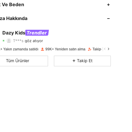
4,88
2.1K
161K
t Ve Beden
4,88
2.1K
161K
za Hakkında
4,88
2.1K
161K
Dazy Kids
Trendler
T***s
göz atıyor
4,88
2.1K
161K
Derecelendirme
Ürünler
Takipçiler
+ Yakın zamanda satıldı
99K+ Yeniden satın alma
Takipçi artışı 43%
4,88
2.1K
161K
Tüm Ürünler
Takip Et
4,88
2.1K
161K
4,88
2.1K
161K
4,88
2.1K
161K
4,88
2.1K
161K
4,88
2.1K
161K