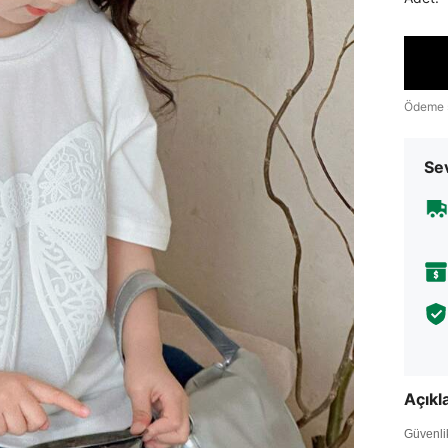
Ödeme 
Sev
Açık
Güvenlik 