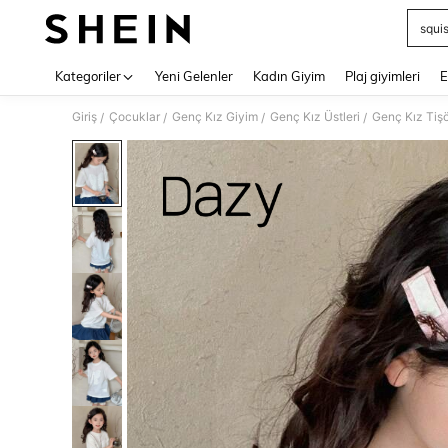
squi
Use up 
Kategoriler
Yeni Gelenler
Kadın Giyim
Plaj giyimleri
E
Giriş
Çocuklar
Genç Kız Giyim
Genç Kız Üstleri
Genç Kız Tişör
/
/
/
/