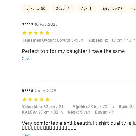
iyi kalite (5)
Güzel (1)
Aşk (1)
iyi şınav (1)
ra
3***3
10 Feb,2025
Tamamen Uygun: Boyuta uygun, Yükseklik: 110 cm / 43 in, Ağırlık: 16
Tamamen Uygun:
Boyuta uygun
Yükseklik:
110 cm / 43 in
Perfect top for my daughter i have the same
Çevir
R***d
7 Aug,2025
Yükseklik: 53 cm / 21 in, Ağırlık: 36 kg / 79 lbs, Büst: 84 cm / 33 in
Yükseklik:
53 cm / 21 in
Ağırlık:
36 kg / 79 lbs
Büst:
84 
KALÇA:
97 cm / 38 in
Renk:
Siyah
Boyut:
4Y
Very comfortable and beautiful t shirt quality is just owo
👌🏻👌🏻👌🏻👌🏻👌🏻👌🏻👌🏻👌🏻👌🏻
Çevir