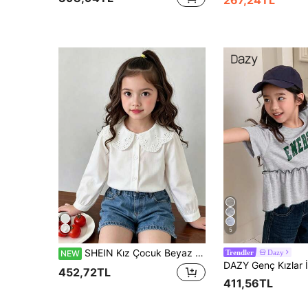
5
SHEIN Kız Çocuk Beyaz Dantelli Oversize Yakalı Bluz, Zarif Prenses Stili, Çift Katlı Delikli Nakışlı Peter Pan Yaka, Zarif ve Yumuşak, Tek Sıra Yuvarlak Düğmeli, Manşetli Fener Kol, Pürüzsüz ve Dökümlü Kumaş, Tek Başına veya Etek ve Tulumlarla Kombinlenebilir, Günlük Okul ve Geziler İçin Uygun, Çok Yönlü İç Katman
Dazy
NEW
Trendler
452,72TL
411,56TL