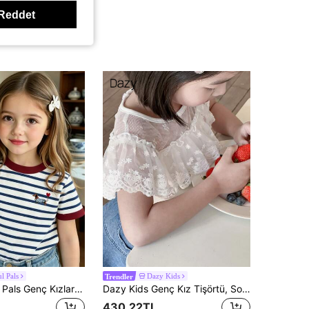
Reddet
l Pals
Dazy Kids
Trendler
SHEIN Playful Pals Genç Kızlar İçin Yeni SS26 Modası Günlük Rahat Tatil Çizgili Yaka ve Manşet Kontrast Renk, Suni Nakış Kalp Köpek Çizgili Baskılı Kısa Kollu Yuvarlak Yaka Tişört, Yaz İçin Uygun
Dazy Kids Genç Kız Tişörtü, Sonbahar Koleksiyonu
430,22TL