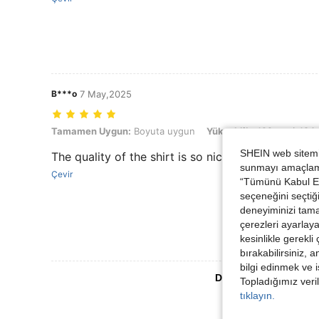
B***o
7 May,2025
Tamamen Uygun: Boyuta uygun, Yükseklik: 122 cm / 48 in, Ağırlık: 21
Tamamen Uygun:
Boyuta uygun
Yükseklik:
122 cm / 48 i
SHEIN web sitemiz
The quality of the shirt is so nice is exactly like 
sunmayı amaçlamak
Çevir
“Tümünü Kabul Et”
seçeneğini seçtiği
deneyiminizi tama
çerezleri ayarlay
kesinlikle gerekli
bırakabilirsiniz, 
bilgi edinmek ve i
Daha Fazla Değerlen
Topladığımız veril
tıklayın.