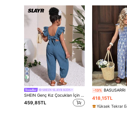
7
BASUSARRI Genç Kızlar İçin Askılı Fiyonklu Tulum, Yazlık Ekose Çiçekli 
SHEIN SLAYR KIDS
-13%
Trendler
SHEIN Genç Kız Çocukları İçin 1 Parça Vintage Günlük Dar Kesim Eşsiz Tulum, Yaz ve Okul İçin Uygun, Kız Çocukları İçin Yazlık Kıyafetler, Kız Çocukları İçin Baharlık Kıyafetler, Kız Çocukları İçin Sevimli Kıyafetler
418,15TL
459,85TL