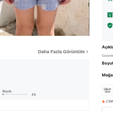
Açık
Daha Fazla Görüntüle
Güvenlik 
Boyu
Mağa
Büyük
4%
2.5M