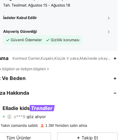
Tah. Teslimat:
Ağustos 15 - Ağustos 18
İadeler Kabul Edilir
Alışveriş Güvenliği
Güvenli Ödemeler
Gizlilik koruması
lama
Kontrast Dantel,Kuşaklı,Küçük V yaka,Makinede yıkayın, kuru temizleme
bilgileri ve iletişim bilgileri
4,89
3.8K
365K
t Ve Beden
4,89
3.8K
365K
za Hakkında
4,89
3.8K
365K
Elladie kids
Trendler
o***9
göz atıyor
4,89
3.8K
365K
Derecelendirme
Ürünler
Takipçiler
 Yakın zamanda satıldı
1.3M Yeniden satın alma
4,89
3.8K
365K
Tüm Ürünler
Takip Et