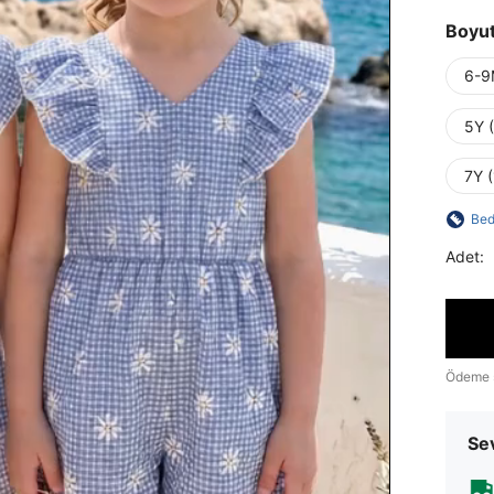
Boyu
6-9
5Y 
7Y 
Bed
Adet:
Ödeme 
Sev