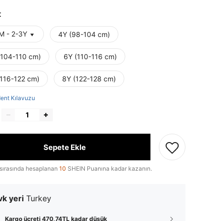
t
M - 2-3Y
4Y (98-104 cm)
(104-110 cm)
6Y (110-116 cm)
(116-122 cm)
8Y (122-128 cm)
ent Kılavuzu
Sepete Ekle
sırasında hesaplanan
10
SHEIN Puanına kadar kazanın.
k yeri
Turkey
Kargo ücreti 470,74TL kadar düşük