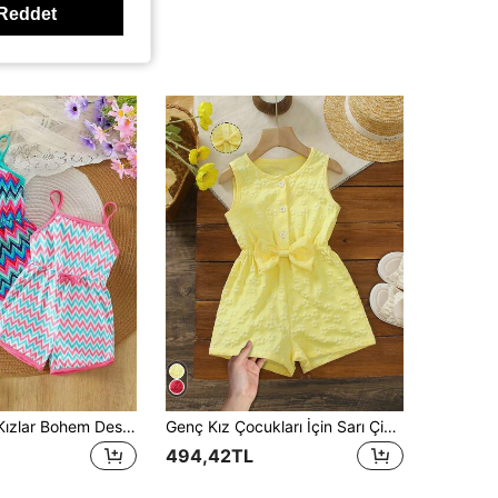
Reddet
2 adet/takım Kızlar Bohem Desenli Kolsuz Tulum, Hafif Esnek, Normal Kesim, Fiyonk Detaylı İnce Askı, Açık Hava Tatili İçin Uygun, İlkbahar/Yaz
Genç Kız Çocukları İçin Sarı Çiçek Desenli, Fiyonklu Kolsuz Tulum, Yaz 2026
494,42TL