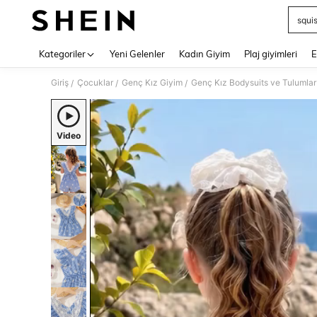
squi
Use up 
Kategoriler
Yeni Gelenler
Kadın Giyim
Plaj giyimleri
E
Giriş
Çocuklar
Genç Kız Giyim
Genç Kız Bodysuits ve Tulumlar
/
/
/
Video