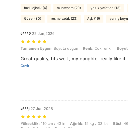
hızlı lojistik (4)
muhteşem (20)
yaz kıyafetleri (13)
Güzel (30)
resme sadık (23)
Aşk (19)
yanlış boyut
c***5
22 Jun,2026
Tamamen Uygun: Boyuta uygun, Renk: Çok renkli, Boyut: 6Y
Tamamen Uygun:
Boyuta uygun
Renk:
Çok renkli
Boyut
Great quality, fits well , my daughter really like it .
Çevir
a***j
27 Jun,2026
Yükseklik: 110 cm / 43 in, Ağırlık: 15 kg / 33 lbs, Büst: 46 cm / 18 in
Yükseklik:
110 cm / 43 in
Ağırlık:
15 kg / 33 lbs
Büst:
46