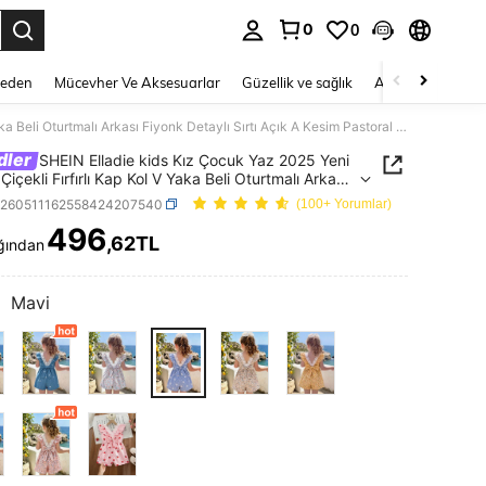
0
0
 to select.
Beden
Mücevher Ve Aksesuarlar
Güzellik ve sağlık
Ayakkabı
Ev T
SHEIN Elladie kids Kız Çocuk Yaz 2025 Yeni Küçük Çiçekli Fırfırlı Kap Kol V Yaka Beli Oturtmalı Arkası Fiyonk Detaylı Sırtı Açık A Kesim Pastoral Stil Moda Tulum
dler
SHEIN Elladie kids Kız Çocuk Yaz 2025 Yeni
içekli Fırfırlı Kap Kol V Yaka Beli Oturtmalı Arkası
 Detaylı Sırtı Açık A Kesim Pastoral Stil Moda
k260511162558424207540
(100+ Yorumlar)
496
,62TL
ğından
ICE AND AVAILABILITY
:
Mavi