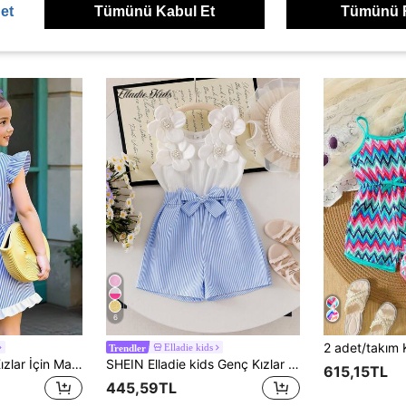
et
Tümünü Kabul Et
Tümünü 
ünler
6
Elladie kids
Trendler
Elladie kids Genç Kızlar İçin Mavi ve Beyaz Çizgili Fırfırlı Kenarlı Kolsuz Tulum, Zarif, Rahat, Modaya Uygun Tasarım, Yazlık
SHEIN Elladie kids Genç Kızlar İçin Çiçek Desenli Askılı Belden Bağlamalı Mavi Beyaz Tulum, Şirin ve Rahat Çiçek Desenli Bel Bandı, Yazlık Kız Çocuk Günlük Kıyafeti
615,15TL
445,59TL