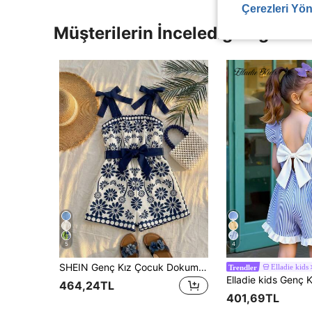
Çerezleri Yön
Müşterilerin İncelediği Diğer Ür
5
4
SHEIN Genç Kız Çocuk Dokuma Kontrastlı Minik Çiçekli Askılı Tulum
Elladie kids
Trendler
464,24TL
401,69TL