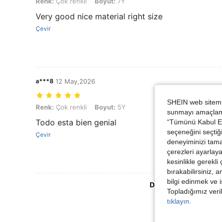
Renk:
Çok renkli
Boyut:
7Y
Very good nice material right size
Çevir
a***8
12 May,2026
SHEIN web sitemiz
Renk: Çok renkli, Boyut: 5Y
Renk:
Çok renkli
Boyut:
5Y
sunmayı amaçlamak
Todo esta bien genial
“Tümünü Kabul Et”
seçeneğini seçtiği
Çevir
deneyiminizi tama
çerezleri ayarlay
kesinlikle gerekli
bırakabilirsiniz, 
bilgi edinmek ve i
Daha Fazla Değerlen
Topladığımız veril
tıklayın.