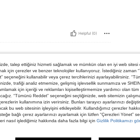
Helpful (0)
de, talep ettiğiniz hizmeti sağlamak ve mümkün olan en iyi web sitesi
 için çerezler ve benzer teknolojiler kullanıyoruz. İstediğiniz zaman
 seçeneğini kullanabilir veya çerez tercihlerinizi ayarlayabilirsiniz. “T
nizde, trafiği analiz etmemize, gelişmiş işlevsellik sunmamıza ve SHEIN 
mlamak için içeriği ve reklamları kişiselleştirmemize yardımcı olan tüm 
acağız. “Tümünü Reddet” seçeneğini seçtiğinizde, web sitemizin çalışm
Helpful (1)
 çerezlerin kullanımına izin verirsiniz. Bunları tarayıcı ayarlarınızı değişt
ancak bu web sitesinin işleyişini etkileyebilir. Kullandığımız çerezler hak
steğe bağlı çerez ayarlarınızı ayarlamak için lütfen “Çerezleri Yönet” s
dirme Görüntüle
eri nasıl işlediğimiz hakkında daha fazla bilgi için
Gizlilik Politikamızı g