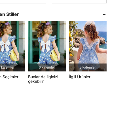
4,89
3.8K
365K
en Stiller
4,89
3.8K
365K
4,89
3.8K
365K
4,89
3.8K
365K
4,89
3.8K
365K
 kalemler
6 kalemler
3 kalemler
n Seçimler
Bunlar da ilginizi
İlgili Ürünler
çekebilir