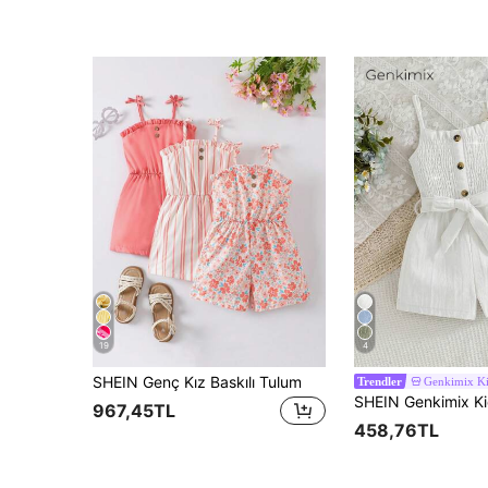
19
4
SHEIN Genç Kız Baskılı Tulum
Genkimix K
Trendler
967,45TL
458,76TL