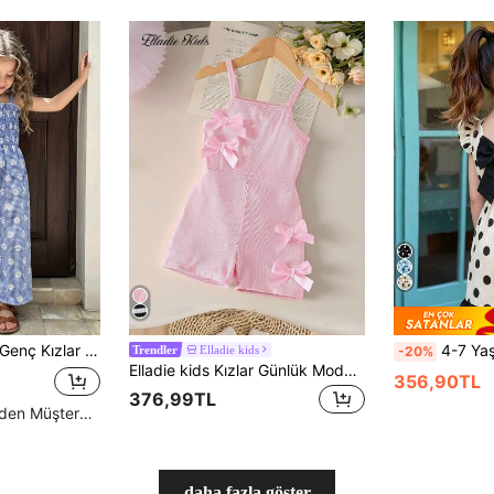
Dijital Baskılı Düz Paça, Sade Pastoral Stil, Zarif ve Sevimli Tulum
4-7 Yaş Kız Çocukları İçin Puantiyeli Desenli, Kısa Kol
Elladie kids
-20%
Trendler
Elladie kids Kızlar Günlük Moda Günlük Ev Kolsuz Yüksek Bel Kısa Tulum 3D Fiyonk Tasarımı, Tatlı ve Şirin
356,90TL
376,99TL
Yüksek Tekrar Eden Müşteriler
daha fazla göster