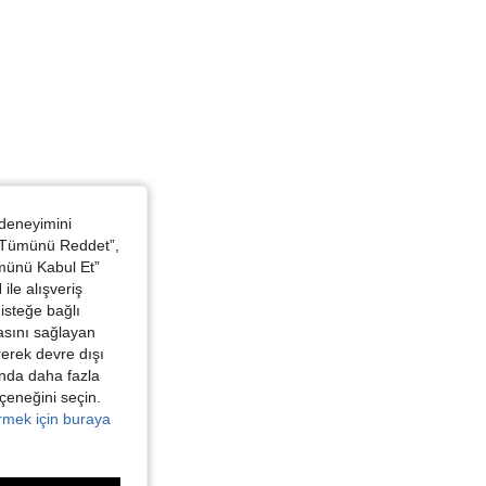
 deneyimini
 “Tümünü Reddet”,
ümünü Kabul Et”
ile alışveriş
isteğe bağlı
asını sağlayan
irerek devre dışı
kında daha fazla
eçeneğini seçin.
örmek için buraya