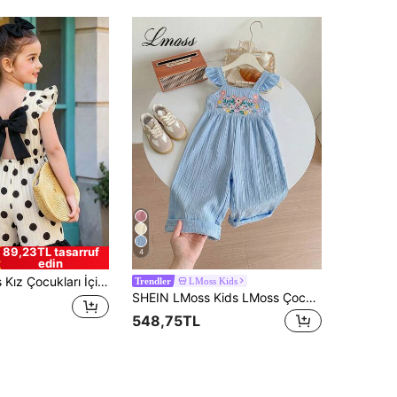
89,23TL tasarruf
4
edin
lu, Arkasında Fiyonk Detaylı, Renk Bloklu Fırfırlı Etekli Tulum, Günlük Kullanım, Parti ve Aile Gezileri İçin Rahat Bir Kıyafet
LMoss Kids
Trendler
SHEIN LMoss Kids LMoss Çocuk Genç Kız Örme Düz Renk Kolsuz Nakışlı Bol Günlük Askılı Tulum
548,75TL