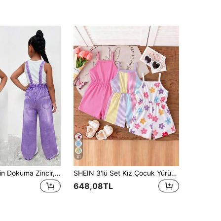
31
Genç Kızlar İçin Dokuma Zincir, Eğlenceli ve Havalı Kız Harf Baskılı Askılı Pantolon, Şık Okula Dönüş Ürünü, İlkbahar, Yaz, Sonbahar İçin Kişiselleştirilmiş Tulum
SHEIN 3'lü Set Kız Çocuk Yürümeye Başlayanlar İçin Yazlık Yeni Çizgili Çiçekli Tüm Baskılı Düz Renk Dar Kesim Tulum Şort, Sade Çok Yönlü Moda Tatil Stili
648,08TL