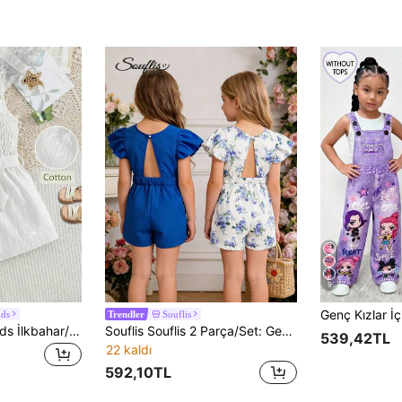
9
ids
Souflis
Trendler
SHEIN Genkimix Kids İlkbahar/Yaz Yeni Genç Kızlar İçin Günlük Tatil Saf Pamuklu Sevimli Fırfırlı Askılı Beli Oturtmalı Fiyonklu Düğmeli Tulum
Souflis Souflis 2 Parça/Set: Genç Kız Çocukları İçin Renkli Mavi Gül Baskılı + Düz Mavi Sırtı Açık Tulum
539,42TL
22 kaldı
592,10TL