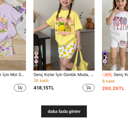
6
13
1 Takım Genç Kızlar İçin Mor Sevimli Tatlı Zarif Çizgi Film Prenses Çiçekli Fiyonk Baskılı Yuvarlak Yaka Kısa Kollu Tişört ve Günlük Rahat İlkbahar/Yaz Tatil Geyik ve Çiçek Baskılı Dar Kesim Bisiklet Şortu Takımı, İlkbahar/Yaz, Günlük Tatil, Sevimli Yazlık Kız Çocuk Kıyafeti, Kore Tarzı, Yazlık Dış Giyim, Kız Çocuk Yazlık Giysileri İçin Uygundur
Genç Kızlar İçin Günlük Moda, Yaratıcı Kişilik, Taze Minimalist Yaz Meyvesi Limon Kurdele Baskılı Krem Sarı Yuvarlak Yaka Kısa Kollu Tişört ve Tayt Takımı, İlkbahar ve Yaz Ayları İçin Uygundur
Genç Kız İçin Çizgi Film Bask
-31%
20 kaldı
8 kaldı
418,15TL
290,29TL
daha fazla göster