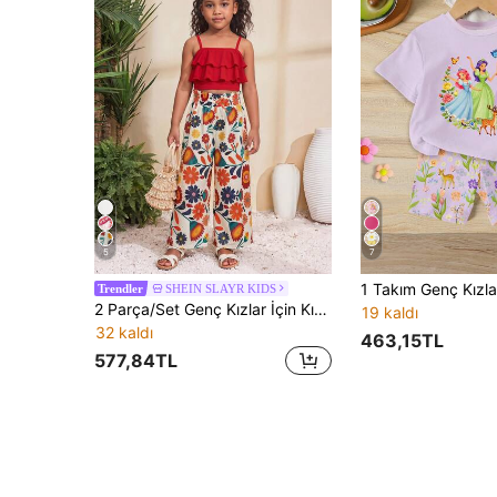
5
7
SHEIN SLAYR KIDS
Trendler
2 Parça/Set Genç Kızlar İçin Kırmızı Örme Yelek + Bol Kesim Baskılı Pantolon Takımı, Plaj, Kamp, Aile Toplantıları İçin Günlük Rahat Kombin Kıyafet
19 kaldı
32 kaldı
463,15TL
577,84TL