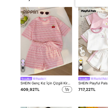
17
9
Pipplin
Playful Pals
Trendler
Trendler
SHEIN Genç Kız İçin Çizgili Kiraz Baskılı Yuvarlak Yaka Kısa Kollu Tişört ve Şort Günlük Takım
409,92TL
717,22TL