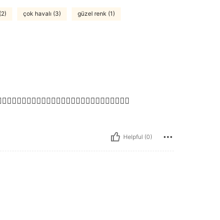
(2)
çok havalı (3)
güzel renk (1)
👍🏽👍🏽👍🏽👍🏽👍🏽👍🏽👍🏽👍🏽👍🏽👍🏽👍🏽👍🏽👍🏽
Helpful (0)