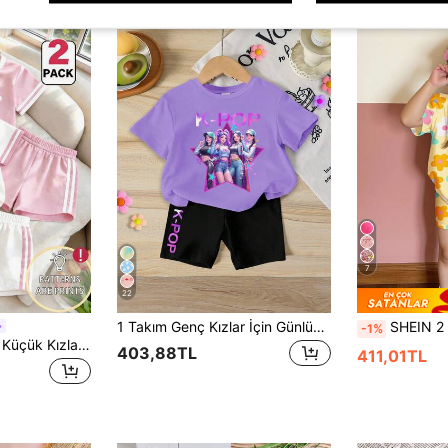
7
22
1 Takım Genç Kızlar İçin Günlük Kullanıma Uygun Sevimli Çizgi Film K-POP Kız Baskılı Kısa Kollu Yuvarlak Yaka Tişört ve Şort Takımı, Yaz Gezileri İçin İdeal
SHEIN 2 parça Genç Kız Rahat
-1%
SHEIN Playful Pals Küçük Kızlar İçin Çilekli ve Beyaz Çiçek Desenli Üst ve Şort Takımı, Rahat Yaz Stili, İlkbahar, Yaz ve Sonbahara Uygun, Beyaz ve Pembe Günlük Giyim, Kız Çocuk Tişört ve Şort Seti, Şık Sevimli Sokak Stili, Tüm Mevsimlere Uygun, Sevimli Tatil Kombini, 2 Parça Set
403,88TL
411,01TL