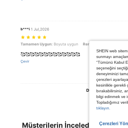
b***i
1 Jul,2026
Tamamen Uygun: Boyuta uygun, Renk: Çok renkli, Boyut: 7Y
Tamamen Uygun:
Boyuta uygun
Renk:
Çok renkli
Boyut
SHEIN web sitemiz
🥰🥰🥰🥰🥰🥰🥰🥰🥰🥰🥰🥰🥰
sunmayı amaçlamak
Çevir
“Tümünü Kabul Et”
seçeneğini seçtiği
deneyiminizi tama
çerezleri ayarlay
kesinlikle gerekli
Daha Fazla Değerlen
bırakabilirsiniz, 
bilgi edinmek ve i
Topladığımız veril
tıklayın.
Çerezleri Yön
Müşterilerin İncelediği Diğer Ür