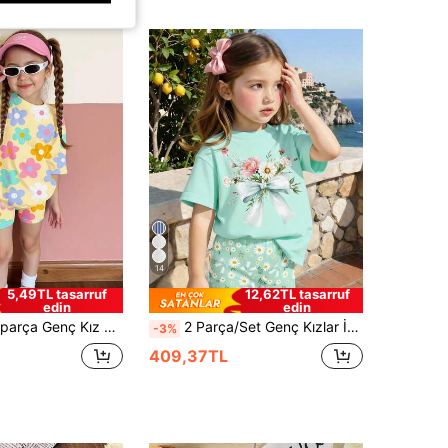
14
5,49TL tasarruf
12,62TL tasarruf
edin
edin
 Basit Kısa Kollu Üst ve Şort Takımı, Yaz İçin Uygun
2 Parça/Set Genç Kızlar İçin Günlük Çiçekli Papatya ve Kurdele Baskılı Kısa Kollu Tişört ve Minimalist Baskılı Şort Takımı, Yaz Gezileri İçin Uygundur
-3%
409,37TL