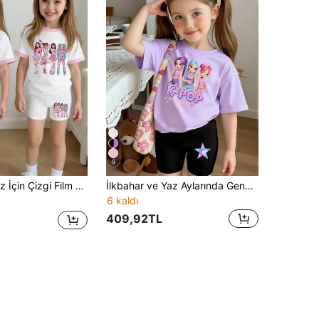
9
ılı Yuvarlak Yaka Kısa Kollu Tişört ve Şort, Günlük Rahat Kombin
İlkbahar ve Yaz Aylarında Genç Kızlar İçin Günlük Moda, Yaratıcı, Kişiselleştirilmiş, Ferahlatıcı, Sevimli, Minimalist, Havalı, Sanal Kız Grubu Tarzı, Renkli Pentagram, Kalp, Çiçek, Yıldız, Harf Grafik Baskılı, Günlük Temel Kısa Tişört ve Bisiklet Şortu Takımı, İlkbahar, Yaz ve Sonbahar İçin Uygun Rahat Kıyafet
6 kaldı
409,92TL