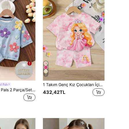
7
1 Takım Genç Kız Çocukları İçin Günlük Şık Çizgi Film Prenses Tacı Batik Baskılı Yuvarlak Yaka Kısa Kollu Tişört ve Örgü Dar Şort Takımı, Kız Çocukları İçin Rahat Tişört Takımı, Açık Pembe Günlük Kıyafet, Yazlık Kıyafetler Gezinti, Boş Zaman, Festival, Doğum Günü ve Diğer Etkinlikler İçin Uygundur
l Pals
SHEIN Playful Pals 2 Parça/Set Kız Çocuk Yazlık Yeni Yumuşak Kumaş Yuvarlak Yaka Kısa Kollu Tişört ve Lastikli Bel Bol Şort, Sade Çok Yönlü Moda Yazlık Kombin
432,42TL