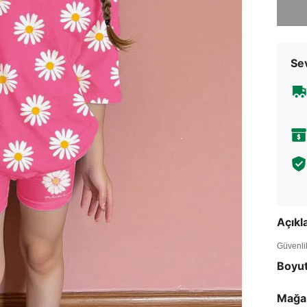
Sev
Açık
Güvenlik 
Boyu
Mağa