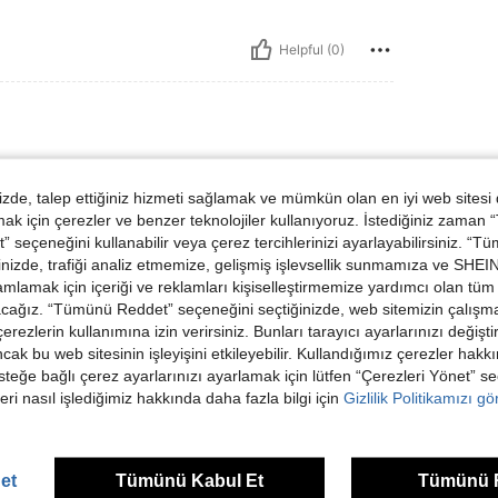
Helpful (0)
:
7Y
de, talep ettiğiniz hizmeti sağlamak ve mümkün olan en iyi web sitesi
 için çerezler ve benzer teknolojiler kullanıyoruz. İstediğiniz zaman
 seçeneğini kullanabilir veya çerez tercihlerinizi ayarlayabilirsiniz. “T
nizde, trafiği analiz etmemize, gelişmiş işlevsellik sunmamıza ve SHEIN 
mlamak için içeriği ve reklamları kişiselleştirmemize yardımcı olan tüm 
Helpful (0)
acağız. “Tümünü Reddet” seçeneğini seçtiğinizde, web sitemizin çalışm
 çerezlerin kullanımına izin verirsiniz. Bunları tarayıcı ayarlarınızı değişt
dirme Görüntüle
ancak bu web sitesinin işleyişini etkileyebilir. Kullandığımız çerezler hak
steğe bağlı çerez ayarlarınızı ayarlamak için lütfen “Çerezleri Yönet” s
eri nasıl işlediğimiz hakkında daha fazla bilgi için
Gizlilik Politikamızı g
et
Tümünü Kabul Et
Tümünü 
ünler