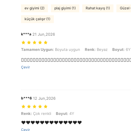
ev giyimi (2)
plaj giyimi (1)
Rahat kayış (1)
Güzel 
küçük çalışır (1)
k***a
21 Jun,2026
Tamamen Uygun: Boyuta uygun, Renk: Beyaz, Boyut: 6Y
Tamamen Uygun:
Boyuta uygun
Renk:
Beyaz
Boyut:
6Y
👍🏽👍🏽👍🏽👍🏽👍🏽👍🏽👍🏽👍🏽👍🏽👍🏽👍🏽👍🏽👍🏽👍🏽👍🏽👍🏽👍🏽👍🏽👍
Çevir
b***6
12 Jun,2026
Renk: Çok renkli, Boyut: 4Y
Renk:
Çok renkli
Boyut:
4Y
❤️❤️❤️❤️❤️❤️❤️❤️❤️❤️❤️❤️❤️
Çevir