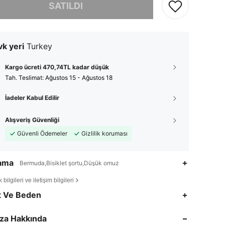
SATILDI
k yeri
Turkey
Kargo ücreti 470,74TL kadar düşük
Tah. Teslimat:
Ağustos 15 - Ağustos 18
İadeler Kabul Edilir
Alışveriş Güvenliği
Güvenli Ödemeler
Gizlilik koruması
lama
Bermuda,Bisiklet şortu,Düşük omuz
bilgileri ve iletişim bilgileri
4,90
49K
807K
t Ve Beden
4,90
49K
807K
za Hakkında