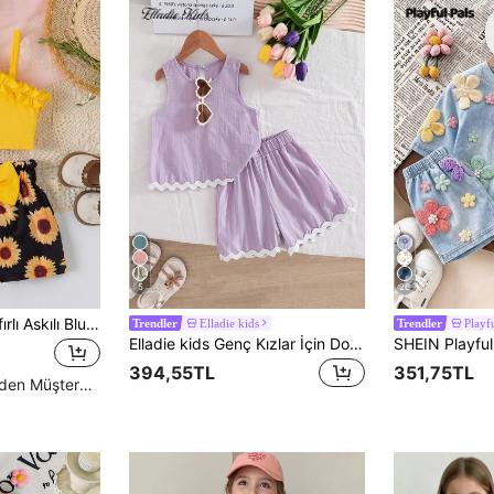
5
26
Genç Kızlar İçin Fırfırlı Askılı Bluz + Ayçiçeği Desenli Fiyonklu Şort 2 Parça Takım
Elladie kids
Playfu
Trendler
Trendler
Elladie kids Genç Kızlar İçin Dokulu Kumaş Kontrast Etek Uçlu Kolsuz Üst & Günlük Şort Takımı, Yazlık Mor İki Parça Kombin, Şirin Koordinat Kıyafet
394,55TL
351,75TL
Yüksek Tekrar Eden Müşteriler