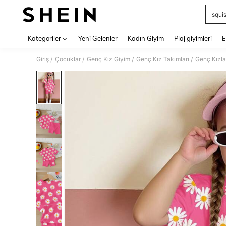
squi
Use up 
Kategoriler
Yeni Gelenler
Kadın Giyim
Plaj giyimleri
E
Giriş
Çocuklar
Genç Kız Giyim
Genç Kız Takımları
Genç Kızlar
/
/
/
/