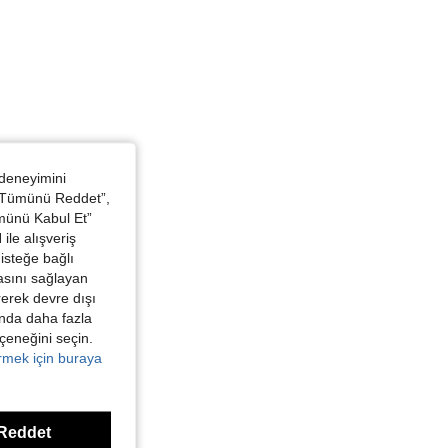
 deneyimini
 “Tümünü Reddet”,
ümünü Kabul Et”
ile alışveriş
isteğe bağlı
asını sağlayan
irerek devre dışı
kında daha fazla
eçeneğini seçin.
örmek için buraya
Reddet