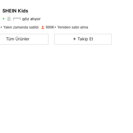
4,90
49K
807K
SHEIN Kids
l***i
göz atıyor
4,90
49K
807K
Derecelendirme
Ürünler
Takipçiler
+ Yakın zamanda satıldı
999K+ Yeniden satın alma
4,90
49K
807K
Tüm Ürünler
Takip Et
4,90
49K
807K
4,90
49K
807K
4,90
49K
807K
4,90
49K
807K
4,90
49K
807K