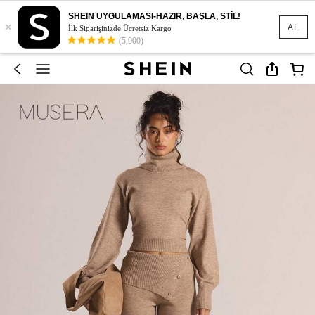
SHEIN UYGULAMASI-HAZIR, BAŞLA, STİL!
×
AL
İlk Siparişinizde Ücretsiz Kargo
(5,000)