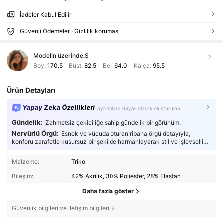
İadeler Kabul Edilir
Güvenli Ödemeler · Gizlilik koruması
Modelin üzerinde:
S
Boy:
170.5
Büst:
82.5
Bel:
64.0
Kalça:
95.5
Ürün Detayları
Yapay Zeka Özellikleri
ayrıntılara dayalı olarak oluşturulan
Gündelik:
Zahmetsiz çekiciliğe sahip gündelik bir görünüm.
Nervürlü Örgü:
Esnek ve vücuda oturan ribana örgü detayıyla,
konforu zarafetle kusursuz bir şekilde harmanlayarak stil ve işlevselliği
mükemmel bir şekilde dengeler.
Malzeme:
Triko
Bileşim:
42% Akrilik, 30% Poliester, 28% Elastan
Daha fazla göster
Güvenlik bilgileri ve iletişim bilgileri