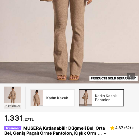
1/5
Kadın Kazak
Kadın Kazak
Pantolon
2
kalemler
1.331
,27TL
MUSERA Katlanabilir Düğmeli Bel, Orta
4,87
(
62
)
Trendler
Bel, Geniş Paçalı Örme Pantolon, Kışlık Örm
e Giyim, Günlük, Dışarı Çıkma, Gece Dışarı Ç