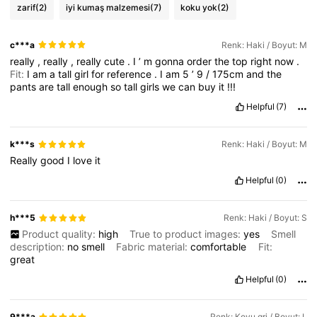
4.3M Takipçiler
4,83
zarif
(2)
iyi kumaş malzemesi
(7)
koku yok
(2)
4.3M Takipçiler
4,83
c***a
Renk: Haki / Boyut: M
really
,
really
,
really
cute
.
I
’
m
gonna
order
the
top
right
now
.
Fit:
I
am
a
tall
girl
for
reference
.
I
am
5
’
9
/
175cm
and
the
pants
are
tall
enough
so
tall
girls
we
can
buy
it
!!!
Helpful
(7)
k***s
Renk: Haki / Boyut: M
Really
good
I
love
it
Helpful
(0)
h***5
Renk: Haki / Boyut: S
Product quality:
high
True to product images:
yes
Smell
description:
no
smell
Fabric material:
comfortable
Fit:
great
Helpful
(0)
9***a
Renk: Koyu gri / Boyut: L