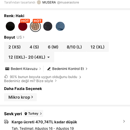
Tarafından tasarlandı
MUSERA
@muserastore
ıkma, Seksi, Şirin, Rahat, Zarif, İlkbahar
Renk: Haki
Boyut
US
2
(XS)
4
(S)
6
(M)
8/10
(L)
12
(XL)
12
(0XL)
-
20
(4XL)
Bedent Kılavuzu
Bedenimi Kontrol Et
90%
bunun boyuta uygun olduğunu buldu
Bedeniniz değil mi? Bize söyle
Daha Fazla Seçenek
Mikro krop
Sevk yeri
Turkey
Kargo ücreti 470,74TL kadar düşük
Tah. Teslimat:
Ağustos 16 - Ağustos 19