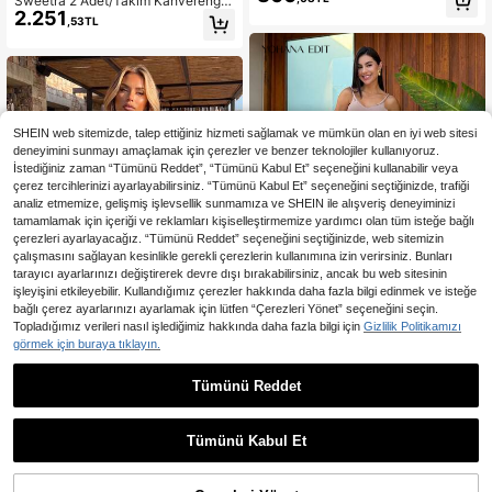
Sweetra 2 Adet/Takım Kahverengi İ
ısa Örme Kazak Elbise, İlkbahar/Ya
2.251
talyan Tarzı Bağcıklı Slim Fit V Yaka
,53TL
z/Sonbahar
Hırka ve Düz Paça Geniş Pantolon
Rahat Şık Sokak Örgü Kazak Takım
ı, Sonbahar/Kış
SHEIN web sitemizde, talep ettiğiniz hizmeti sağlamak ve mümkün olan en iyi web sitesi
deneyimini sunmayı amaçlamak için çerezler ve benzer teknolojiler kullanıyoruz.
İstediğiniz zaman “Tümünü Reddet”, “Tümünü Kabul Et” seçeneğini kullanabilir veya
çerez tercihlerinizi ayarlayabilirsiniz. “Tümünü Kabul Et” seçeneğini seçtiğinizde, trafiği
analiz etmemize, gelişmiş işlevsellik sunmamıza ve SHEIN ile alışveriş deneyiminizi
tamamlamak için içeriği ve reklamları kişiselleştirmemize yardımcı olan tüm isteğe bağlı
çerezleri ayarlayacağız. “Tümünü Reddet” seçeneğini seçtiğinizde, web sitemizin
çalışmasını sağlayan kesinlikle gerekli çerezlerin kullanımına izin verirsiniz. Bunları
tarayıcı ayarlarınızı değiştirerek devre dışı bırakabilirsiniz, ancak bu web sitesinin
işleyişini etkileyebilir. Kullandığımız çerezler hakkında daha fazla bilgi edinmek ve isteğe
bağlı çerez ayarlarınızı ayarlamak için lütfen “Çerezleri Yönet” seçeneğini seçin.
Topladığımız verileri nasıl işlediğimiz hakkında daha fazla bilgi için
Gizlilik Politikamızı
görmek için buraya tıklayın.
En Çok Satanlar
Yohana Edit
Yohana Edit Kadın Yazlık V Ya
Tümünü Reddet
En Çok Satanlar
VAYRA
NEW
1.136
ka Kolsuz Belden Büzgülü Örme Elb
,46TL
Kadın Siyah Günlük Puantiyeli
NEW
ise İlkbahar Maxi Elbise
790
Örme Omuz Açık Uzun Kollu Pullov
,20TL
-20%
er Kazak Üst, Yaz Sonbahar Tatil G
Tümünü Kabul Et
ezisi Randevu ve Parti İçin Zarif So
kak Stili