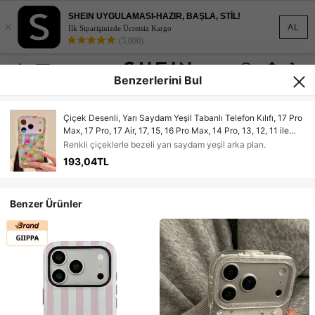
SHEIN UYGULAMASI-HAZIR, BAŞLA, STİL!
×
AL
İlk Siparişinizde Ücretsiz Kargo
(5,000)
Benzerlerini Bul
Çiçek Desenli, Yarı Saydam Yeşil Tabanlı Telefon Kılıfı, 17 Pro
Max, 17 Pro, 17 Air, 17, 15, 16 Pro Max, 14 Pro, 13, 12, 11 ile
Uyumlu, Yumuşak Arka Kapak, Kız Çocuklar İçin Hediye
Renkli çiçeklerle bezeli yarı saydam yeşil arka plan.
Olarak Uygundur
193,04TL
Benzer Ürünler