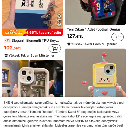
Yeni Çıkan 1 Adet Football Genius B-BarcelonaS No.10 Y-YamalS Telefon Kılıfı, 17 16 15 14 13 12 11 Pro Max Air Plus ile Uyumlu, Darbe Emici Yumuşak TPU Arka Kapak, Saf Pamuk Cilt Dostu Yüzey
1,65TL tasarruf edin
127
,41TL
5
Sloganlı, Elementli TPU Beyaz Darbeye Dayanıklı Şık XANAX Sakinleştirici Hap Desenli Mat Beyaz Tam Kapsamlı Düşmeye Karşı Koruyucu TPU Telefon Kılıfı, 16 15 14 13 12 11 Pro Max X XR XS Max ile Uyumlu, Su Geçirmez, Darbeye Dayanıklı, Çizilmeye Karşı Dayanıklı, Bahar Partisi Hediyesi
-2%
Yüksek Tekrar Eden Müşteriler
8,83TL tasarruf edin
102
,59TL
Siyah At Desenli Moda Vintage At Resmi Darbeye Dayanıklı Koruyucu Telefon Kılıfı, 16/15 XR/7/8 ile Uyumlu, iPhone 15 Pro Max/12 Pro Max/13 Pro Max/14 Pro Max 13 14 11 12P 14 Bayanlar P11 Yumuşak Kılıf P12 Düşmeye Karşı Koruma XS.XR /78P.78GES2, Redmi Serisi S24, A03s, A03core, A04, A12, A13, A14 ile Uyumlu, Su Geçirmez, Çizilmeye Dayanıklı, Uluslararası Versiyon, Yerli Versiyon Değil, Doğum Günü
-9%
Yüksek Tekrar Eden Müşteriler
1 Adet Yumuşak TPU Zarif Lotus Çiçeği Desenli Darbe Emici Telefon Kılıfı, 17, 16, 15, 14, 13, 12, 11 Pro Max, Air ile Uyumlu, Estetik
93
,76TL
102
,59TL
Yüksek Tekrar Eden Müşteriler
SHEIN web sitemizde, talep ettiğiniz hizmeti sağlamak ve mümkün olan en iyi web sitesi
deneyimini sunmayı amaçlamak için çerezler ve benzer teknolojiler kullanıyoruz.
İstediğiniz zaman “Tümünü Reddet”, “Tümünü Kabul Et” seçeneğini kullanabilir veya
çerez tercihlerinizi ayarlayabilirsiniz. “Tümünü Kabul Et” seçeneğini seçtiğinizde, trafiği
analiz etmemize, gelişmiş işlevsellik sunmamıza ve SHEIN ile alışveriş deneyiminizi
tamamlamak için içeriği ve reklamları kişiselleştirmemize yardımcı olan tüm isteğe bağlı
9,93TL tasarruf edin