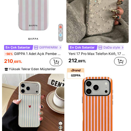
7
En Çok Satanlar
GIIPPAFARM
En Çok Satanlar
DaDa style
GIIPPA 1 Adet Açık Pembe ve Açık Gri Beyaz Çizgili Desen Tasarımlı Telefon 17 Pro Max Telefon Kılıfı, Telefon 16 Pro Max, 15 Pro Max, 14 Pro Max ile Uyumlu, Kore Tarzı Üst Segment Moda ve Eğlenceli Telefon Kılıfı, 11/12/13/14/15/16 Pro Max Plus ile Uyumlu, Erkekler ve Kadınlar İçin Uygun Zarif Tasarım, Kız Arkadaş İçin Noel, Sevgililer Günü, Paskalya, Düğün Sezonu ve Doğum Günü İçin Mükemmel Hediye!
Yeni 17 Pro Max Telefon Kılıfı, 17 Pro Koruyucu Kılıf, Premium Simli Yıldız Tasarımlı, Kadınlar İçin Lüks ve Şık, 16 Pro, 14, 15, Tam Kapsamlı Darbe Önleyici, Minimalist Trend Popüler Stil
-56%
212
210
,89TL
,69TL
Yüksek Tekrar Eden Müşteriler
1/5
193
,04TL
Çiçek Desenli, Yarı Saydam Yeşil Tabanlı Telefon Kılıfı, 17 Pro
Max, 17 Pro, 17 Air, 17, 15, 16 Pro Max, 14 Pro, 13, 12, 11 ile
Uyumlu, Yumuşak Arka Kapak, Kız Çocuklar İçin Hediye
Olarak Uygundur
Cep Telefonu Uyumluluğu
Apple