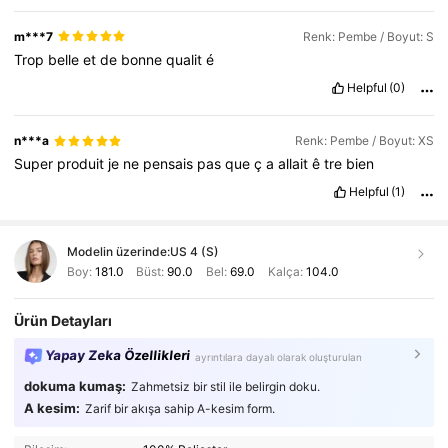
m***7
Renk: Pembe / Boyut: S
Trop
belle
et
de
bonne
qualit
é
Helpful
(0)
n***a
Renk: Pembe / Boyut: XS
Super
produit
je
ne
pensais
pas
que
ç
a
allait
ê
tre
bien
Helpful
(1)
Modelin üzerinde:
US 4 (S)
Boy:
181.0
Büst:
90.0
Bel:
69.0
Kalça:
104.0
Ürün Detayları
Yapay Zeka Özellikleri
ayrıntılara dayalı olarak oluşturulan
dokuma kumaş:
Zahmetsiz bir stil ile belirgin doku.
A kesim:
Zarif bir akışa sahip A-kesim form.