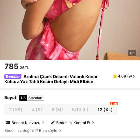
1/6
785
,26TL
Aralina Çiçek Desenli Volanlı Kenar
4,88
(
9
)
Trendler
Kolsuz Yaz Tatili Kesim Detaylı Midi Elbise
Boyut
:
US
Standart
2 left
2
(XS)
4
(S)
6
(M)
8/10
(L)
12
(XL)
Bedent Kılavuzu
Bedenimi Kontrol Et
Bedeniniz değil mi? Bize söyle