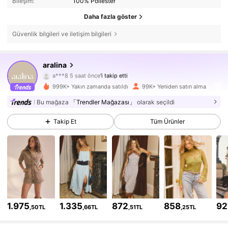
Bileşim:
100% Poliester
Daha fazla göster
Güvenlik bilgileri ve iletişim bilgileri
aralina
674K Takipçiler
4,78
a***8
5 saat önce
'i takip etti
l***7
göz atıyor
999K+ Yakın zamanda satıldı
99K+ Yeniden satın alma
674K Takipçiler
4,78
Bu mağaza
「Trendler Mağazası」
olarak seçildi
674K Takipçiler
4,78
Takip Et
Tüm Ürünler
674K Takipçiler
4,78
674K Takipçiler
4,78
674K Takipçiler
4,78
1.975
1.335
872
858
92
,50TL
,66TL
,51TL
,25TL
674K Takipçiler
4,78