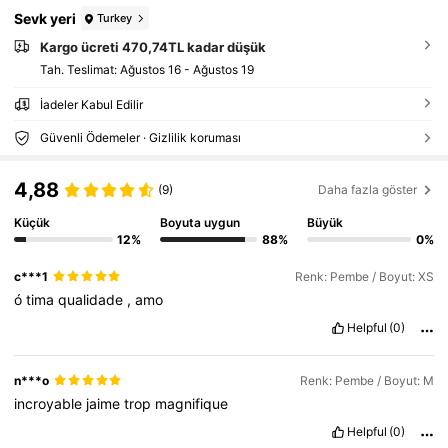
Sevk yeri
Turkey
Kargo ücreti 470,74TL kadar düşük
Tah. Teslimat:
Ağustos 16 - Ağustos 19
İadeler Kabul Edilir
Güvenli Ödemeler · Gizlilik koruması
4,88
(9)
Daha fazla göster
Küçük
Boyuta uygun
Büyük
12%
88%
0%
c***1
Renk: Pembe / Boyut: XS
ó
tima
qualidade
,
amo
Helpful
(0)
n***o
Renk: Pembe / Boyut: M
incroyable
jaime
trop
magnifique
Helpful
(0)