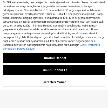
SHEIN web sitemizde, talep ettiğiniz hizmeti sağlamak ve mümkün olan en iyi web sitesi
deneyimini sunmayı amaçlamak için çerezler ve benzer teknolojiler kullanıyoruz.
İstediğiniz zaman “Tümünü Reddet”, “Tümünü Kabul Et” seçeneğini kullanabilir veya
çerez tercihlerinizi ayarlayabilirsiniz. “Tümünü Kabul Et” seçeneğini seçtiğinizde, trafiği
analiz etmemize, gelişmiş işlevsellik sunmamıza ve SHEIN ile alışveriş deneyiminizi
tamamlamak için içeriği ve reklamları kişiselleştirmemize yardımcı olan tüm isteğe bağlı
çerezleri ayarlayacağız. “Tümünü Reddet” seçeneğini seçtiğinizde, web sitemizin
çalışmasını sağlayan kesinlikle gerekli çerezlerin kullanımına izin verirsiniz. Bunları
tarayıcı ayarlarınızı değiştirerek devre dışı bırakabilirsiniz, ancak bu web sitesinin
işleyişini etkileyebilir. Kullandığımız çerezler hakkında daha fazla bilgi edinmek ve isteğe
bağlı çerez ayarlarınızı ayarlamak için lütfen “Çerezleri Yönet” seçeneğini seçin.
Topladığımız verileri nasıl işlediğimiz hakkında daha fazla bilgi için
Gizlilik Politikamızı
SHEIN Kadın V Yaka Çiçek De
NEW
görmek için buraya tıklayın.
976
senli Günlük Parti Elbisesi
,23TL
Tümünü Reddet
En Çok Satanlar
Serisse
Serisse Kadın Düz Renk Derin V Ya
707
ka Kısa Kollu Pileli Tasarım Seksi Mi
,89TL
-25%
ni Elbise
Tümünü Kabul Et
Çerezleri Yönet
SEPETE EKLE