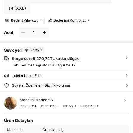
14
(XXL)
Bedent Kılavuzu
Bedenimi Kontrol Et
Adet:
Sevk yeri
Turkey
Kargo ücreti 470,74TL kadar düşük
Tah. Teslimat:
Ağustos 16 - Ağustos 19
İadeler Kabul Edilir
Güvenli Ödemeler · Gizlilik koruması
Modelin üzerinde:
S
Boy:
175.0
Büst:
86.0
Bel:
66.0
Kalça:
91.0
Ürün Detayları
Malzeme:
Örme kumaş