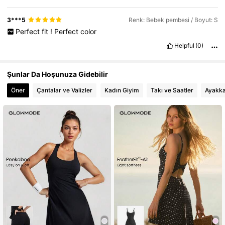
3***5
Renk: Bebek pembesi / Boyut: S
Perfect
fit
!
Perfect
color
Helpful
(0)
Şunlar Da Hoşunuza Gidebilir
Öner
Çantalar ve Valizler
Kadın Giyim
Takı ve Saatler
Ayakka