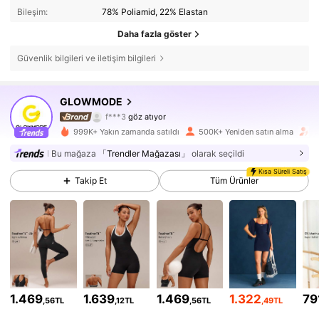
Bileşim:
78% Poliamid, 22% Elastan
Daha fazla göster
Güvenlik bilgileri ve iletişim bilgileri
2.2M Takipçiler
4,90
GLOWMODE
f***3
göz atıyor
2.2M Takipçiler
4,90
999K+ Yakın zamanda satıldı
500K+ Yeniden satın alma
T
Bu mağaza
「Trendler Mağazası」
olarak seçildi
2.2M Takipçiler
4,90
Kısa Süreli Satış
Takip Et
Tüm Ürünler
2.2M Takipçiler
4,90
2.2M Takipçiler
4,90
2.2M Takipçiler
4,90
2.2M Takipçiler
1.469
1.639
1.469
1.322
79
4,90
,56TL
,12TL
,56TL
,49TL