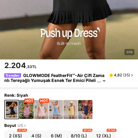
1/10
2.204
,33TL
GLOWMODE FeatherFit™-Air Çift Zama
4,82
(
35
)
Trendler
nlı Tereyağlı Yumuşak Esnek Ter Emici Pileli
Mini Etek, Dahili Şort, Yan Cepler, Kaymaz T
utma Yerleri ve Karın Kontrolü, Açık Sırtlı Tulum,
Düşük Etkili Tenis, Golf, Pickleball, Günlük Rahat
Renk: Siyah
Giyim
Boyut
US
23 left
40 left
29 left
2
(XS)
4
(S)
6
(M)
8/10
(L)
12
(XL)