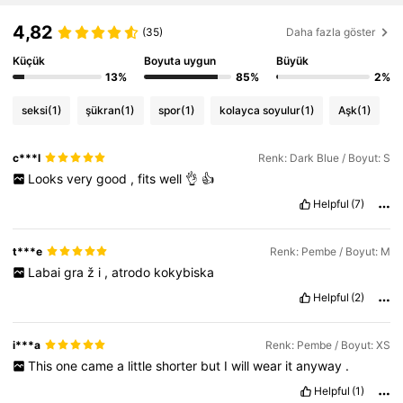
2.2M Takipçiler
4,90
4,82
(35)
Daha fazla göster
Küçük
Boyuta uygun
Büyük
2.2M Takipçiler
4,90
13%
85%
2%
2.2M Takipçiler
4,90
seksi
(1)
şükran
(1)
spor
(1)
kolayca soyulur
(1)
Aşk
(1)
2.2M Takipçiler
4,90
c***l
Renk: Dark Blue / Boyut: S
Looks
very
good
,
fits
well
👌
👍
Helpful
(7)
t***e
Renk: Pembe / Boyut: M
Labai
gra
ž
i
,
atrodo
kokybiska
Helpful
(2)
i***a
Renk: Pembe / Boyut: XS
This
one
came
a
little
shorter
but
I
will
wear
it
anyway
.
Helpful
(1)