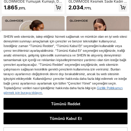
GLOWMODE Yumuşak Kumaşlı, Da
GLOWMODE Kesmek Sade Kadın A
hili Şortlu, Yan Cepli, Kontrast Deta
ktif Elbiseler
1.865
2.034
,21TL
,77TL
ylı, Yuvarlak Yakalı, Ultra Düşük Be
l, Pileli, Yarışçı Sırtlı Tenis Elbisesi, G
olf, Pickleball, Günlük Rahat Giyim
SHEIN web sitemizde, talep ettiğiniz hizmeti sağlamak ve mümkün olan en iyi web sitesi
deneyimini sunmayı amaçlamak için çerezler ve benzer teknolojiler kullanıyoruz.
İstediğiniz zaman “Tümünü Reddet”, “Tümünü Kabul Et” seçeneğini kullanabilir veya
çerez tercihlerinizi ayarlayabilirsiniz. “Tümünü Kabul Et” seçeneğini seçtiğinizde, trafiği
analiz etmemize, gelişmiş işlevsellik sunmamıza ve SHEIN ile alışveriş deneyiminizi
tamamlamak için içeriği ve reklamları kişiselleştirmemize yardımcı olan tüm isteğe bağlı
çerezleri ayarlayacağız. “Tümünü Reddet” seçeneğini seçtiğinizde, web sitemizin
çalışmasını sağlayan kesinlikle gerekli çerezlerin kullanımına izin verirsiniz. Bunları
tarayıcı ayarlarınızı değiştirerek devre dışı bırakabilirsiniz, ancak bu web sitesinin
işleyişini etkileyebilir. Kullandığımız çerezler hakkında daha fazla bilgi edinmek ve isteğe
bağlı çerez ayarlarınızı ayarlamak için lütfen “Çerezleri Yönet” seçeneğini seçin.
Topladığımız verileri nasıl işlediğimiz hakkında daha fazla bilgi için
Gizlilik Politikamızı
görmek için buraya tıklayın.
6
Tümünü Reddet
En Çok Satanlar
GLOWMODE
En Çok Satanlar
GLOWMODE
GLOWMODE Ace The Day Yarım Fe
GLOWMODE Confident Steps Mock
rmuarlı Patlı, Karın Toparlayıcı Ente
2 Parçalı Ayarlanabilir Omuz Askılı
1.678
1.865
,63TL
-10%
,21TL
gre Şortlu, Kap Kol, Yan Cepli, Kaym
Çıkarılabilir Kupalı Kloş Etekli Mini E
Tümünü Kabul Et
az Tutuşlu Tenis Elbisesi, Düşük Yo
lbise, Ayrı Şortlu, Yan Cepli, Tatil, Ya
ğunluklu Tenis, Golf, Pickleball ve G
z, Günlük Rahat Giyim
ünlük Casual Giyim