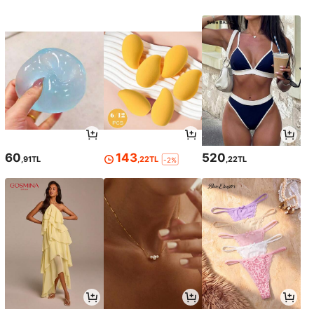
60
143
520
,91TL
,22TL
,22TL
-2%