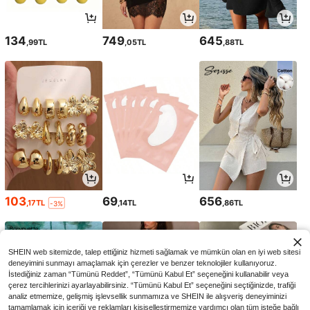
134
749
645
,99TL
,05TL
,88TL
103
69
656
,17TL
,14TL
,86TL
-3%
SHEIN web sitemizde, talep ettiğiniz hizmeti sağlamak ve mümkün olan en iyi web sitesi
deneyimini sunmayı amaçlamak için çerezler ve benzer teknolojiler kullanıyoruz.
İstediğiniz zaman “Tümünü Reddet”, “Tümünü Kabul Et” seçeneğini kullanabilir veya
çerez tercihlerinizi ayarlayabilirsiniz. “Tümünü Kabul Et” seçeneğini seçtiğinizde, trafiği
analiz etmemize, gelişmiş işlevsellik sunmamıza ve SHEIN ile alışveriş deneyiminizi
tamamlamak için içeriği ve reklamları kişiselleştirmemize yardımcı olan tüm isteğe bağlı