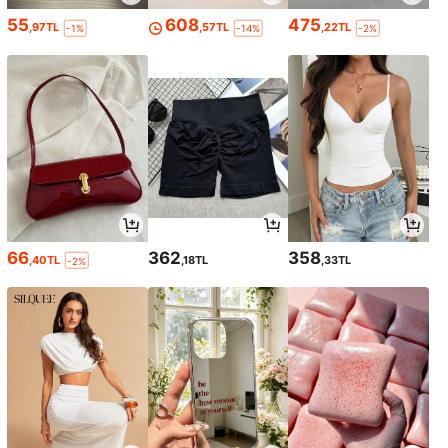
55
608
475
,97TL
,57TL
,22TL
-1%
-14%
-2%
66
362
358
,40TL
,18TL
,33TL
-2%