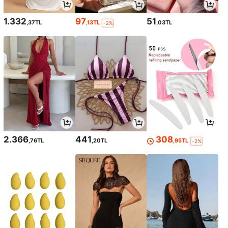
1.332
97
51
,37TL
,13TL
,03TL
-2%
2.366
441
308
,76TL
,20TL
,95TL
-2%