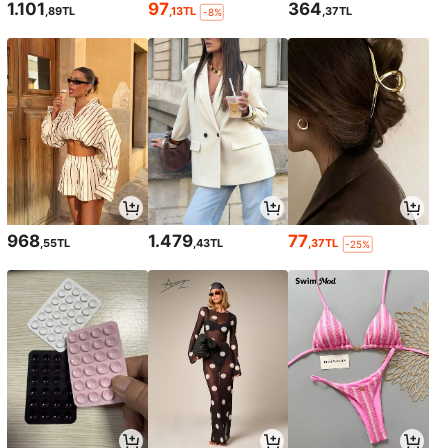
1.101
97
364
,89TL
,13TL
,37TL
-8%
968
1.479
77
,55TL
,43TL
,37TL
-25%