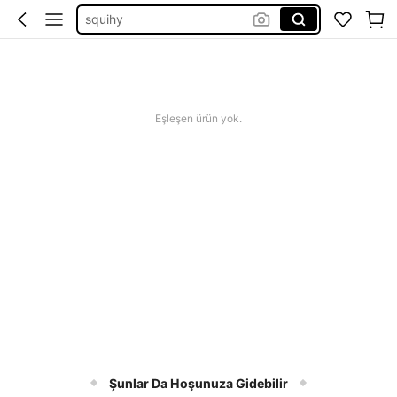
squihy
bikini
squishy
abiye
Eşleşen ürün yok.
Şunlar Da Hoşunuza Gidebilir