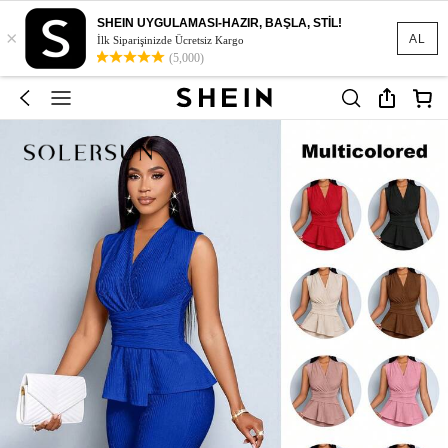
SHEIN UYGULAMASI-HAZIR, BAŞLA, STİL!
×
AL
İlk Siparişinizde Ücretsiz Kargo
(5,000)