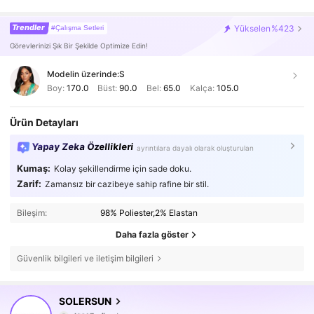
Trendler
Yükselen
%423
#Çalışma Setleri
Görevlerinizi Şık Bir Şekilde Optimize Edin!
Modelin üzerinde:
S
Boy:
170.0
Büst:
90.0
Bel:
65.0
Kalça:
105.0
Ürün Detayları
Yapay Zeka Özellikleri
ayrıntılara dayalı olarak oluşturulan
Kumaş:
Kolay şekillendirme için sade doku.
Zarif:
Zamansız bir cazibeye sahip rafine bir stil.
Bileşim:
98% Poliester,2% Elastan
Daha fazla göster
Güvenlik bilgileri ve iletişim bilgileri
626K Takipçiler
4,80
SOLERSUN
4***7
göz atıyor