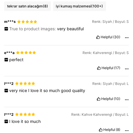
tekrar satın alacağım
(8)
iyi kumaş malzemesi
(100+)
m***s
Renk: Siyah / Boyut: S
True to product images:
very
beautiful
Helpful
(30)
e***a
Renk: Kahverengi / Boyut: S
perfect
Helpful
(17)
l***2
Renk: Siyah / Boyut: L
very
nice
I
love
it
so
much
good
quality
Helpful
(10)
l***2
Renk: Kahve Kahverengi / Boyut: L
I
love
it
so
much
Helpful
(8)