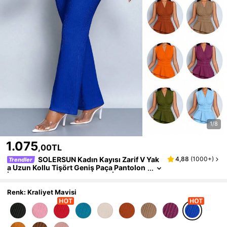
1/8
1.075
,00TL
SOLERSUN Kadın Kayısı Zarif V Yak
4,88
(
1000+
)
Trendler
a Uzun Kollu Tişört Geniş Paça Pantolon
İki Parça Takım Asimetrik Etek İki Parça T
akım Günlük Rahat Kadın İlkbahar Ve Yaz Kol
suz Kısa Kollu
Renk: Kraliyet Mavisi