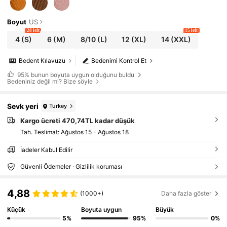
Boyut
US
28 left
15 left
4
(S)
6
(M)
8/10
(L)
12
(XL)
14
(XXL)
Bedent Kılavuzu
Bedenimi Kontrol Et
95%
bunun boyuta uygun olduğunu buldu
Bedeniniz değil mi? Bize söyle
Sevk yeri
Turkey
Kargo ücreti 470,74TL kadar düşük
Tah. Teslimat:
Ağustos 15 - Ağustos 18
İadeler Kabul Edilir
Güvenli Ödemeler · Gizlilik koruması
4,88
(1000+)
Daha fazla göster
Küçük
Boyuta uygun
Büyük
5%
95%
0%