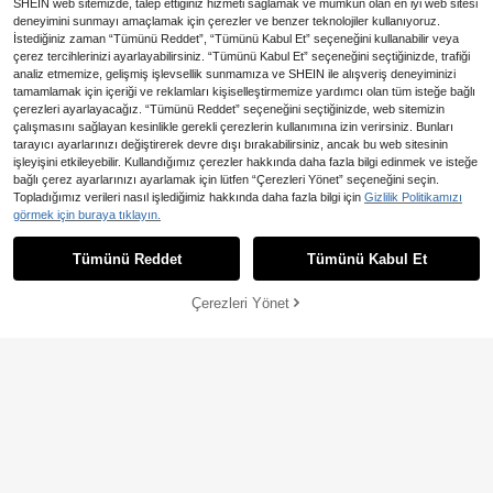
SHEIN web sitemizde, talep ettiğiniz hizmeti sağlamak ve mümkün olan en iyi web sitesi
deneyimini sunmayı amaçlamak için çerezler ve benzer teknolojiler kullanıyoruz.
İstediğiniz zaman “Tümünü Reddet”, “Tümünü Kabul Et” seçeneğini kullanabilir veya
çerez tercihlerinizi ayarlayabilirsiniz. “Tümünü Kabul Et” seçeneğini seçtiğinizde, trafiği
analiz etmemize, gelişmiş işlevsellik sunmamıza ve SHEIN ile alışveriş deneyiminizi
tamamlamak için içeriği ve reklamları kişiselleştirmemize yardımcı olan tüm isteğe bağlı
çerezleri ayarlayacağız. “Tümünü Reddet” seçeneğini seçtiğinizde, web sitemizin
17
çalışmasını sağlayan kesinlikle gerekli çerezlerin kullanımına izin verirsiniz. Bunları
2 Parça Kadın Günlük Şık Kolsuz As
tarayıcı ayarlarınızı değiştirerek devre dışı bırakabilirsiniz, ancak bu web sitesinin
kılı Bluz ve Uzun Pantolon Takımı, Y
39 kaldı
işleyişini etkileyebilir. Kullandığımız çerezler hakkında daha fazla bilgi edinmek ve isteğe
an Cepler ve Düğme Detaylı, Yazlık
bağlı çerez ayarlarınızı ayarlamak için lütfen “Çerezleri Yönet” seçeneğini seçin.
809
,41TL
-5%
En Çok Satanlar
Aveloria Modichic
Topladığımız verileri nasıl işlediğimiz hakkında daha fazla bilgi için
Gizlilik Politikamızı
Aveloria Modichic Premium M
görmek için buraya tıklayın.
NEW
avi-Yeşil Podyum Stili 2 Parça Takı
1.370
,78TL
m, Zanaatkar Tasarım, Olgun Minim
Tümünü Reddet
Tümünü Kabul Et
alist Stil, Yakalı Kolsuz Blazer Üst, A
simetrik Etek Ucu, Metal Tokalı Bel
Vurgulu, Kemer Detaylı, Bol Düz Pa
Çerezleri Yönet
SEPETE EKLE
ça Pantolon, İşe Gidiş, Günlük, Ofis
ve Tatil İçin Çok Yönlü, Kadın