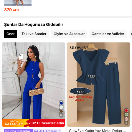
626K Takipçiler
4,80
379
,74TL
Şunlar Da Hoşunuza Gidebilir
Öner
Takı ve Saatler
Giyim ve Aksesuar
Çantalar ve Valizler
18
37,32TL tasarruf edin
8
GlowEve Kadın Yaz Metal Dekor Fır
En Çok Satanlar
AIJ-Amarilo