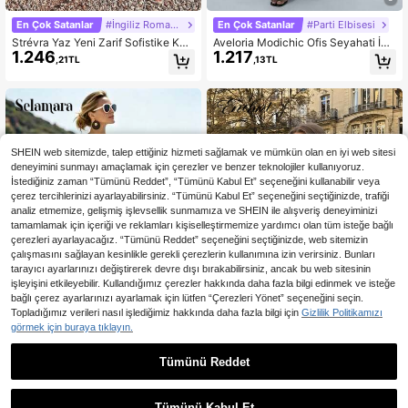
En Çok Satanlar
#İngiliz Romantik
En Çok Satanlar
#Parti Elbisesi
Strévra Yaz Yeni Zarif Sofistike Kad
Aveloria Modichic Ofis Seyahati İçi
1.246
1.217
ın Düğün Misafir Elbisesi Tatil Uzun
n Zarif Yuvarlak Yaka Kolsuz Eğik O
,21TL
,13TL
Elbise
muzlu Bel Abartılı Pileli Volanlı Uzun
A Kesim Elbise
SHEIN web sitemizde, talep ettiğiniz hizmeti sağlamak ve mümkün olan en iyi web sitesi
deneyimini sunmayı amaçlamak için çerezler ve benzer teknolojiler kullanıyoruz.
İstediğiniz zaman “Tümünü Reddet”, “Tümünü Kabul Et” seçeneğini kullanabilir veya
çerez tercihlerinizi ayarlayabilirsiniz. “Tümünü Kabul Et” seçeneğini seçtiğinizde, trafiği
analiz etmemize, gelişmiş işlevsellik sunmamıza ve SHEIN ile alışveriş deneyiminizi
tamamlamak için içeriği ve reklamları kişiselleştirmemize yardımcı olan tüm isteğe bağlı
çerezleri ayarlayacağız. “Tümünü Reddet” seçeneğini seçtiğinizde, web sitemizin
çalışmasını sağlayan kesinlikle gerekli çerezlerin kullanımına izin verirsiniz. Bunları
tarayıcı ayarlarınızı değiştirerek devre dışı bırakabilirsiniz, ancak bu web sitesinin
işleyişini etkileyebilir. Kullandığımız çerezler hakkında daha fazla bilgi edinmek ve isteğe
bağlı çerez ayarlarınızı ayarlamak için lütfen “Çerezleri Yönet” seçeneğini seçin.
Topladığımız verileri nasıl işlediğimiz hakkında daha fazla bilgi için
Gizlilik Politikamızı
görmek için buraya tıklayın.
Tümünü Reddet
En Çok Satanlar
Selamara
En Çok Satanlar
ENCHNT
Selamara Kadınlar için Askılı Yaka V
Enchnt Premium Pre-Fall Romantik
869
2.374
ücuda Oturan Elbise
Kadın Zarif Beyaz Gömlek Elbise, G
,77TL
,45TL
ünlük Elbise, İş Kıyafeti, Resmi Giyi
Tümünü Kabul Et