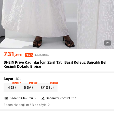
1/6
731
-53%
,49TL
1.551,32TL
SHEIN Privé Kadınlar İçin Zarif Tatil Basit Kolsuz Bağcıklı Bel
Kesimli Dokulu Elbise
Boyut
US
25 left
27 left
29 left
4
(S)
6
(M)
8/10
(L)
Bedent Kılavuzu
Bedenimi Kontrol Et
Bedeniniz değil mi? Bize söyle