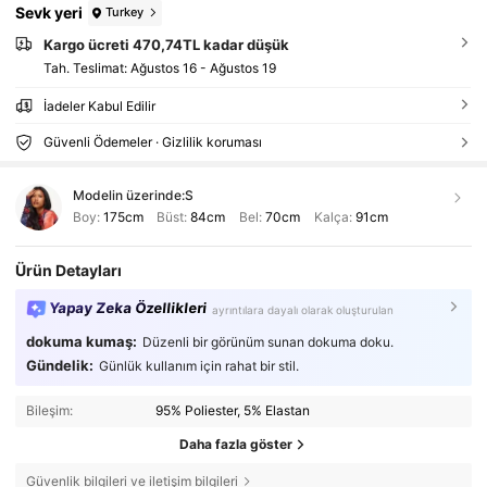
Sevk yeri
Turkey
Kargo ücreti 470,74TL kadar düşük
Tah. Teslimat:
Ağustos 16 - Ağustos 19
İadeler Kabul Edilir
Güvenli Ödemeler · Gizlilik koruması
Modelin üzerinde:
S
Boy:
175cm
Büst:
84cm
Bel:
70cm
Kalça:
91cm
Ürün Detayları
Yapay Zeka Özellikleri
ayrıntılara dayalı olarak oluşturulan
dokuma kumaş:
Düzenli bir görünüm sunan dokuma doku.
Gündelik:
Günlük kullanım için rahat bir stil.
Bileşim:
95% Poliester, 5% Elastan
Daha fazla göster
Güvenlik bilgileri ve iletişim bilgileri